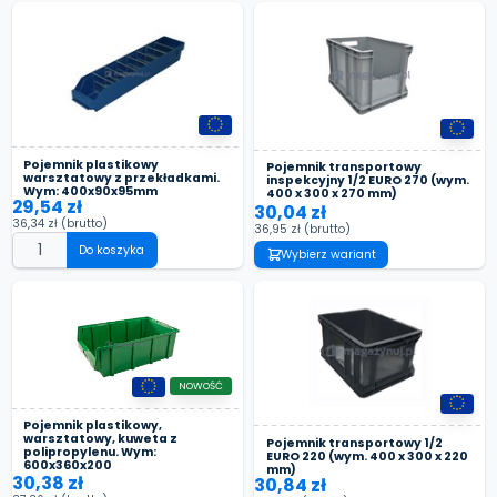
Pojemnik plastikowy
Pojemnik transportowy
warsztatowy z przekładkami.
inspekcyjny 1/2 EURO 270 (wym.
Wym: 400x90x95mm
400 x 300 x 270 mm)
29,54 zł
30,04 zł
36,34 zł
(brutto)
36,95 zł
(brutto)
Do koszyka
Wybierz wariant
NOWOŚĆ
Pojemnik plastikowy,
warsztatowy, kuweta z
Pojemnik transportowy 1/2
polipropylenu. Wym:
EURO 220 (wym. 400 x 300 x 220
600x360x200
mm)
30,38 zł
30,84 zł