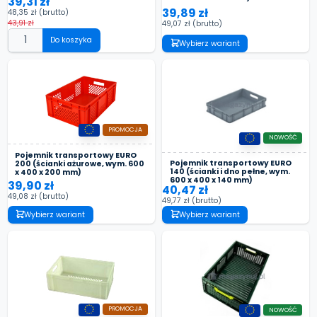
39,31 zł
39,89 zł
48,35 zł
(brutto)
43,91 zł
49,07 zł
(brutto)
Do koszyka
Wybierz wariant
PROMOCJA
NOWOŚĆ
Pojemnik transportowy EURO
Pojemnik transportowy EURO
200 (ścianki ażurowe, wym. 600
140 (ścianki i dno pełne, wym.
x 400 x 200 mm)
600 x 400 x 140 mm)
39,90 zł
40,47 zł
49,08 zł
(brutto)
49,77 zł
(brutto)
Wybierz wariant
Wybierz wariant
PROMOCJA
NOWOŚĆ