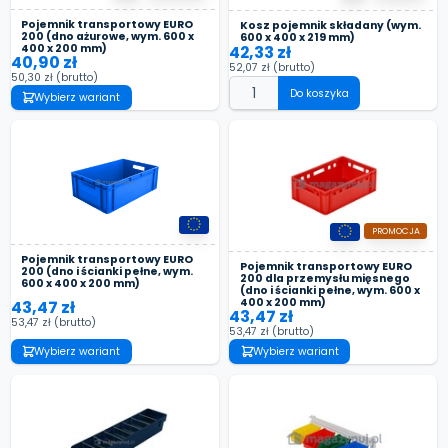
Pojemnik transportowy EURO
Kosz pojemnik składany (wym.
200 (dno ażurowe, wym. 600 x
600 x 400 x 219 mm)
400 x 200 mm)
42,33 zł
40,90 zł
52,07 zł
(brutto)
50,30 zł
(brutto)
Do koszyka
Wybierz wariant
PROMOCJA
Pojemnik transportowy EURO
Pojemnik transportowy EURO
200 (dno i ścianki pełne, wym.
200 dla przemysłu mięsnego
600 x 400 x 200 mm)
(dno i ścianki pełne, wym. 600 x
400 x 200 mm)
43,47 zł
43,47 zł
53,47 zł
(brutto)
53,47 zł
(brutto)
Wybierz wariant
Wybierz wariant