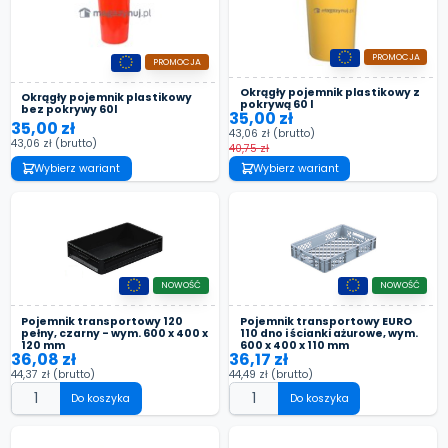
PROMOCJA
PROMOCJA
Okrągły pojemnik plastikowy z
Okrągły pojemnik plastikowy
pokrywą 60 l
bez pokrywy 60l
35,00 zł
35,00 zł
43,06 zł
(brutto)
43,06 zł
(brutto)
40,75 zł
Wybierz wariant
Wybierz wariant
NOWOŚĆ
NOWOŚĆ
Pojemnik transportowy 120
Pojemnik transportowy EURO
pełny, czarny - wym. 600 x 400 x
110 dno i ścianki ażurowe, wym.
120 mm
600 x 400 x 110 mm
36,08 zł
36,17 zł
44,37 zł
(brutto)
44,49 zł
(brutto)
Do koszyka
Do koszyka