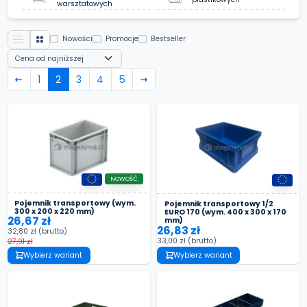
warsztatowych
Nowości
Promocje
Bestseller
1
2
3
4
5
NOWOŚĆ
Pojemnik transportowy (wym.
Pojemnik transportowy 1/2
300 x 200 x 220 mm)
EURO 170 (wym. 400 x 300 x 170
26,67 zł
mm)
26,83 zł
32,80 zł
(brutto)
33,00 zł
(brutto)
27,91 zł
Wybierz wariant
Wybierz wariant