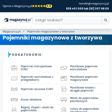
handel@magazynuj.pl
4.8
Opinia o Magazynuj.pl
535 401 000 lub (61) 307 66 00
Magazynuj.pl
Pojemniki magazynowe z tworzywa
Pojemniki magazynowe z tworzywa
PODKATEGORIE:
Pojemniki transportowe
Plastikowe pojemniki
EURO
warsztatowe
Pojemniki warsztatowe z
Plastikowe pojemniki
przegródkami
magazynowe
Plastikowe wiadra i
Pojemniki ażurowe EURO
okrągłe pojemniki
Wózki do pojemników
Kosze składane
plastikowych
Regały, stojaki i wózki do
Listwy do pojemników
pojemników
plastikowych