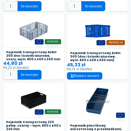
Do koszyka
Do koszyka
NOWOŚĆ
PROMOCJA
Pojemnik transportowy EURO
Pojemnik transportowy EURO
200 dno i ścianki ażurowe,
300 (dno i ścianki ażurowe,
szary, wym. 600 x 400 x 200 mm
wym. 600 x 400 x 300 mm)
44,90 zł
45,33 zł
55,22 zł
(brutto)
55,76 zł
(brutto)
Do koszyka
Wybierz wariant
NOWOŚĆ
Pojemnik transportowy 220
Pojemnik plastikowy
pełny, czarny - wym. 600 x 400 x
warsztatowy z przekładkami.
220 mm