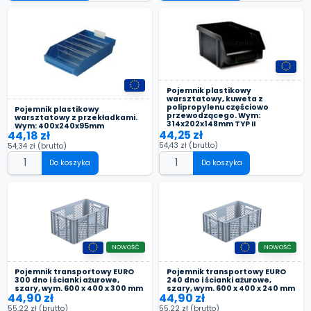
Pojemnik plastikowy
warsztatowy, kuweta z
polipropylenu częściowo
Pojemnik plastikowy
przewodzącego. Wym:
warsztatowy z przekładkami.
314x202x148mm TYP II
Wym: 400x240x95mm
44,25 zł
44,18 zł
54,43 zł
(brutto)
54,34 zł
(brutto)
Do koszyka
Do koszyka
NOWOŚĆ
NOWOŚĆ
Pojemnik transportowy EURO
Pojemnik transportowy EURO
300 dno i ścianki ażurowe,
240 dno i ścianki ażurowe,
szary, wym. 600 x 400 x 300 mm
szary, wym. 600 x 400 x 240 mm
44,90 zł
44,90 zł
55,22 zł
(brutto)
55,22 zł
(brutto)