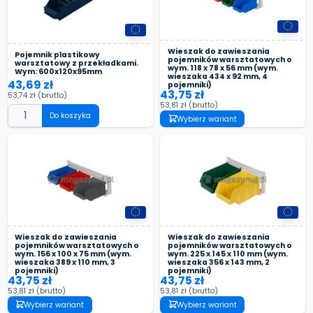
Wieszak do zawieszania
Pojemnik plastikowy
pojemników warsztatowych o
warsztatowy z przekładkami.
wym. 118 x 78 x 56 mm (wym.
Wym: 600x120x95mm
wieszaka 434 x 92 mm, 4
43,69 zł
pojemniki)
43,75 zł
53,74 zł
(brutto)
53,81 zł
(brutto)
Do koszyka
Wybierz wariant
Wieszak do zawieszania
Wieszak do zawieszania
pojemników warsztatowych o
pojemników warsztatowych o
wym. 156 x 100 x 75 mm (wym.
wym. 225 x 145 x 110 mm (wym.
wieszaka 389 x 110 mm, 3
wieszaka 356 x 143 mm, 2
pojemniki)
pojemniki)
43,75 zł
43,75 zł
53,81 zł
(brutto)
53,81 zł
(brutto)
Wybierz wariant
Wybierz wariant