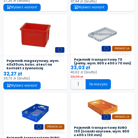
37,36 zł
(brutto)
37,94 zł
(brutto)
Wybierz wariant
Wybierz wariant
PROMOCJA
Pojemnik transportowy 70
Pojemnik magazynowy, wym.
(pełny, wym. 600 x 400 x 70 mm)
40x30cm, kolor, atest na
33,03 zł
kontakt z żywnością
40,62 zł
(brutto)
32,27 zł
33,70 zł
39,70 zł
(brutto)
Do koszyka
Wybierz wariant
PROMOCJA
PROMOCJA
Pojemnik transportowy EURO
130 (ścianki ażurowe, wym. 600
x 400 x 130 mm)
Pojemnik transportowy EURO