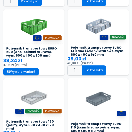
Do koszyka
Do koszyka
NOWOŚĆ
PROMOCJA
Pojemnik transportowy EURO
Pojemnik transportowy EURO
140 dno i ścianki ażurowe, wym.
200 (dno i ścianki ażurowe,
600 x 400 x 140 mm
wym. 600 x 400 x 200 mm)
39,03 zł
38,34 zł
48,00 zł
(brutto)
47,16 zł
(brutto)
Do koszyka
Wybierz wariant
NOWOŚĆ
PROMOCJA
Pojemnik transportowy 120
Pojemnik transportowy EURO
(pełny, wym. 600 x 400 x 120
110 (ścianki i dno pełne, wym.
mm)
600 x 400 x 110 mm)