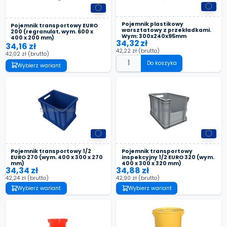
Pojemnik plastikowy
Pojemnik transportowy EURO
warsztatowy z przekładkami.
200 (regranulat, wym. 600 x
Wym: 300x240x95mm
400 x 200 mm)
34,32 zł
34,16 zł
42,22 zł
(brutto)
42,02 zł
(brutto)
Do koszyka
Wybierz wariant
Pojemnik transportowy 1/2
Pojemnik transportowy
EURO 270 (wym. 400 x 300 x 270
inspekcyjny 1/2 EURO 320 (wym.
mm)
400 x 300 x 320 mm)
34,34 zł
34,88 zł
42,24 zł
(brutto)
42,90 zł
(brutto)
Wybierz wariant
Wybierz wariant