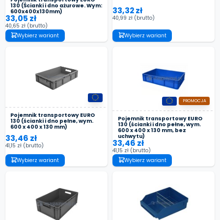
130 (Ścianki i dno ażurowe. Wym:
33,32 zł
600x400x130mm)
33,05 zł
40,99 zł
(brutto)
40,65 zł
(brutto)
Wybierz wariant
Wybierz wariant
PROMOCJA
Pojemnik transportowy EURO
Pojemnik transportowy EURO
130 (ścianki i dno pełne, wym.
130 (ścianki i dno pełne, wym.
600 x 400 x 130 mm)
600 x 400 x 130 mm, bez
uchwytu)
33,46 zł
33,46 zł
41,15 zł
(brutto)
41,15 zł
(brutto)
Wybierz wariant
Wybierz wariant