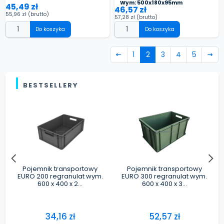
Wym: 500x180x95mm
45,49 zł
46,57 zł
55,96 zł
(brutto)
57,28 zł
(brutto)
Do koszyka
Do koszyka
1
2
3
4
5