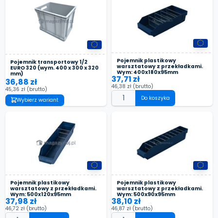
Pojemnik plastikowy
Pojemnik transportowy 1/2
warsztatowy z przekładkami.
EURO 320 (wym. 400 x 300 x 320
Wym: 400x180x95mm
mm)
37,71 zł
36,88 zł
46,38 zł
(brutto)
45,36 zł
(brutto)
Do koszyka
Wybierz wariant
Pojemnik plastikowy
Pojemnik plastikowy
warsztatowy z przekładkami.
warsztatowy z przekładkami.
Wym: 500x120x95mm
Wym: 500x90x95mm
37,98 zł
38,10 zł
46,72 zł
(brutto)
46,87 zł
(brutto)