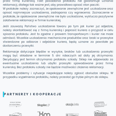
przez firmę kurierską. Fakt posiadania protokołu nie gwarantuje uznania
reklamacji, dlatego tak ważne jest, aby prawidłowo opisać stan paczki.
W protokole należy zaznaczyć, że opakowanie zewnętrzne jest uszkodzone oraz
opisać najmniejsze uszkodzenia, zadrapania czy wgniecenia. Zaznaczenie w
protokole, że opakowanie zewnętrzne nie było uszkodzone, wyklucza pozytywne
załatwienie reklamacji w firmie kurierskiej.
Jeśli zauważą Państwo uszkodzenie towaru po tym jak kurier już odjedzie,
należy skontaktować się z firmą kurierską i poprosić kuriera o przyjazd w celu
spisania protokołu. Jest to zgodne z prawem transportowym i kurier nie może
odmówić. Wszelkie uszkodzenia mechaniczne produktów oraz braki w przesyłce
stwierdzone po odbiorze i odjeździe kuriera, będą uznane za powstałe po
dostarczeniu przesyłki.
Reklamacje dotyczące błędów w wysyłce, braków lub uszkodzenia przesyłki
mogą być składane w terminie 5 dni roboczych od daty jej otrzymania.
Decydujący jest termin otrzymania protokołu szkody. Sklep nie odpowiada za
ewentualne uszkodzenia lub ubytki przesyłki spowodowane przez firmę
kurierską. Bez protokołu szkody nie będzie możliwości złożenia reklamacji.
Wszelkie problemy i sytuacje niepokojące należy zgłosić obsłudze sklepu. W
przypadku wypełnienia protokółu, należy przesłać go trybie pilnym do sklepu.
PARTNERZY I KOOPERACJE