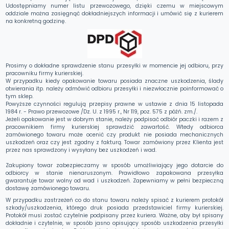
Udostępniamy numer listu przewozowego, dzięki czemu w miejscowym
oddziale można zasięgnąć dokładniejszych informacji i umówić się z kurierem
na konkretną godzinę.
Prosimy o dokładne sprawdzenie stanu przesyłki w momencie jej odbioru, przy
pracowniku firmy kurierskiej.
W przypadku kiedy opakowanie towaru posiada znaczne uszkodzenia, ślady
otwierania itp. należy odmówić odbioru przesyłki i niezwłocznie poinformować o
tym sklep.
Powyższe czynności regulują przepisy prawne w ustawie z dnia 15 listopada
1984 r. - Prawo przewozowe /Dz. U. z 1995 r., Nr 119, poz. 575 z późń. zm./.
Jeżeli opakowanie jest w dobrym stanie, należy podpisać odbiór paczki i razem z
pracownikiem firmy kurierskiej sprawdzić zawartość. Wtedy odbiorca
zamówionego towaru może ocenić czy produkt nie posiada mechanicznych
uszkodzeń oraz czy jest zgodny z fakturą. Towar zamówiony przez Klienta jest
przez nas sprawdzony i wysyłany bez uszkodzeń i wad.
Zakupiony towar zabezpieczamy w sposób umożliwiający jego dotarcie do
odbiorcy w stanie nienaruszonym. Prawidłowo zapakowana przesyłka
gwarantuje towar wolny od wad i uszkodzeń. Zapewniamy w pełni bezpieczną
dostawę zamówionego towaru.
W przypadku zastrzeżeń co do stanu towaru należy spisać z kurierem protokół
szkody/uszkodzenia, którego druk posiada przedstawiciel firmy kurierskiej.
Protokół musi zostać czytelnie podpisany przez kuriera. Ważne, aby był spisany
dokładnie i czytelnie, w sposób jasno opisujący sposób uszkodzenia przesyłki