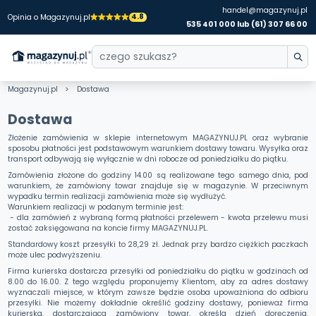
handel@magazynuj.pl
4.8
Opinia o Magazynuj.pl
535 401 000 lub (61) 307 66 00
Magazynuj.pl
Dostawa
Dostawa
Złożenie zamówienia w sklepie internetowym MAGAZYNUJ.PL oraz wybranie
sposobu płatności jest podstawowym warunkiem dostawy towaru. Wysyłka oraz
transport odbywają się wyłącznie w dni robocze od poniedziałku do piątku.
Zamówienia złożone do godziny 14.00 są realizowane tego samego dnia, pod
warunkiem, że zamówiony towar znajduje się w magazynie. W przeciwnym
wypadku termin realizacji zamówienia może się wydłużyć.
Warunkiem realizacji w podanym terminie jest:
- dla zamówień z wybraną formą płatności przelewem - kwota przelewu musi
zostać zaksięgowana na koncie firmy MAGAZYNUJ.PL.
Standardowy koszt przesyłki to 28,29 zł. Jednak przy bardzo ciężkich paczkach
może ulec podwyższeniu.
Firma kurierska dostarcza przesyłki od poniedziałku do piątku w godzinach od
8.00 do 16.00. Z tego względu proponujemy Klientom, aby za adres dostawy
wyznaczali miejsce, w którym zawsze będzie osoba upoważniona do odbioru
przesyłki. Nie możemy dokładnie określić godziny dostawy, ponieważ firma
kurierska, dostarczająca zamówiony towar, określa dzień doręczenia.