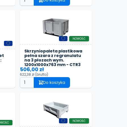
Do koszyka
NOWOŚĆ
Skrzyniopaleta plastikowa
et
pełna szara z regranulatu
:
na 3 płozach wym.
1200x1000x763 mm - CTR3
506,00 zł
622,38 zł
(brutto)
Do koszyka
NOWOŚĆ
OWOŚĆ