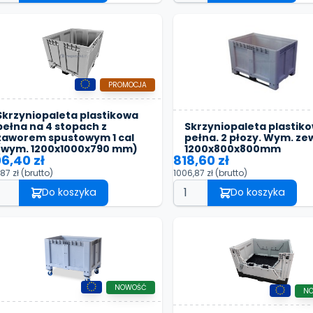
PROMOCJA
Skrzyniopaleta plastikowa
Skrzyniopaleta plastik
pełna na 4 stopach z
pełna. 2 płozy. Wym. zew
zaworem spustowym 1 cal
1200x800x800mm
(wym. 1200x1000x790 mm)
818,60 zł
6,40 zł
1006,87 zł
(brutto)
,87 zł
(brutto)
Do koszyka
Do koszyka
NOWOŚĆ
N