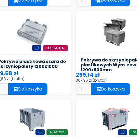
Do koszyka
Do koszyka
BESTSELLER
Pokrywa do skrzyniopal
Pokrywa plastikowa szara do
plastikowych Wym. zew.
skrzyniopalety 1200x1000
1200x800mm
9,58 zł
299,14 zł
,68 zł
(brutto)
367,95 zł
(brutto)
Do koszyka
Do koszyka
NOWOŚĆ
N