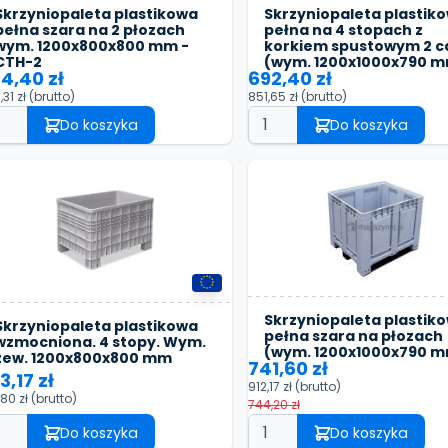
Skrzyniopaleta plastikowa
Skrzyniopaleta plastik
pełna szara na 2 płozach
pełna na 4 stopach z
wym. 1200x800x800 mm -
korkiem spustowym 2 c
CTH-2
(wym. 1200x1000x790 
4,40 zł
692,40 zł
,31 zł
(brutto)
851,65 zł
(brutto)
Do koszyka
Do koszyka
Skrzyniopaleta plastik
Skrzyniopaleta plastikowa
pełna szara na płozach
wzmocniona. 4 stopy. Wym.
(wym. 1200x1000x790 
zew. 1200x800x800 mm
741,60 zł
3,17 zł
912,17 zł
(brutto)
,80 zł
(brutto)
744,20 zł
Do koszyka
Do koszyka