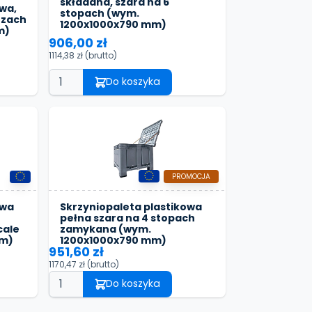
składana, szara na 6
wa,
stopach (wym.
ozach
1200x1000x790 mm)
m)
906,00 zł
1114,38 zł
(brutto)
Do koszyka
PROMOCJA
owa
Skrzyniopaleta plastikowa
pełna szara na 4 stopach
cale
zamykana (wym.
mm)
1200x1000x790 mm)
951,60 zł
1170,47 zł
(brutto)
Do koszyka