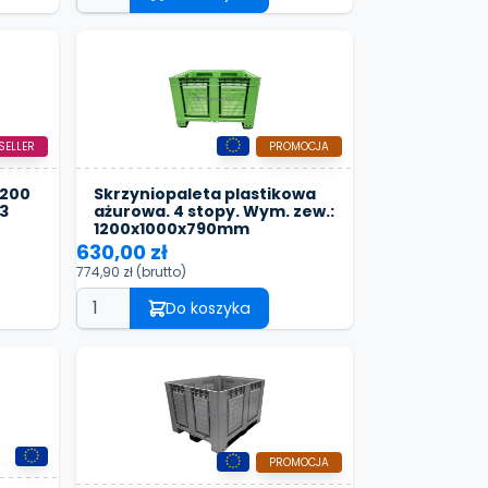
SELLER
PROMOCJA
1200
Skrzyniopaleta plastikowa
3
ażurowa. 4 stopy. Wym. zew.:
1200x1000x790mm
630,00 zł
774,90 zł
(brutto)
Do koszyka
PROMOCJA