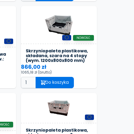
NOWOŚĆ
Skrzyniopaleta plastikowa,
owa
składana, szara na 4 stopy
.:
(wym. 1200x800x800 mm)
866,00 zł
1065,18 zł
(brutto)
Do koszyka
OWOŚĆ
Skrzyniopaleta plastikowa,