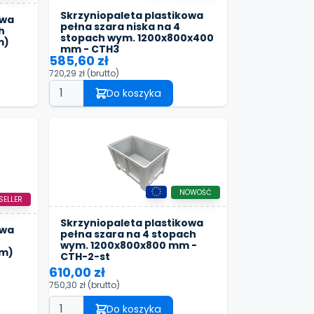
Skrzyniopaleta plastikowa
owa
pełna szara niska na 4
h
stopach wym. 1200x800x400
m)
mm - CTH3
585,60 zł
720,29 zł
(brutto)
Do koszyka
NOWOŚĆ
SELLER
Skrzyniopaleta plastikowa
owa
pełna szara na 4 stopach
wym. 1200x800x800 mm -
mm)
CTH-2-st
610,00 zł
750,30 zł
(brutto)
Do koszyka