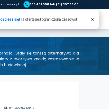
agazynuj.pl
535 401 000 lub (61) 307 66 00
0
0
LOGOWANIE
ULUBIONE
KOSZYK
rności. Stały się tańszą alternatywą dla
alety z tworzywa znajdą zastosowanie w
ub budowlanej.
Skrzyniopalety pełne