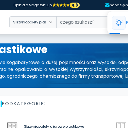
4.8
Opinia o Magazynuj.pl
handel@m
lastikowe
wielkogabarytowe o dużej pojemności oraz wysokiej odpo
rsalne opakowania o wysokiej wytrzymałości, skrzyniop
go, ogrodniczego, chemicznego do firmy transportowej l
PODKATEGORIE:
Skrzyniopalety ażurowe plastikowe