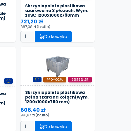
owa
Skrzyniopaleta plastikowa
ażurowa na 3 płozach. Wym.
ale
zew.: 1200x1000x790mm
mm)
721,20 zł
887,08 zł
(brutto)
Do koszyka
PROMOCJA
BESTSELLER
Skrzyniopaleta plastikowa
owa
pełna szara na kołach(wym.
1200x1000x790 mm)
mm)
806,40 zł
991,87 zł
(brutto)
Do koszyka