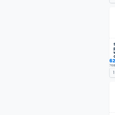
62
768