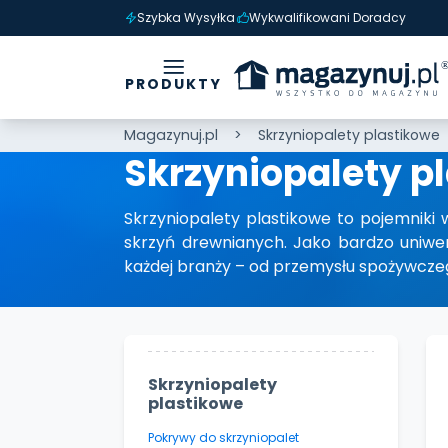
Szybka Wysyłka
Wykwalifikowani Doradcy
PRODUKTY
Magazynuj.pl
Skrzyniopalety plastikowe
Skrzyniopalety p
Skrzyniopalety plastikowe to pojemniki 
skrzyń drewnianych. Jako bardzo uniwe
każdej branży – od przemysłu spożywcze
Skrzyniopalety
plastikowe
Pokrywy do skrzyniopalet