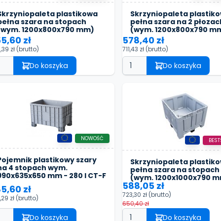
Skrzyniopaleta plastikowa
Skrzyniopaleta plastik
pełna szara na stopach
pełna szara na 2 płozac
(wym. 1200x800x790 mm)
(wym. 1200x800x790 m
5,60 zł
578,40 zł
,39 zł
(brutto)
711,43 zł
(brutto)
Do koszyka
Do koszyka
NOWOŚĆ
BEST
Pojemnik plastikowy szary
Skrzyniopaleta plastik
na 4 stopach wym.
pełna szara na stopach
990x635x650 mm - 280 l CT-F
(wym. 1200x1000x790 
588,05 zł
5,60 zł
723,30 zł
(brutto)
,29 zł
(brutto)
650,40 zł
Do koszyka
Do koszyka