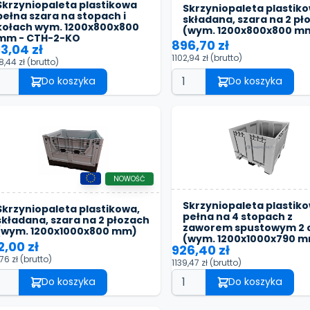
Skrzyniopaleta plastikowa
Skrzyniopaleta plastiko
pełna szara na stopach i
składana, szara na 2 pł
kołach wym. 1200x800x800
(wym. 1200x800x800 m
mm - CTH-2-KO
896,70 zł
3,04 zł
1102,94 zł
(brutto)
8,44 zł
(brutto)
Do koszyka
Do koszyka
NOWOŚĆ
Skrzyniopaleta plastik
Skrzyniopaleta plastikowa,
pełna na 4 stopach z
składana, szara na 2 płozach
zaworem spustowym 2 
(wym. 1200x1000x800 mm)
(wym. 1200x1000x790 
2,00 zł
926,40 zł
,76 zł
(brutto)
1139,47 zł
(brutto)
Do koszyka
Do koszyka