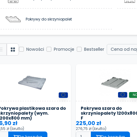
Pokrywy do skrzyniopalet
Nowości
Promocje
Bestseller
N
Pokrywa plastikowa szara do
Pokrywa szara do
skrzyniopalety (wym.
skrzyniopalety 1200x80
1200x800 mm)
F
6,90 zł
225,00 zł
,55 zł
(brutto)
276,75 zł
(brutto)