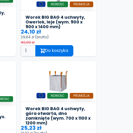
NOWOŚĆ
PROMOCJA
ty,
Worek BIG BAG 4 uchwyty,
Owerlok, leje (wym. 900 x
900 x 1400 mm)
24,10 zł
29,64 zł
(brutto)
40,99 zł
Do koszyka
NOWOŚĆ
PROMOCJA
OWOŚĆ
Worek BIG BAG 4 uchwyty,
góra otwarta, dno
ys.
zamknięte (wym. 700 x 1100 x
1200 mm)
25,23 zł