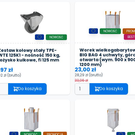
NOWOŚĆ
PROM
BEST
NOWOŚĆ
Worek wielkogabaryto
Zestaw kołowy stały TPE-
BIG BAG 4 uchwyty, gór
WTE 125K1 - nośność 150 kg,
otwarta (wym. 900 x 900
łożysko kulkowe, fi 125 mm
1200 mm)
23,00 zł
,97 zł
28,29 zł
(brutto)
02 zł
(brutto)
33,06 zł
Do koszyka
Do koszyka
NOWOŚĆ
PROMOCJA
N