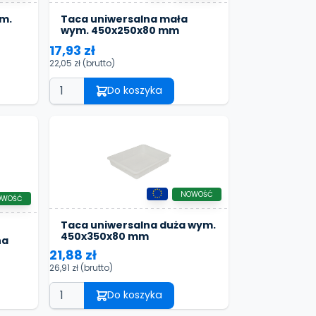
ym.
Taca uniwersalna mała
wym. 450x250x80 mm
17,93 zł
22,05 zł
(brutto)
Do koszyka
NOWOŚĆ
OWOŚĆ
Taca uniwersalna duża wym.
450x350x80 mm
na
21,88 zł
26,91 zł
(brutto)
Do koszyka