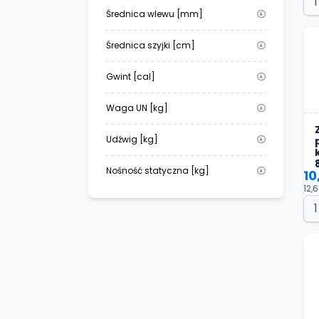
Średnica wlewu [mm]
Średnica szyjki [cm]
Gwint [cal]
Waga UN [kg]
Udźwig [kg]
Nośność statyczna [kg]
10
12,6