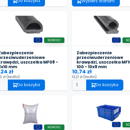
Do koszyka
Wybierz wariant
NOWOŚĆ
N
Zabezpieczenie
Zabezpieczenie
przeciwuderzeniowe
przeciwuderzeniowe
krawędzi, uszczelka MF08 -
krawędzi, uszczelka MF1
8x10 mm
100 - 10x9 mm
,24 zł
10,74 zł
0 zł
(brutto)
13,21 zł
(brutto)
Do koszyka
Do koszyka
N
NOWOŚĆ