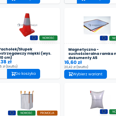
NOWOŚĆ
N
Pachołek/Słupek
Magnetyczna -
ostrzegawczy miękki (wys.
suchościeralna ramka 
30 cm)
dokumenty A5
,38 zł
16,60 zł
5 zł
(brutto)
20,42 zł
(brutto)
Do koszyka
Wybierz wariant
N
NOWOŚĆ
PROMOCJA