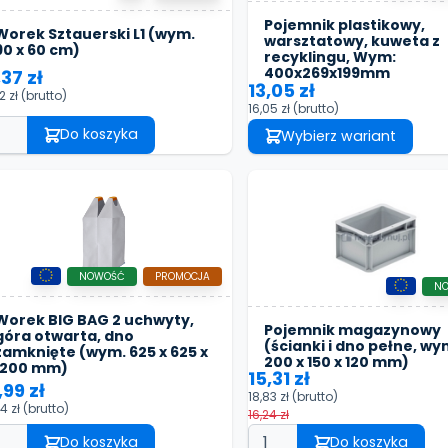
Pojemnik plastikowy,
Worek Sztauerski L1 (wym.
warsztatowy, kuweta z
90 x 60 cm)
recyklingu, Wym:
400x269x199mm
,37 zł
13,05 zł
2 zł
(brutto)
16,05 zł
(brutto)
Do koszyka
Wybierz wariant
NOWOŚĆ
PROMOCJA
N
Worek BIG BAG 2 uchwyty,
Pojemnik magazynowy
góra otwarta, dno
(ścianki i dno pełne, wy
zamknięte (wym. 625 x 625 x
200 x 150 x 120 mm)
1200 mm)
15,31 zł
,99 zł
18,83 zł
(brutto)
44 zł
(brutto)
16,24 zł
Do koszyka
Do koszyka