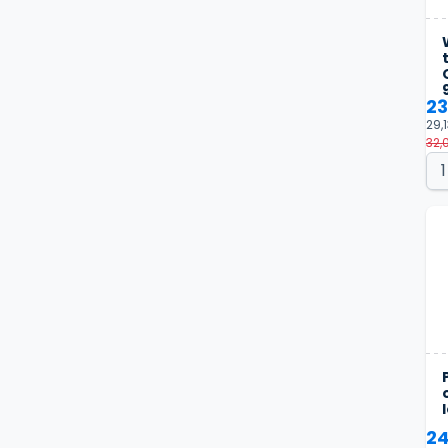
23
29,1
32,0
24