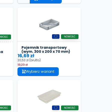
NOWOŚĆ
OWOŚĆ
Pojemnik transportowy
(wym. 300 x 200 x 70 mm)
na
16,69 zł
20,53 zł
(brutto)
18,29 zł
Wybierz wariant
OWOŚĆ
NOWOŚĆ