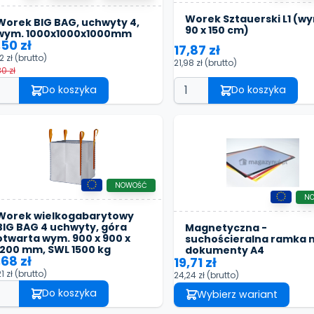
Worek Sztauerski L1 (w
Worek BIG BAG, uchwyty 4,
90 x 150 cm)
wym. 1000x1000x1000mm
,50 zł
17,87 zł
2 zł
(brutto)
21,98 zł
(brutto)
0 zł
Do koszyka
Do koszyka
NOWOŚĆ
N
Worek wielkogabarytowy
BIG BAG 4 uchwyty, góra
Magnetyczna -
otwarta wym. 900 x 900 x
suchościeralna ramka 
1200 mm, SWL 1500 kg
dokumenty A4
,68 zł
19,71 zł
1 zł
(brutto)
24,24 zł
(brutto)
Do koszyka
Wybierz wariant