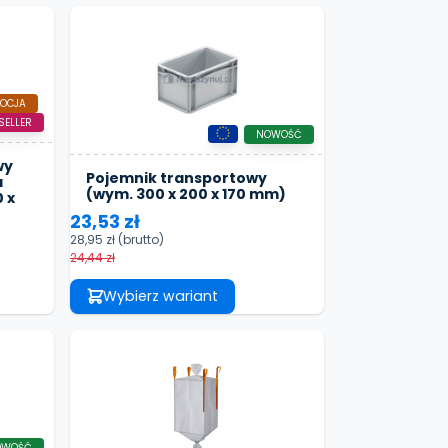
OCJA
SELLER
NOWOŚĆ
wy
Pojemnik transportowy
a
(wym. 300 x 200 x 170 mm)
 x
23,53 zł
28,95 zł
(brutto)
24,44 zł
Wybierz wariant
OWOŚĆ