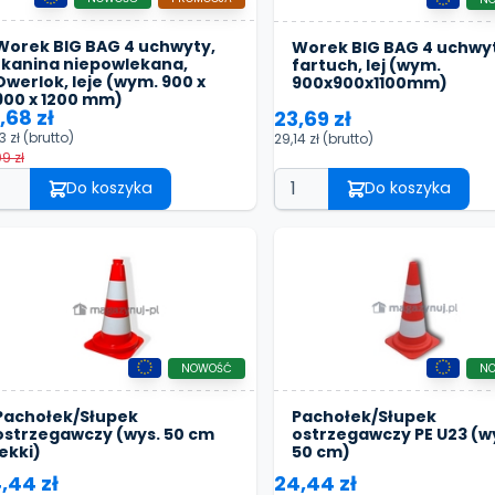
Worek BIG BAG 4 uchwyty,
Worek BIG BAG 4 uchwy
tkanina niepowlekana,
fartuch, lej (wym.
Owerlok, leje (wym. 900 x
900x900x1100mm)
900 x 1200 mm)
,68 zł
23,69 zł
3 zł
(brutto)
29,14 zł
(brutto)
9 zł
Do koszyka
Do koszyka
NOWOŚĆ
N
Pachołek/Słupek
Pachołek/Słupek
ostrzegawczy (wys. 50 cm
ostrzegawczy PE U23 (w
lekki)
50 cm)
,44 zł
24,44 zł