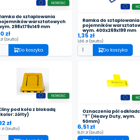
NOWOŚĆ
N
Ramka do sztaplowania
Ramka do sztaplowania
pojemników warsztatowych
pojemników warsztato
wym. 298x179x149 mm
wym. 400x269x199 mm
30 zł
1,35 zł
 zł
(brutto)
1,66 zł
(brutto)
Do koszyka
Do koszyka
NOWOŚĆ
N
Kliny pod koła z blokadą
Oznaczenia pól odkład
(kolor: żółty)
"T" (Heavy Duty, wym.
50mm)
92 zł
6,51 zł
8 zł
(brutto)
8,01 zł
(brutto)