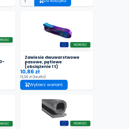
Do koszyka
OWOŚĆ
NOWOŚĆ
Zawiesie dwuwarstwowe
0-
pasowe, pętlowe
(obciążenie 1 t)
10,86 zł
13,36 zł
(brutto)
Wybierz wariant
NOWOŚĆ
OWOŚĆ