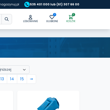
agazynuj.pl
535 401 000 lub (61) 307 66 00
0
0
LOGOWANIE
ULUBIONE
KOSZYK
13
14
15