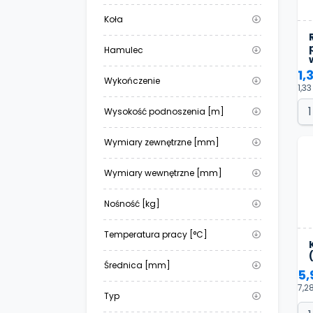
Koła
Hamulec
1,
Wykończenie
1,33
Wysokość podnoszenia [m]
Wymiary zewnętrzne [mm]
Wymiary wewnętrzne [mm]
Nośność [kg]
Temperatura pracy [°C]
Średnica [mm]
5,
7,2
Typ