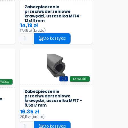
Zabezpieczenie
przeciwuderzeniowe
krawędzi, uszczelka MF14 -
12x14 mm
14,19 zł
17,45 zł
(brutto)
Do koszyka
NOWOŚĆ
OWOŚĆ
Zabezpieczenie
przeciwuderzeniowe
m.
krawędzi, uszczelka MF17 -
9,5x17 mm
16,35 zł
20,11 zł
(brutto)
Do koszyka