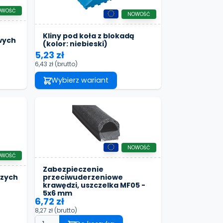
OWOŚĆ
NOWOŚĆ
Kliny pod koła z blokadą
wych
(kolor: niebieski)
5,23 zł
6,43 zł
(brutto)
Wybierz wariant
NOWOŚĆ
OWOŚĆ
Zabezpieczenie
przeciwuderzeniowe
czych
krawędzi, uszczelka MF05 -
5x6 mm
6,72 zł
8,27 zł
(brutto)