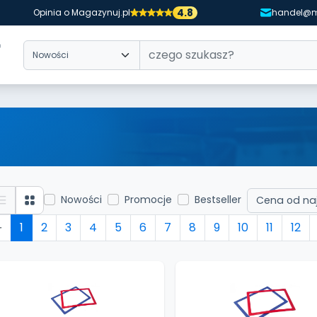
4.8
Opinia o Magazynuj.pl
handel@m
Nowości
Promocje
Bestseller
1
2
3
4
5
6
7
8
9
10
11
12