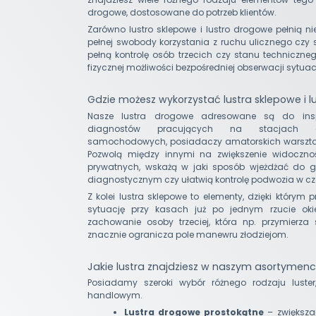
drogowe, dostosowane do potrzeb klientów.
Zarówno lustro sklepowe i lustro drogowe pełnią ni
pełnej swobody korzystania z ruchu ulicznego czy 
pełną kontrolę osób trzecich czy stanu techniczne
fizycznej możliwości bezpośredniej obserwacji sytua
Gdzie możesz wykorzystać lustra sklepowe i 
Nasze lustra drogowe adresowane są do insp
diagnostów pracujących na stacjach di
samochodowych, posiadaczy amatorskich warszt
Pozwolą między innymi na zwiększenie widoczno
prywatnych, wskażą w jaki sposób wjeżdżać do g
diagnostycznym czy ułatwią kontrolę podwozia w czas
Z kolei lustra sklepowe to elementy, dzięki który
sytuację przy kasach już po jednym rzucie oki
zachowanie osoby trzeciej, która np. przymierza 
znacznie ogranicza pole manewru złodziejom.
Jakie lustra znajdziesz w naszym asortymenc
Posiadamy szeroki wybór różnego rodzaju luste
handlowym.
Lustra drogowe prostokątne
– zwiększa