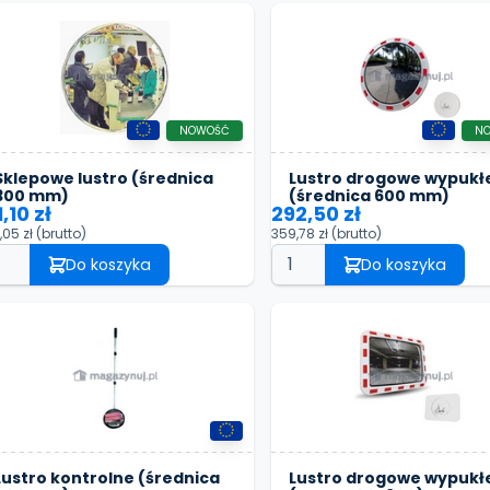
NOWOŚĆ
N
Sklepowe lustro (średnica
Lustro drogowe wypukł
300 mm)
(średnica 600 mm)
1,10 zł
292,50 zł
,05 zł
(brutto)
359,78 zł
(brutto)
Do koszyka
Do koszyka
Lustro kontrolne (średnica
Lustro drogowe wypukł