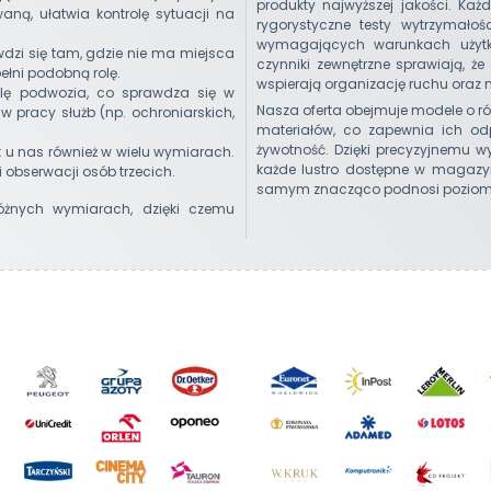
produkty najwyższej jakości. Każ
ną, ułatwia kontrolę sytuacji na
rygorystyczne testy wytrzymało
wymagających warunkach użytko
dzi się tam, gdzie nie ma miejsca
czynniki zewnętrzne sprawiają, że
ełni podobną rolę.
wspierają organizację ruchu oraz
olę podwozia, co sprawdza się w
Nasza oferta obejmuje modele o ró
w pracy służb (np. ochroniarskich,
materiałów, co zapewnia ich o
żywotność. Dzięki precyzyjnemu 
st u nas również w wielu wymiarach.
każde lustro dostępne w magazyn
i obserwacji osób trzecich.
samym znacząco podnosi poziom 
różnych wymiarach, dzięki czemu