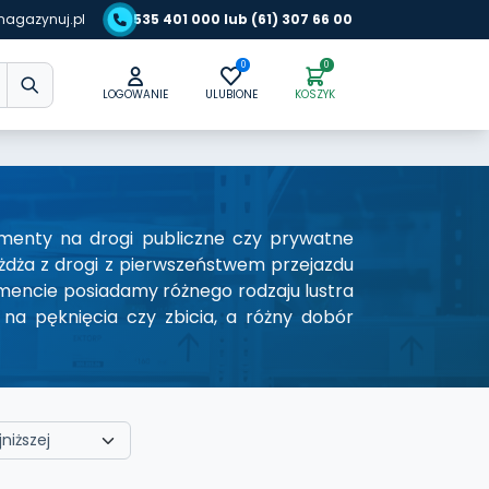
agazynuj.pl
535 401 000 lub (61) 307 66 00
0
0
LOGOWANIE
ULUBIONE
KOSZYK
lementy na drogi publiczne czy prywatne
eżdża z drogi z pierwszeństwem przejazdu
ymencie posiadamy różnego rodzaju lustra
 na pęknięcia czy zbicia, a różny dobór