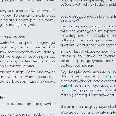
osób prywatnych, jak i sektora pub
ezwykle istotną rolę w zapewnieniu
sklepów. To element umożliwiający
Lustro drogowe oraz lustra s
produkty?
go pojazdu, nawet jeżeli nie mamy
cji czy danego miejsca.
Lustra drogowe na skrzyżowania i 
określone wymagania, by zapewn
to wytrzymała konstrukcja odp
lustra drogowe?
odbijająca zapewniająca wyraź
ektorów transportu drogowego,
gwarantuje stabilność nawet przy s
agnostycznych, mechaników
Z kolei lustra sklepowe powinn
atów samochodowych czy garaży.
lekkością, co ułatwia ich monta
ści na drogach publicznych czy
detalicznej, magazynach oraz 
arażu, aby znaleźć się na kanale
skuteczność nadzoru.
ie rutynowej kontroli.
Aby kompleksowo zadbać o bezp
m pracownik sklepu może analizować
dodatkowe elementy.
Ogran
em. W lustrze widać podejrzane
niekontrolowanemu przemieszczaniu
się do kradzieży. Lustro sklepowe
barierki ochronne
wyznaczają str
publicznej i poprawia komfort uży
staje się bardziej uporządkowana i
ie?
r, z przeznaczeniem drogowym i
Gwarancja magazynuj.pl dla 
Wybierając lustra z asortyment
jące kont widzenia między innymi