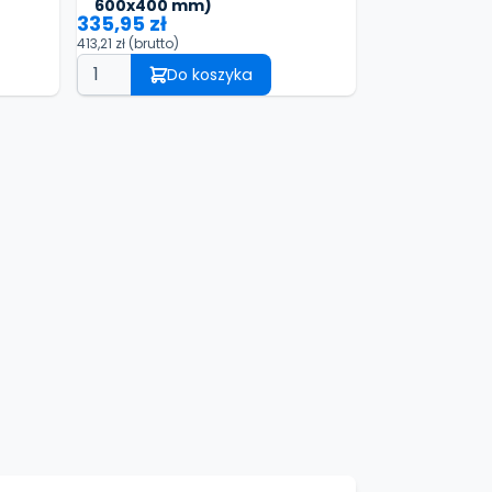
600x400 mm)
335,95 zł
413,21 zł
(brutto)
Do koszyka