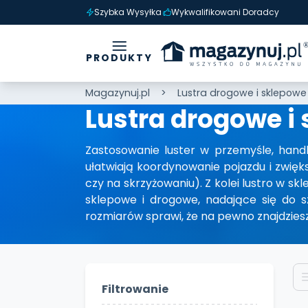
Szybka Wysyłka
Wykwalifikowani Doradcy
PRODUKTY
Magazynuj.pl
Lustra drogowe i sklepowe
Lustra drogowe i
Zastosowanie luster w przemyśle, handl
ułatwiają koordynowanie pojazdu i zwięk
czy na skrzyżowaniu). Z kolei lustro w 
sklepowe i drogowe, nadające się do sz
rozmiarów sprawi, że na pewno znajdzies
Filtrowanie