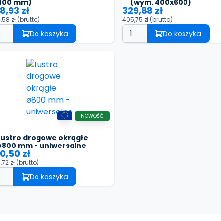
400 mm)
(wym. 400x600)
8,93 zł
329,88 zł
,58 zł
(brutto)
405,75 zł
(brutto)
Do koszyka
Do koszyka
NOWOŚĆ
Lustro drogowe okrągłe
ø800 mm - uniwersalne
0,50 zł
,72 zł
(brutto)
Do koszyka