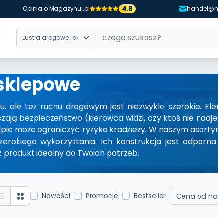
4.8
Opinia o Magazynuj.pl
handel@m
 sklepowe
u, ale też ruchu drogowym jest niezwykle szerokie. E
szają bezpieczeństwo (kierowca widzi, czy ktoś nie nadj
sklepie może ograniczyć ryzyko kradzieży. W naszym asort
erokiego wykorzystania. Ich konstrukcja jest odporna
z produkt idealny do Twoich potrzeb.
Nowości
Promocje
Bestseller