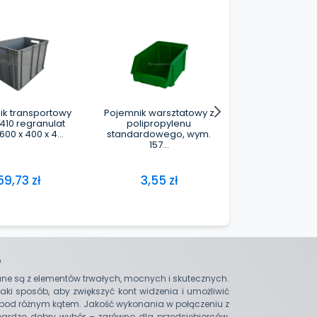
?
ne są z elementów trwałych, mocnych i skutecznych.
ki sposób, aby zwiększyć kont widzenia i umożliwić
 pod różnym kątem. Jakość wykonania w połączeniu z
 bardzo dobry wybór – zarówno dla przedsiębiorców,