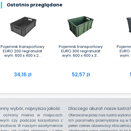
ronny wybór, najwyższa jakość
Dlaczego akurat nasze lustra
ie ochrony mienia w miejscach
Oferowane przez nas lustra wykona
owym czy podczas korzystania z
Ich parametry przemyślane są w ta
arsztacie. W naszym asortymencie
pełen zakres obserwacji otoczenia
ypu, jak lustra sklepowe i lustra
atrakcyjną ceną sprawiają, że to