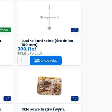
OWOŚĆ
e
Lustro kontrolne (średnica
100 mm)
300,11 zł
369,13 zł
(brutto)
Do koszyka
e
Sklepowe lustro (wym.