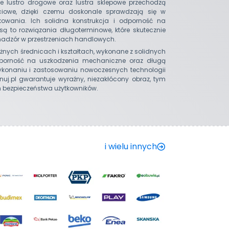
de lustro drogowe oraz lustra sklepowe przechodzą
ściowe, dzięki czemu doskonale sprawdzają się w
wania. Ich solidna konstrukcja i odporność na
 są to rozwiązania długoterminowe, które skutecznie
 nadzór w przestrzeniach handlowych.
żnych średnicach i kształtach, wykonane z solidnych
dporność na uszkodzenia mechaniczne oraz długą
wykonaniu i zastosowaniu nowoczesnych technologii
uj.pl gwarantuje wyraźny, niezakłócony obraz, tym
bezpieczeństwa użytkowników.
i wielu innych