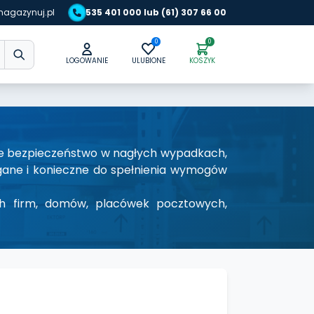
agazynuj.pl
535 401 000 lub (61) 307 66 00
0
0
LOGOWANIE
ULUBIONE
KOSZYK
ce bezpieczeństwo w nagłych wypadkach,
magane i konieczne do spełnienia wymogów
ch firm, domów, placówek pocztowych,