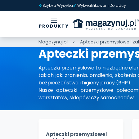
Szybka Wysyłka
Wykwalifikowani Doradcy
PRODUKTY
Magazynuj.pl
Apteczki przemysłowe i z
Apteczki przemys
Apteczki przemysłowe to niezbędne ele
takich jak: zranienia, omdlenia, skażen
bezpieczeństwa i higieny pracy (BHP).
Nasze apteczki przemysłowe polecamy
warsztatów, sklepów czy samochodów.
Apteczki przemysłowe i