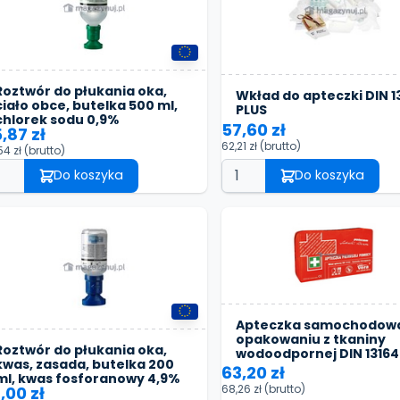
Roztwór do płukania oka,
Wkład do apteczki DIN 1
ciało obce, butelka 500 ml,
PLUS
chlorek sodu 0,9%
57,60 zł
,87 zł
62,21 zł
(brutto)
54 zł
(brutto)
Do koszyka
Do koszyka
Apteczka samochodow
opakowaniu z tkaniny
Roztwór do płukania oka,
wodoodpornej DIN 13164
kwas, zasada, butelka 200
63,20 zł
ml, kwas fosforanowy 4,9%
68,26 zł
(brutto)
,00 zł