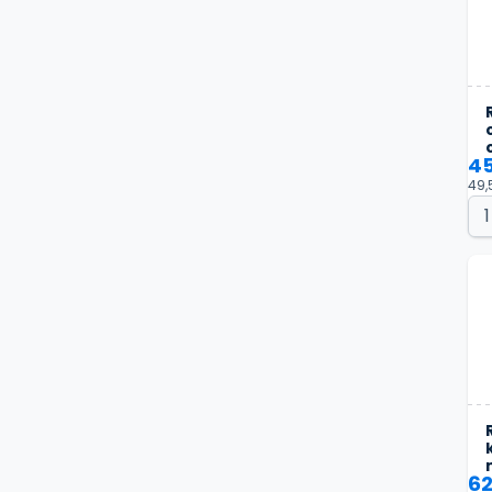
45
49,
62