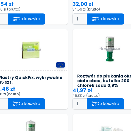
,54 zł
32,00 zł
26 zł
(brutto)
34,56 zł
(brutto)
Do koszyka
Do koszyka
Roztwór do płukania ok
Plastry QuickFix, wykrywalne
ciało obce, butelka 200 
45 szt.
chlorek sodu 0,9%
,48 zł
41,97 zł
56 zł
(brutto)
45,33 zł
(brutto)
Do koszyka
Do koszyka