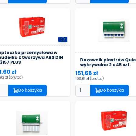
Apteczka przemysłowa w
pudełku z tworzywa ABS DIN
Dozownik plastrów Quick
13157 PLUS
wykrywalne 2 x 45 szt.
1,60 zł
151,68 zł
,93 zł
(brutto)
163,81 zł
(brutto)
Do koszyka
Do koszyka