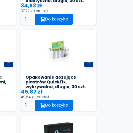
elastyczne, długie, 30 szt.
34,93 zł
37,72 zł
(brutto)
Do koszyka
a,
Opakowanie dozujące
ml,
plastrów QuickFix,
wykrywalne, długie, 30 szt.
45,87 zł
49,54 zł
(brutto)
Do koszyka