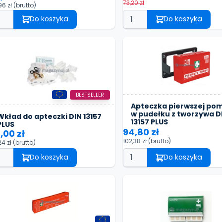
73,20 zł
96 zł
(brutto)
Do koszyka
Do koszyka
BESTSELLER
Apteczka pierwszej po
w pudełku z tworzywa D
Wkład do apteczki DIN 13157
13157 PLUS
PLUS
94,80 zł
,00 zł
102,38 zł
(brutto)
24 zł
(brutto)
Do koszyka
Do koszyka