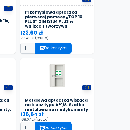
Przemysłowa apteczka
pierwszej pomocy „TOP 10
Fix,
PLUS” DIN 13164 PLUS w
walizce z tworzywa
123,60 zł
133,49 zł
(brutto)
Do koszyka
ząca
Metalowa apteczka wisząca
na klucz typu AP1/S. Szafka
enty.
metalowa na medykamenty.
136,64 zł
168,07 zł
(brutto)
Do koszyka