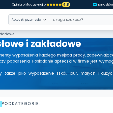
4.8
Opinia o Magazynuj.pl
handel@m
akładowe
łowe i zakładowe
menty wyposażenia każdego miejsca pracy, zapewniają
ia czy poparzenia. Posiadanie apteczki w firmie jest wy
 także jako wyposażenie szkół, biur, małych i duży
PODKATEGORIE: