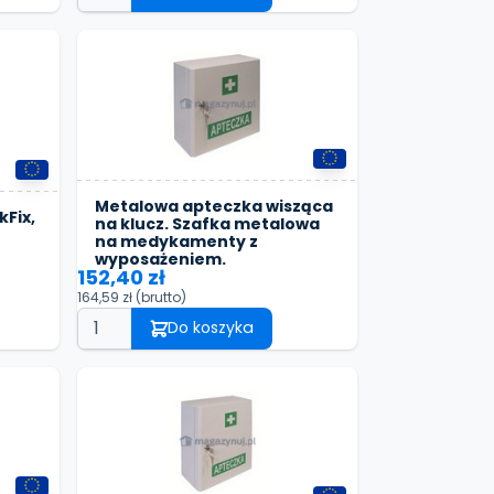
Metalowa apteczka wisząca
Fix,
na klucz. Szafka metalowa
na medykamenty z
wyposażeniem.
152,40 zł
164,59 zł
(brutto)
Do koszyka