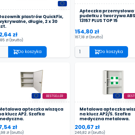
Apteczka przemysłowa
pudełku z tworzywa ABS
Dozownik plastrów QuickFix,
13157 PLUS TOP 15
wykrywalne, długie, 2 x 30
szt.
154,80 zł
2,64 zł
167,18 zł
(brutto)
,85 zł
(brutto)
Do koszyka
Do koszyka
BESTSELLER
BEST
Metalowa apteczka wisząca
Metalowa apteczka wis
na klucz AP2. Szafka
na klucz AP2/S. Szafka
medyczna.
medyczna metalowa.
7,54 zł
200,67 zł
,98 zł
(brutto)
246,82 zł
(brutto)