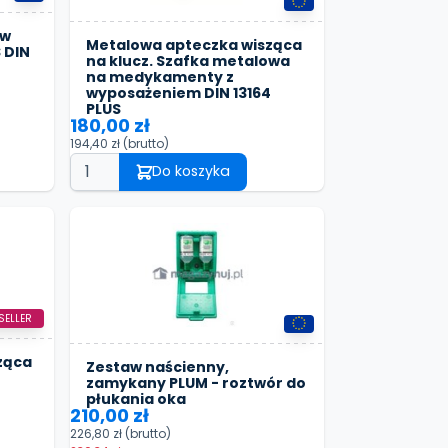
 w
Metalowa apteczka wisząca
 DIN
na klucz. Szafka metalowa
na medykamenty z
wyposażeniem DIN 13164
PLUS
180,00 zł
194,40 zł
(brutto)
Do koszyka
SELLER
ząca
Zestaw naścienny,
zamykany PLUM - roztwór do
płukania oka
210,00 zł
226,80 zł
(brutto)