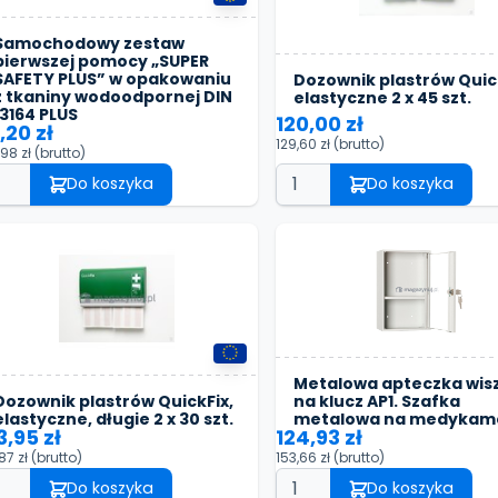
Samochodowy zestaw
pierwszej pomocy „SUPER
SAFETY PLUS” w opakowaniu
Dozownik plastrów Quick
z tkaniny wodoodpornej DIN
elastyczne 2 x 45 szt.
13164 PLUS
120,00 zł
,20 zł
129,60 zł
(brutto)
,98 zł
(brutto)
Do koszyka
Do koszyka
Metalowa apteczka wis
Dozownik plastrów QuickFix,
na klucz AP1. Szafka
elastyczne, długie 2 x 30 szt.
metalowa na medykam
3,95 zł
124,93 zł
,87 zł
(brutto)
153,66 zł
(brutto)
Do koszyka
Do koszyka