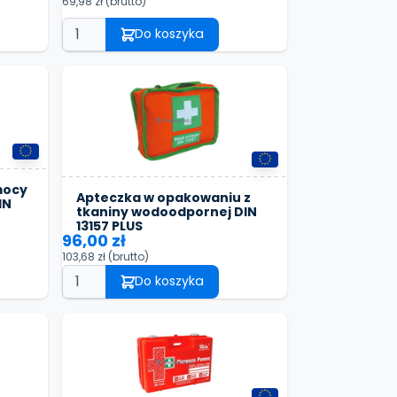
69,98 zł
(brutto)
Do koszyka
mocy
Apteczka w opakowaniu z
IN
tkaniny wodoodpornej DIN
13157 PLUS
96,00 zł
103,68 zł
(brutto)
Do koszyka