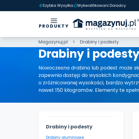
Szybka Wysyłka
Wykwalifikowani Doradcy
PRODUKTY
Magazynuj.pl
Drabiny i podesty
Drabiny i podest
Nowoczesna drabina lub podest może słu
zapewnia dostęp do wysokich kondygnacj
o zróżnicowanej wysokości, bardzo wytrz
nawet 150 kilogramów. Elementy te speł
Drabiny i podesty
Drabiny aluminiowe