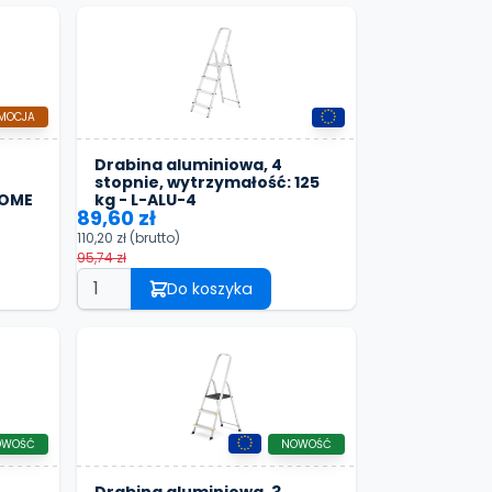
MOCJA
Drabina aluminiowa, 4
stopnie, wytrzymałość: 125
HOME
kg - L-ALU-4
89,60 zł
110,20 zł
(brutto)
95,74 zł
Do koszyka
OWOŚĆ
NOWOŚĆ