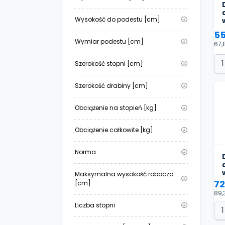
Wysokość do podestu [cm]
55
Wymiar podestu [cm]
67,8
Szerokość stopni [cm]
Szerokość drabiny [cm]
Obciążenie na stopień [kg]
Obciążenie całkowite [kg]
Norma
Maksymalna wysokość robocza
72
[cm]
89,
Liczba stopni