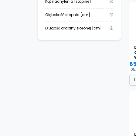
Kąt nachylenia [stopnie]
Głębokość stopnia [cm]
Długość drabiny złożonej [cm]
85
105