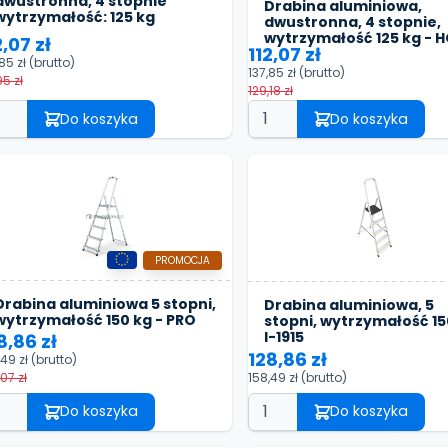
dwustronna, 4 stopnie
Drabina aluminiowa,
wytrzymałość: 125 kg
dwustronna, 4 stopnie,
wytrzymałość 125 kg - 
2,07 zł
112,07 zł
,85 zł
(brutto)
137,85 zł
(brutto)
95 zł
129,18 zł
Do koszyka
Do koszyka
PROMOCJA
Drabina aluminiowa 5 stopni,
Drabina aluminiowa, 5
wytrzymałość 150 kg - PRO
stopni, wytrzymałość 15
I-1915
8,86 zł
128,86 zł
,49 zł
(brutto)
158,49 zł
(brutto)
07 zł
Do koszyka
Do koszyka