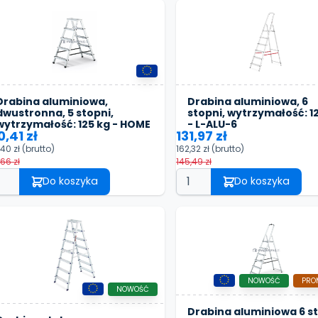
Drabina aluminiowa,
Drabina aluminiowa, 6
dwustronna, 5 stopni,
stopni, wytrzymałość: 1
wytrzymałość: 125 kg - HOME
- L-ALU-6
0,41 zł
131,97 zł
,40 zł
(brutto)
162,32 zł
(brutto)
,66 zł
145,49 zł
Do koszyka
Do koszyka
NOWOŚĆ
PRO
NOWOŚĆ
Drabina aluminiowa 6 st