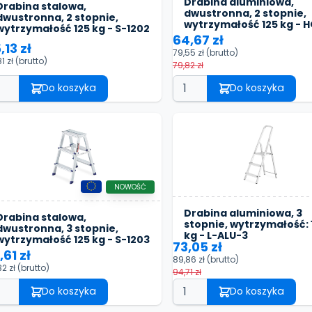
Drabina aluminiowa,
Drabina stalowa,
dwustronna, 2 stopnie,
dwustronna, 2 stopnie,
wytrzymałość 125 kg - 
wytrzymałość 125 kg - S-1202
64,67 zł
,13 zł
79,55 zł
(brutto)
1 zł
(brutto)
79,82 zł
Do koszyka
Do koszyka
NOWOŚĆ
Drabina aluminiowa, 3
Drabina stalowa,
stopnie, wytrzymałość: 
dwustronna, 3 stopnie,
kg - L-ALU-3
wytrzymałość 125 kg - S-1203
73,05 zł
,61 zł
89,86 zł
(brutto)
32 zł
(brutto)
94,71 zł
Do koszyka
Do koszyka