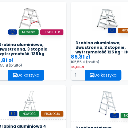
PRO
NOWOŚĆ
BESTSELLER
Drabina aluminiowa,
Drabina aluminiowa,
dwustronna, 3 stopnie,
dwustronna, 3 stopnie
wytrzymałość 125 kg - 
wytrzymałość: 125 kg
85,81 zł
,81 zł
105,55 zł
(brutto)
,55 zł
(brutto)
99,85 zł
Do koszyka
Do koszyka
NOWOŚĆ
PROMOCJA
N
Drabina aluminiowa 4