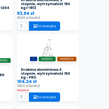
Drabina aluminiowa, 3
stopnie, wytrzymałość 150
-1204
kg I-1913
93,94 zł
115,55 zł
(brutto)
Do koszyka
NOWOŚĆ
PROMOCJA
OWOŚĆ
Drabina aluminiowa 4
stopnie, wytrzymałość 150
150
kg - PRO
104,24 zł
128,21 zł
(brutto)
132,64 zł
Do koszyka