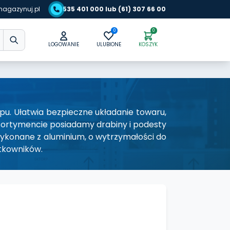
agazynuj.pl
535 401 000 lub (61) 307 66 00
0
0
LOGOWANIE
ULUBIONE
KOSZYK
u. Ułatwia bezpieczne układanie towaru,
sortymencie posiadamy drabiny i podesty
wykonane z aluminium, o wytrzymałości do
tkowników.