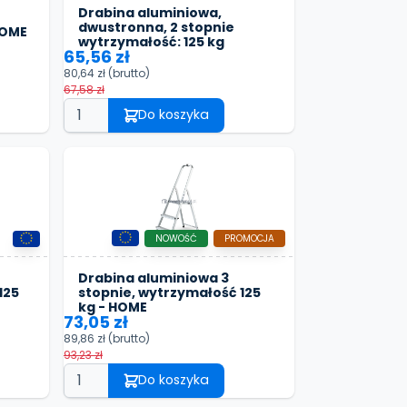
Drabina aluminiowa,
dwustronna, 2 stopnie
HOME
wytrzymałość: 125 kg
65,56 zł
80,64 zł
(brutto)
67,58 zł
Do koszyka
NOWOŚĆ
PROMOCJA
Drabina aluminiowa 3
125
stopnie, wytrzymałość 125
kg - HOME
73,05 zł
89,86 zł
(brutto)
93,23 zł
Do koszyka