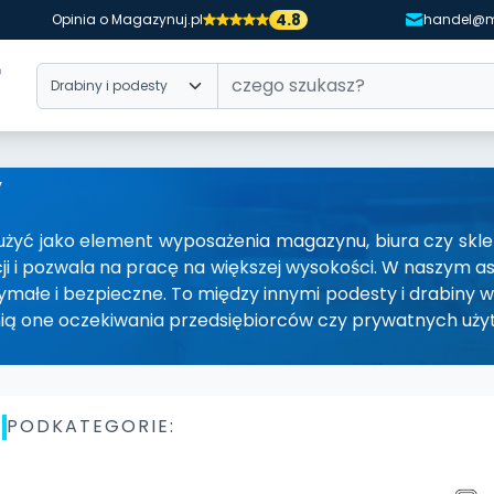
4.8
Opinia o Magazynuj.pl
handel@m
y
żyć jako element wyposażenia magazynu, biura czy sklep
i i pozwala na pracę na większej wysokości. W naszym a
ymałe i bezpieczne. To między innymi podesty i drabiny 
nią one oczekiwania przedsiębiorców czy prywatnych uży
PODKATEGORIE: