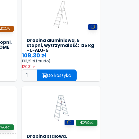
MOCJA
Drabina aluminiowa, 5
opni,
stopni, wytrzymałość: 125 kg
HOME
- L-ALU-5
108,30 zł
133,21 zł
(brutto)
120,31 zł
Do koszyka
NOWOŚĆ
OWOŚĆ
Drabina stalowa,