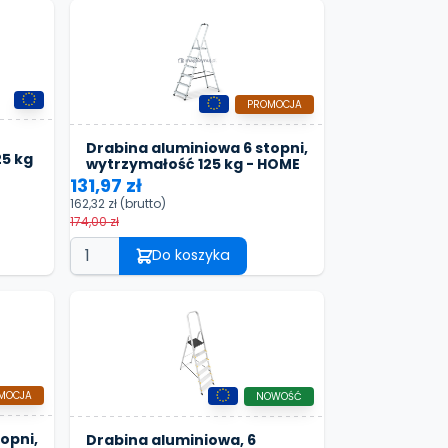
PROMOCJA
Drabina aluminiowa 6 stopni,
25 kg
wytrzymałość 125 kg - HOME
131,97 zł
162,32 zł
(brutto)
174,00 zł
Do koszyka
MOCJA
NOWOŚĆ
opni,
Drabina aluminiowa, 6