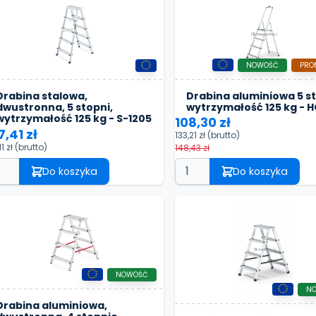
NOWOŚĆ
PRO
Drabina aluminiowa 5 st
Drabina stalowa,
wytrzymałość 125 kg - 
dwustronna, 5 stopni,
wytrzymałość 125 kg - S-1205
108,30 zł
7,41 zł
133,21 zł
(brutto)
11 zł
(brutto)
148,43 zł
Do koszyka
Do koszyka
NOWOŚĆ
N
Drabina aluminiowa,