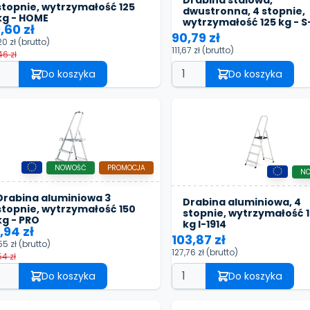
Drabina stalowa,
stopnie, wytrzymałość 125
dwustronna, 4 stopnie,
kg - HOME
wytrzymałość 125 kg - S
,60 zł
90,79 zł
20 zł
(brutto)
111,67 zł
(brutto)
46 zł
Do koszyka
Do koszyka
NOWOŚĆ
PROMOCJA
N
Drabina aluminiowa 3
Drabina aluminiowa, 4
stopnie, wytrzymałość 150
stopnie, wytrzymałość 
kg - PRO
kg I-1914
,94 zł
103,87 zł
55 zł
(brutto)
127,76 zł
(brutto)
54 zł
Do koszyka
Do koszyka