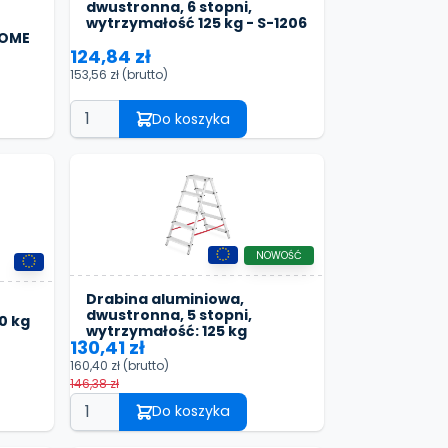
dwustronna, 6 stopni,
wytrzymałość 125 kg - S-1206
HOME
124,84 zł
153,56 zł
(brutto)
Do koszyka
NOWOŚĆ
Drabina aluminiowa,
dwustronna, 5 stopni,
0 kg
wytrzymałość: 125 kg
130,41 zł
160,40 zł
(brutto)
146,38 zł
Do koszyka