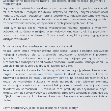
Wszechstronne, bezpieczne, mocne – plastikowe, składane kosze i pojemniki z
magazynuj.pl
Odpowiednie nośniki transportowe są ważne nie tylko w dużym transporcie, ale
też przenoszeniu małych ładunków. Dotyczy to między innymi sadownictwa,
handlu, produkcji i podobnych branż. Dostępne w naszym asortymencie kosze
składane to sposób na bezpieczne i skuteczne przenoszenie, segregowanie i
transportowanie owoców, warzyw oraz innych, podobnych produktów.
Poza tym nasze kosze możesz wykorzystać również zgodnie z własnymi
potrzebami, zarówno w miejscu przemysłowo-handlowym, jak i w prywatnym
domu czy mieszkaniu. Pozwolą Ci zachować porządek i pełną segregację w
każdych warunkach.
Gdzie wykorzystasz dostępne u nas kosze składane?
Nasze kosze mają wszechstronne możliwości. Kosze składane oczywiście
najlepiej sprawdzą się w przemyśle spożywczym, rolnictwie i produkcji
żywności. To składane kosze plastikowe są najlepszym sposobem na
przenoszenie, transport i handlowanie owocami i warzywami różnego rodzaju w
tym ciężkimi jak jabłka czy gruszki i lekkimi jak zioła.
Jednak koszyki składane to również sposób na segregację elementów w wielu
innych miejscach. Nasze
plastikowe pojemniki
składane to idealne kosze na
zabawki dla dzieci (w pokoju dziecięcym czy np. na działce na zewnątrz) lub
kosze do warsztatu (ułożysz w nich narzędzia czy większe elementy
konstrukcyjne i części samochodowe). Taki produkt sprawdzi się też jako koszyk
składany do samochodu – umieścisz tam produkty do czyszczenia szyb i
kokpitu, płyn do spryskiwaczy czy chłodnicy, zapasowe wycieraczki, gaśnicę czy
trójkąt ostrzegawczy i kamizelkę odblaskową. Zastosowanie zależy właściwie od
Ciebie.
Czym charakteryzują się kosze składane z naszej oferty?