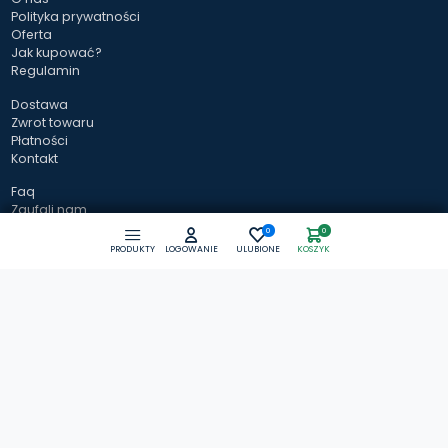
Polityka prywatności
Oferta
Jak kupować?
Regulamin
Dostawa
Zwrot towaru
Płatności
Kontakt
Faq
Zaufali nam
Baza wiedzy
0
0
PRODUKTY
LOGOWANIE
ULUBIONE
KOSZYK
Zapisz się do newslettera
Magazynuj.pl
kontakt@magazynuj.pl
tel.: +48 61 307 66 00
tel. kom.: +48 535 401 000
Operator sklepu:
HMC Internet Solutions