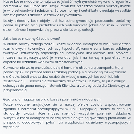
Nasze kosze składane to najwyższa jakość i wytrzymałość, wykonana zgodnie z
normami w Unii Europejskiej. Dzięki temu bez przeszkód możesz wykorzystywać
je w przetwórstwie i rolnictwie. Surowe normy i certyfikaty określają wszystkie
kwestie jakości i dbałości o zdrowie użytkowników.
Każdy składany kosz objęty jest też pełną gwarancją producenta. Jesteśmy
pewni, że jakość tych produktów i ich wytrzymałość (określona m.in. w bardzo
dużej nośności) sprawdzi się przez wiele lat eksploatacji.
Jakie kosze możemy Ci zaoferować?
W ofercie mamy różnego rodzaju kosze składane, dostępne w wielu wariantach
rozmiarowych, kolorystycznych czy typach. Wykonane są z bardzo solidnego
tworzywa sztucznego, odpornego na intensywne użytkowanie. Bez problemu
możesz też wykorzystywać je wewnątrz, jak i na świeżym powietrzu – są
odporne na działanie warunków atmosferycznych.
Co ważne, nie ważą one dużo, a dzięki temu nie utrudniają transportu. Mają
pewne rączki do przenoszenia i stabilną podłogę. Na pewno są rozwiązaniem
dla Ciebie. Jeżeli chcesz dowiedzieć się więcej o naszych koszach lub ich
zastosowaniu – serdecznie zachęcamy do kontaktu. Liczymy, że już niedługo
dołączysz do grona naszych stałych Klientów, a zakupy będą dla Ciebie czystą
przyjemnością.
Gwarancja magazynuj.pl dla koszy i pojemników składanych
Kosze składane znajdujące się w naszej ofercie zostały wyprodukowane
zgodnie z normami obowiązującymi w Unii Europejskiej. Normy te definiują
standardy jakości, które muszą spełniać wszystkie pojemniki składane.
Wszystkie kosze dostępne w naszej ofercie objęte są gwarancją producenta. W
przypadku dodatkowych pytań lub wątpliwości udzielamy wyczerpujących
wyjaśnień.