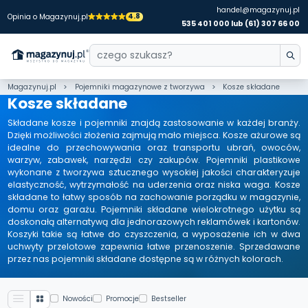
handel@magazynuj.pl
4.8
Opinia o Magazynuj.pl
535 401 000 lub (61) 307 66 00
Magazynuj.pl
Pojemniki magazynowe z tworzywa
Kosze składane
Kosze składane
Składane kosze i pojemniki znajdą zastosowanie w każdej branży.
Dzięki możliwości złożenia zajmują mało miejsca. Kosze ażurowe są
idealne do przechowywania oraz transportu ubrań, owoców,
warzyw, zabawek, narzędzi czy zakupów. Pojemniki plastikowe
wykonane z tworzywa sztucznego wysokiej jakości charakteryzuje
elastyczność, wytrzymałość na uderzenia oraz niska waga. Kosze
składane to łatwy sposób na zachowanie porządku w magazynie,
domu oraz garażu. Pojemniki składane wielokrotnego użytku są
doskonałą alternatywą dla jednorazowych reklamówek i kartonów.
Koszyki takie są łatwe do czyszczenia, a wyposażenie ich w dwa
uchwyty przelotowe zapewnia łatwe przenoszenie. Sprzedawane
przez nas pojemniki składane dostępne są w różnych kolorach.
Nowości
Promocje
Bestseller