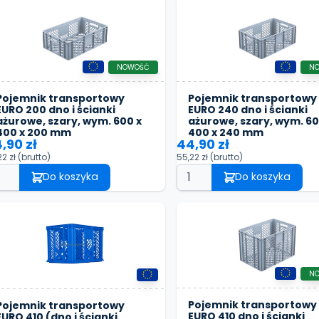
NOWOŚĆ
N
Pojemnik transportowy
Pojemnik transportowy
EURO 200 dno i ścianki
EURO 240 dno i ścianki
ażurowe, szary, wym. 600 x
ażurowe, szary, wym. 60
400 x 200 mm
400 x 240 mm
,90 zł
44,90 zł
22 zł
(brutto)
55,22 zł
(brutto)
Do koszyka
Do koszyka
N
Pojemnik transportowy
Pojemnik transportowy
EURO 410 dno i ścianki
EURO 410 (dno i ścianki