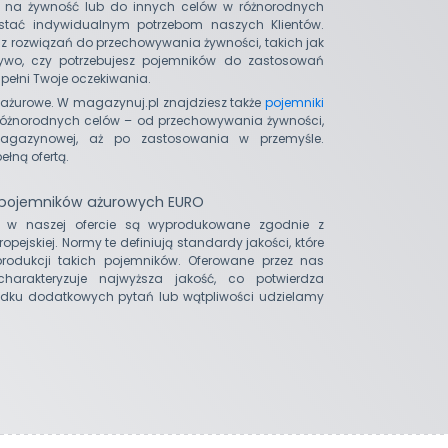
i na żywność lub do innych celów w różnorodnych
ostać indywidualnym potrzebom naszych Klientów.
esz rozwiązań do przechowywania żywności, takich jak
ywo, czy potrzebujesz pojemników do zastosowań
pełni Twoje oczekiwania.
ki ażurowe. W magazynuj.pl znajdziesz także
pojemniki
 różnorodnych celów – od przechowywania żywności,
 magazynowej, aż po zastosowania w przemyśle.
łną ofertą.
 pojemników ażurowych EURO
 w naszej ofercie są wyprodukowane zgodnie z
pejskiej. Normy te definiują standardy jakości, które
odukcji takich pojemników. Oferowane przez nas
charakteryzuje najwyższa jakość, co potwierdza
dku dodatkowych pytań lub wątpliwości udzielamy