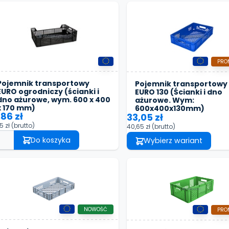
PRO
Pojemnik transportowy
Pojemnik transportowy
EURO ogrodniczy (ścianki i
EURO 130 (Ścianki i dno
dno ażurowe, wym. 600 x 400
ażurowe. Wym:
x 170 mm)
600x400x130mm)
,86 zł
33,05 zł
5 zł
(brutto)
40,65 zł
(brutto)
Do koszyka
Wybierz wariant
NOWOŚĆ
PRO