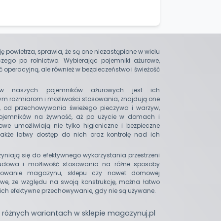
 powietrza, sprawia, że są one niezastąpione w wielu
ego po rolnictwo. Wybierając pojemniki ażurowe,
ć operacyjną, ale również w bezpieczeństwo i świeżość
w naszych pojemników ażurowych jest ich
ym rozmiarom i możliwości stosowania, znajdują one
, od przechowywania świeżego pieczywa i warzyw,
pojemników na żywność, aż po użycie w domach i
we umożliwiają nie tylko higieniczne i bezpieczne
akże łatwy dostęp do nich oraz kontrolę nad ich
yniają się do efektywnego wykorzystania przestrzeni
dowa i możliwość stosowania na różne sposoby
izowanie magazynu, sklepu czy nawet domowej
kowe, ze względu na swoją konstrukcję, można łatwo
 ich efektywne przechowywanie, gdy nie są używane.
w różnych wariantach w sklepie magazynuj.pl