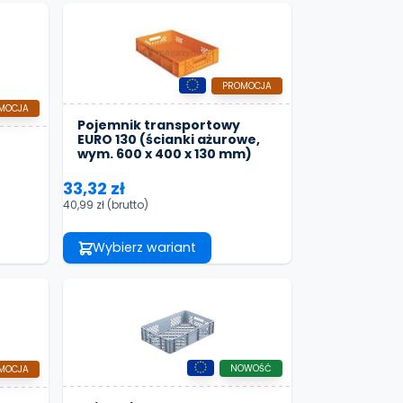
PROMOCJA
MOCJA
Pojemnik transportowy
EURO 130 (ścianki ażurowe,
wym. 600 x 400 x 130 mm)
33,32 zł
40,99 zł
(brutto)
Wybierz wariant
NOWOŚĆ
MOCJA