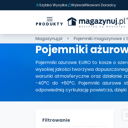
Szybka Wysyłka
Wykwalifikowani Doradcy
PRODUKTY
Magazynuj.pl
Pojemniki magazynowe z 
Pojemniki ażuro
Pojemniki ażurowe EURO to kosze o sze
wysokiej jakości tworzywa dopuszczoneg
warunki atmosferyczne oraz działanie z
-40°C do +60°C. Pojemniki ażurowe st
odpowiednią cyrkulację powietrza, dzięk
Filtrowanie