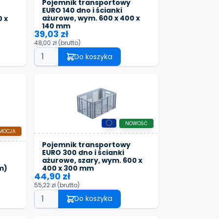
Pojemnik transportowy
EURO 140 dno i ścianki
ażurowe, wym. 600 x 400 x
 x
140 mm
39,03 zł
48,00 zł
(brutto)
Do koszyka
NOWOŚĆ
MOCJA
Pojemnik transportowy
EURO 300 dno i ścianki
ażurowe, szary, wym. 600 x
400 x 300 mm
m)
44,90 zł
55,22 zł
(brutto)
Do koszyka