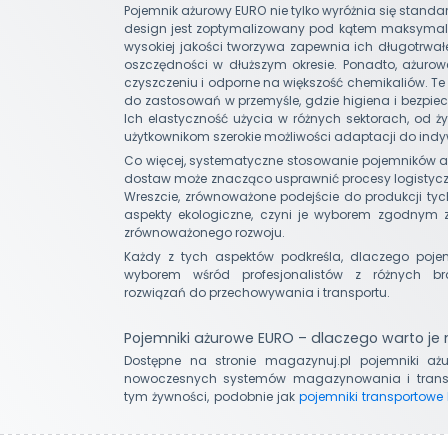
Pojemnik ażurowy EURO nie tylko wyróżnia się stand
design jest zoptymalizowany pod kątem maksymaln
wysokiej jakości tworzywa zapewnia ich długotrwał
oszczędności w dłuższym okresie. Ponadto, ażurow
czyszczeniu i odporne na większość chemikaliów. Te 
do zastosowań w przemyśle, gdzie higiena i bezpie
Ich elastyczność użycia w różnych sektorach, od 
użytkownikom szerokie możliwości adaptacji do indy
Co więcej, systematyczne stosowanie pojemników
dostaw może znacząco usprawnić procesy logistyczn
Wreszcie, zrównoważone podejście do produkcji t
aspekty ekologiczne, czyni je wyborem zgodnym 
zrównoważonego rozwoju.
Każdy z tych aspektów podkreśla, dlaczego poj
wyborem wśród profesjonalistów z różnych br
rozwiązań do przechowywania i transportu.
Pojemniki ażurowe EURO – dlaczego warto je
Dostępne na stronie magazynuj.pl pojemniki a
nowoczesnych systemów magazynowania i transp
tym żywności, podobnie jak
pojemniki transportowe