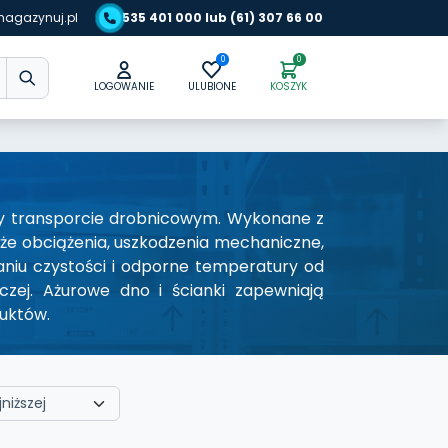
agazynuj.pl
535 401 000 lub (61) 307 66 00
0
0
LOGOWANIE
ULUBIONE
KOSZYK
zy transporcie drobnicowym. Wykonane z
że obciążenia, uszkodzenia mechaniczne,
aniu czystości i odporne temperatury od
zej. Ażurowe dno i ścianki zapewniają
duktów.