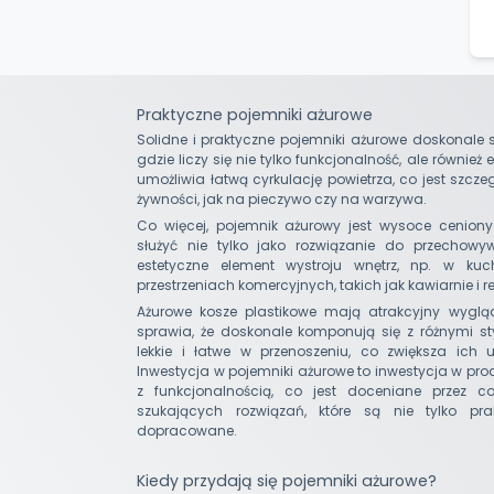
Praktyczne pojemniki ażurowe
Solidne i praktyczne pojemniki ażurowe doskonale
gdzie liczy się nie tylko funkcjonalność, ale również
umożliwia łatwą cyrkulację powietrza, co jest szc
żywności, jak na pieczywo czy na warzywa.
Co więcej, pojemnik ażurowy jest wysoce ceniony
służyć nie tylko jako rozwiązanie do przechowy
estetyczne element wystroju wnętrz, np. w k
przestrzeniach komercyjnych, takich jak kawiarnie i r
Ażurowe kosze plastikowe mają atrakcyjny wyglą
sprawia, że doskonale komponują się z różnymi st
lekkie i łatwe w przenoszeniu, co zwiększa ich
Inwestycja w pojemniki ażurowe to inwestycja w prod
z funkcjonalnością, co jest doceniane przez c
szukających rozwiązań, które są nie tylko prak
dopracowane.
Kiedy przydają się pojemniki ażurowe?