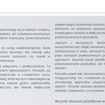
zapewniająca doskonałą cyrkulację
branżach, od przemysłu spożywcz
 sprawdzają się w każdym miejscu,
inwestujemy nie tylko w efektywnoś
 estetyka. Ich unikatowa konstrukcja
przechowywanych produktów.
zególnie ważne przy przechowywaniu
Jednym z kluczowych atutó
wszechstronność. Dzięki różnorodn
 za swoją wielofunkcyjność. Może
zastosowanie w wielu obszarach
wania żywności, ale również jako
przez transport przemysłowych 
uchniach, salonach czy nawet w
ogrodach. Ażurowe kosze plastiko
estauracje.
przechowywanie produktów, ale t
d połączony z praktycznością. To
stanem.
ylami dekoracyjnymi. Ponadto, są
Ponadto, pojemniki ażurowe przycz
 użyteczność w codziennym życiu.
magazynowej. Ich modułowa bu
ukty, które łączą w sobie elegancję
umożliwiają optymalne zorgan
oraz szersze grono użytkowników
spiżarni. Skrzynki ażurowe plasti
tyczne, ale również estetycznie
składać i staplować, co umożliwia
Skrzynki ażurowe plastikowe 