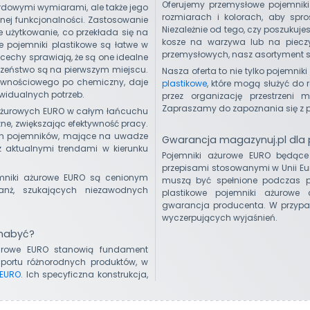
Oferujemy przemysłowe pojemnik
ardowymi wymiarami, ale także jego
rozmiarach i kolorach, aby spr
ej funkcjonalności. Zastosowanie
Niezależnie od tego, czy poszukuj
e użytkowanie, co przekłada się na
kosze na warzywa lub na piecz
e pojemniki plastikowe są łatwe w
przemysłowych, nasz asortyment s
cechy sprawiają, że są one idealne
czeństwo są na pierwszym miejscu.
Nasza oferta to nie tylko pojemni
żywnościowego po chemiczny, daje
plastikowe
, które mogą służyć do
widualnych potrzeb.
przez organizację przestrzeni
Zapraszamy do zapoznania się z pe
 ażurowych EURO w całym łańcuchu
e, zwiększając efektywność pracy.
ych pojemników, mające na uwadze
Gwarancja magazynuj.pl dla
z aktualnymi trendami w kierunku
Pojemniki ażurowe EURO będące
przepisami stosowanymi w Unii Euro
emniki ażurowe EURO są cenionym
muszą być spełnione podczas pr
anż, szukających niezawodnych
plastikowe pojemniki ażurowe 
gwarancja producenta. W przypa
wyczerpujących wyjaśnień.
 nabyć?
żurowe EURO stanowią fundament
ortu różnorodnych produktów, w
 EURO
. Ich specyficzna konstrukcja,