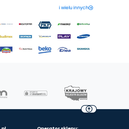
i wielu innych
.pl
Operator sklepu: