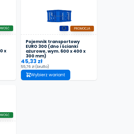
OWOŚĆ
PROMOCJA
Pojemnik transportowy
EURO 300 (dno i ścianki
0 x
ażurowe, wym. 600 x 400 x
300 mm)
45,33 zł
55,76 zł
(brutto)
Wybierz wariant
OWOŚĆ