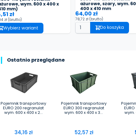
ażurowe, szary, wym. 60
ażurowe, wym. 600 x 400 x
400 x 410 mm
410 mm)
64,00 zł
,51 zł
78,72 zł
(brutto)
04 zł
(brutto)
Do koszyka
Wybierz wariant