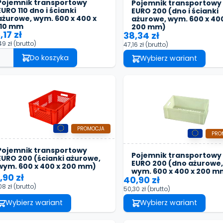
Pojemnik transportowy
Pojemnik transportowy
EURO 110 dno i ścianki
EURO 200 (dno i ścianki
ażurowe, wym. 600 x 400 x
ażurowe, wym. 600 x 400
110 mm
200 mm)
,17 zł
38,34 zł
49 zł
(brutto)
47,16 zł
(brutto)
Do koszyka
Wybierz wariant
PROMOCJA
PRO
Pojemnik transportowy
Pojemnik transportowy
EURO 200 (ścianki ażurowe,
EURO 200 (dno ażurowe,
wym. 600 x 400 x 200 mm)
wym. 600 x 400 x 200 m
,90 zł
40,90 zł
08 zł
(brutto)
50,30 zł
(brutto)
Wybierz wariant
Wybierz wariant