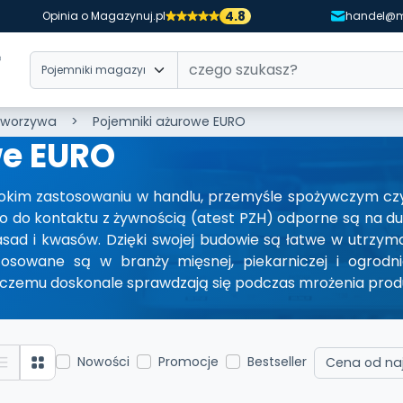
4.8
Opinia o Magazynuj.pl
handel@m
tworzywa
Pojemniki ażurowe EURO
we EURO
rokim zastosowaniu w handlu, przemyśle spożywczym c
o do kontaktu z żywnością (atest PZH) odporne są na du
asad i kwasów. Dzięki swojej budowie są łatwe w utrzym
osowane są w branży mięsnej, piekarniczej i ogrodnic
i czemu doskonale sprawdzają się podczas mrożenia pro
Nowości
Promocje
Bestseller