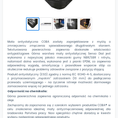
Mata antystatyczna COBA zostały zaprojektowane z myślą o
zmniejszeniu zmęczenia spowodowanego długotrwałym staniem.
Teksturowana powierzchnia zapewnia doskonałe właściwości
antypoślizgowe. Górna warstwa maty antystatycznej Senso Dial jest
wykonana z najwyższej jakości mieszanki gumy NBR/SBR i nitrylu,
natomiast dolna warstwa, wykonana jest z pianki EPDM, co zapewnia
odpowiednią wygodę, amortyzację i prawidłowe wsparcie stóp co
skutecznie redukuje problemy zdrowotne związane z pozycją stojącą.
Produkt antystatyczny (ESD) zgodny z normą IEC 61340-4-5, dostarczany
z przymocowanym „męskim” zatrzaskiem (10 mm) do podłączenia
przewodu uziemiającego – na życzenie istnieje możliwość darmowego
zamocowania więcej niż jednego zatrzasku.
Odporność na chemikalia:
Górna powierzchnia zapewnia ograniczoną odporność na chemikalia i
oleje.
Zachęcamy do zapoznania się z szerokim wyborem produktów COBA® w
celu znalezienia idealnej maty antyzmęczeniowej odpowiedniej dla
środowiska Państwa pracy. Nasi specjaliści chętnie doradzą w kwestii
wyboru najbardziej odpowiedniego produktu.