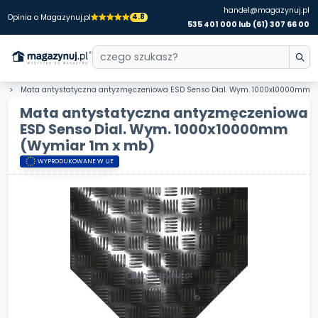
handel@magazynuj.pl
4.8
Opinia o Magazynuj.pl
535 401 000 lub (61) 307 66 00
e
Mata antystatyczna antyzmęczeniowa ESD Senso Dial. Wym. 1000x10000mm
Mata antystatyczna antyzmęczeniowa
ESD Senso Dial. Wym. 1000x10000mm
(Wymiar 1m x mb)
WYPRODUKOWANE W UE