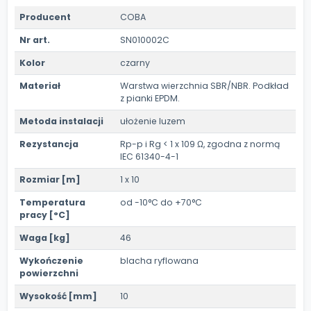
Producent
COBA
Nr art.
SN010002C
Kolor
czarny
Materiał
Warstwa wierzchnia SBR/NBR. Podkład
z pianki EPDM.
Metoda instalacji
ułożenie luzem
Rezystancja
Rp-p i Rg < 1 x 109 Ω, zgodna z normą
IEC 61340-4-1
Rozmiar [m]
1 x 10
Temperatura
od -10°C do +70°C
pracy [°C]
Waga [kg]
46
Wykończenie
blacha ryflowana
powierzchni
Wysokość [mm]
10