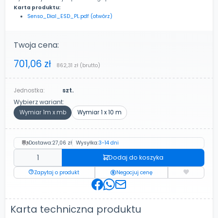
Karta produktu:
Senso_Dial_ESD_PL.pdf (otwórz)
Twoja cena:
701,06 zł
862,31 zł
(brutto)
Jednostka:
szt.
Wybierz wariant:
Wymiar 1m x mb
Wymiar 1 x 10 m
Dostawa:
27,06 zł
Wysyłka:
3-14 dni
Dodaj do koszyka
Zapytaj o produkt
Negocjuj cenę
Karta techniczna produktu