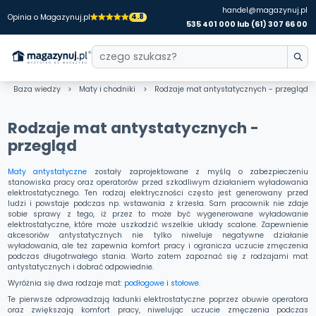
handel@magazynuj.pl
4.8
Opinia o Magazynuj.pl
535 401 000 lub (61) 307 66 00
Baza wiedzy
Maty i chodniki
Rodzaje mat antystatycznych - przegląd
Rodzaje mat antystatycznych -
przegląd
Maty antystatyczne
zostały zaprojektowane z myślą o zabezpieczeniu
stanowiska pracy oraz operatorów przed szkodliwym działaniem wyładowania
elektrostatycznego. Ten rodzaj elektryczności często jest generowany przed
ludzi i powstaje podczas np. wstawania z krzesła. Sam pracownik nie zdaje
sobie sprawy z tego, iż przez to może być wygenerowane wyładowanie
elektrostatyczne, które może uszkodzić wszelkie układy scalone. Zapewnienie
akcesoriów antystatycznych nie tylko niweluje negatywne działanie
wyładowania, ale też zapewnia komfort pracy i ogranicza uczucie zmęczenia
podczas długotrwałego stania. Warto zatem zapoznać się z rodzajami mat
antystatycznych i dobrać odpowiednie.
Wyróżnia się dwa rodzaje mat:
podłogowe
i
stołowe
.
Te pierwsze odprowadzają ładunki elektrostatyczne poprzez obuwie operatora
oraz zwiększają komfort pracy, niwelując uczucie zmęczenia podczas