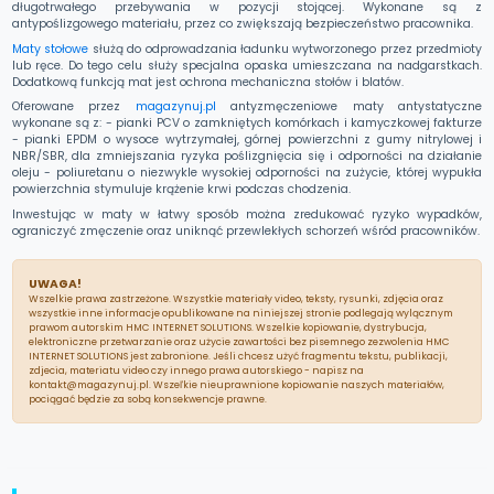
długotrwałego przebywania w pozycji stojącej. Wykonane są z
antypoślizgowego materiału, przez co zwiększają bezpieczeństwo pracownika.
Maty stołowe
służą do odprowadzania ładunku wytworzonego przez przedmioty
lub ręce. Do tego celu służy specjalna opaska umieszczana na nadgarstkach.
Dodatkową funkcją mat jest ochrona mechaniczna stołów i blatów.
Oferowane przez
magazynuj.pl
antyzmęczeniowe maty antystatyczne
wykonane są z: - pianki PCV o zamkniętych komórkach i kamyczkowej fakturze
- pianki EPDM o wysoce wytrzymałej, górnej powierzchni z gumy nitrylowej i
NBR/SBR, dla zmniejszania ryzyka poślizgnięcia się i odporności na działanie
oleju - poliuretanu o niezwykle wysokiej odporności na zużycie, której wypukła
powierzchnia stymuluje krążenie krwi podczas chodzenia.
Inwestując w maty w łatwy sposób można zredukować ryzyko wypadków,
ograniczyć zmęczenie oraz uniknąć przewlekłych schorzeń wśród pracowników.
UWAGA!
Wszelkie prawa zastrzeżone. Wszystkie materiały video, teksty, rysunki, zdjęcia oraz
wszystkie inne informacje opublikowane na niniejszej stronie podlegają wylącznym
prawom autorskim HMC INTERNET SOLUTIONS. Wszelkie kopiowanie, dystrybucja,
elektroniczne przetwarzanie oraz użycie zawartości bez pisemnego zezwolenia HMC
INTERNET SOLUTIONS jest zabronione. Jeśli chcesz użyć fragmentu tekstu, publikacji,
zdjecia, materiatu video czy innego prawa autorskiego - napisz na
kontakt@magazynuj.pl. Wszeľkie nieuprawnione kopiowanie naszych materiałów,
pociągać będzie za sobą konsekwencje prawne.