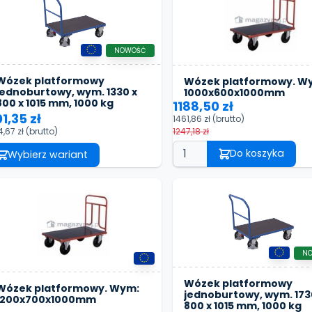
NOWOŚĆ
Wózek platformowy
Wózek platformowy. W
jednoburtowy, wym. 1330 x
1000x600x1000mm
800 x 1015 mm, 1000 kg
1188,50 zł
01,35 zł
1461,86 zł
(brutto)
4,67 zł
(brutto)
1247,18 zł
Do koszyka
Wybierz wariant
N
Wózek platformowy
Wózek platformowy. Wym:
jednoburtowy, wym. 173
1200x700x1000mm
800 x 1015 mm, 1000 kg