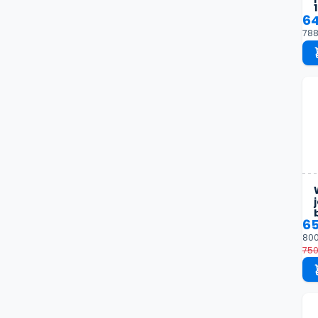
64
788
65
800
750