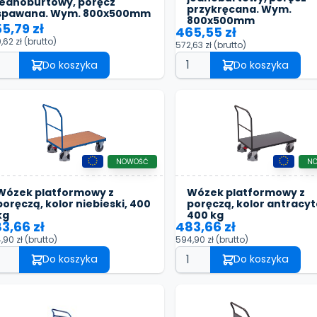
jednoburtowy, poręcz
przykręcana. Wym.
spawana. Wym. 800x500mm
800x500mm
5,79 zł
465,55 zł
,62 zł
(brutto)
572,63 zł
(brutto)
Do koszyka
Do koszyka
NOWOŚĆ
N
Wózek platformowy z
Wózek platformowy z
poręczą, kolor niebieski, 400
poręczą, kolor antracy
kg
400 kg
3,66 zł
483,66 zł
,90 zł
(brutto)
594,90 zł
(brutto)
Do koszyka
Do koszyka