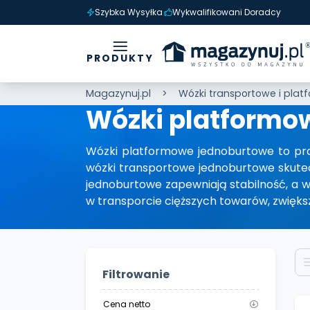
Szybka Wysyłka
Wykwalifikowani Doradcy
PRODUKTY
Magazynuj.pl
Wózki transportowe i pla
Wózki platformo
Wózki platformowe jednoburtowe to prak
wózki transportowe jednoburtowe skutec
jednoburtowe zapewniają stabilność, a
w transporcie cięższych towarów, zwięks
Filtrowanie
Cena netto