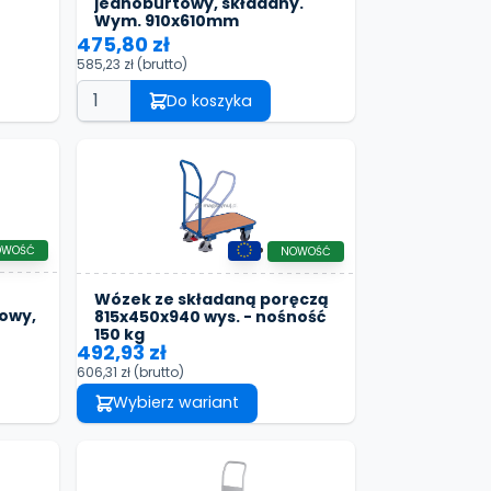
jednoburtowy, składany.
Wym. 910x610mm
475,80 zł
585,23 zł
(brutto)
Do koszyka
OWOŚĆ
NOWOŚĆ
Wózek ze składaną poręczą
towy,
815x450x940 wys. - nośność
150 kg
492,93 zł
606,31 zł
(brutto)
Wybierz wariant