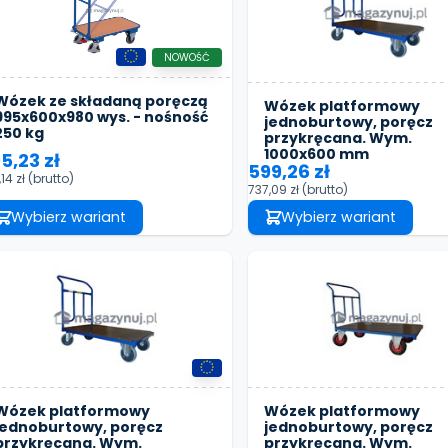
NOWOŚĆ
Wózek ze składaną poręczą
Wózek platformowy
995x600x980 wys. - nośność
jednoburtowy, poręcz
250 kg
przykręcana. Wym.
1000x600 mm
5,23 zł
599,26 zł
,14 zł
(brutto)
737,09 zł
(brutto)
Wybierz wariant
Wybierz wariant
Wózek platformowy
Wózek platformowy
jednoburtowy, poręcz
jednoburtowy, poręcz
przykręcana. Wym.
przykręcana. Wym.