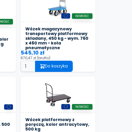
NOWOŚĆ
OWOŚĆ
Wózek magazynowy
transportowy platformowy
składany, 450 kg - wym. 760
olor
x 460 mm - koła
kg
pneumatyczne
545,10 zł
670,47 zł
(brutto)
Do koszyka
NOWOŚĆ
Wózek platformowy z
, 500
poręczą, kolor antracytowy,
500 kg