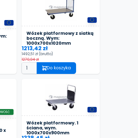
Wózek platformowy z siatką
ym:
boczną. Wym:
1000x700x1020mm
1213,42 zł
1492,51 zł
(brutto)
1270,94 zł
Do koszyka
OWOŚĆ
Wózek platformowy. 1
ściana, wym.
0 x
1000x700x900mm
1338,45 zł