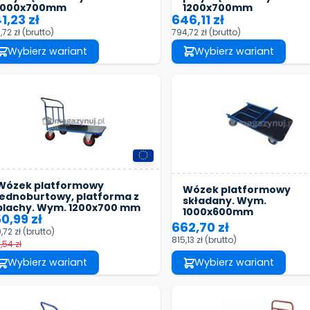
1000x700mm
1200x700mm
1,23 zł
646,11 zł
,72 zł
(brutto)
794,72 zł
(brutto)
Wybierz wariant
Wybierz wariant
Wózek platformowy
Wózek platformowy
jednoburtowy, platforma z
składany. Wym.
blachy. Wym. 1200x700 mm
1000x600mm
0,99 zł
662,70 zł
,72 zł
(brutto)
815,13 zł
(brutto)
,54 zł
Wybierz wariant
Wybierz wariant