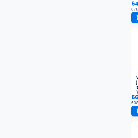
54
671,
56
698