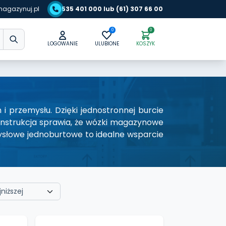
agazynuj.pl
535 401 000 lub (61) 307 66 00
0
0
LOGOWANIE
ULUBIONE
KOSZYK
 przemysłu. Dzięki jednostronnej burcie
onstrukcja sprawia, że wózki magazynowe
słowe jednoburtowe to idealne wsparcie