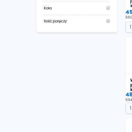
Koła
45
560
Ilość poręczy
48
594