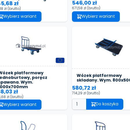
546,00 zł
5,68 zł
671,58 zł
(brutto)
18 zł
(brutto)
Wybierz wariant
Wybierz wariant
Wózek platformowy
Wózek platformowy
jednoburtowy, poręcz
składany. Wym. 800x5
spawana. Wym.
1000x700mm
580,72 zł
8,03 zł
714,29 zł
(brutto)
,68 zł
(brutto)
Do koszyka
Wybierz wariant