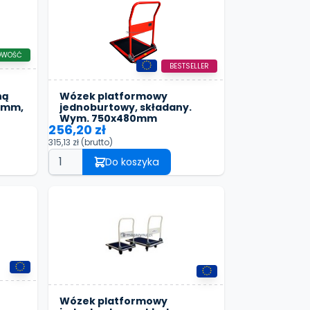
OWOŚĆ
BESTSELLER
Wózek platformowy
ną
jednoburtowy, składany.
0 mm,
Wym. 750x480mm
256,20 zł
315,13 zł
(brutto)
Do koszyka
Wózek platformowy