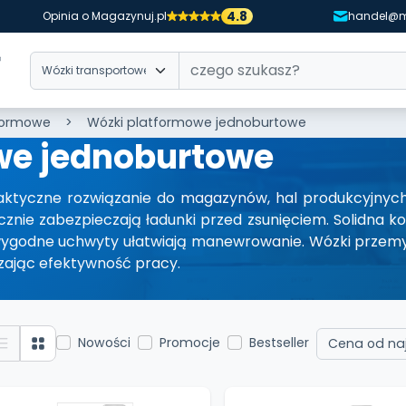
4.8
Opinia o Magazynuj.pl
handel@m
tformowe
Wózki platformowe jednoburtowe
we jednoburtowe
tyczne rozwiązanie do magazynów, hal produkcyjnych i
znie zabezpieczają ładunki przed zsunięciem. Solidna k
 wygodne uchwyty ułatwiają manewrowanie. Wózki przemy
zając efektywność pracy.
Nowości
Promocje
Bestseller