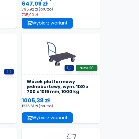
647,09 zł
795,92 zł
(brutto)
735,90 zł
Wybierz wariant
NOWOŚĆ
Wózek platformowy
jednoburtowy, wym. 1130 x
700 x 1015 mm, 1000 kg
1005,38 zł
1236,61 zł
(brutto)
Wybierz wariant