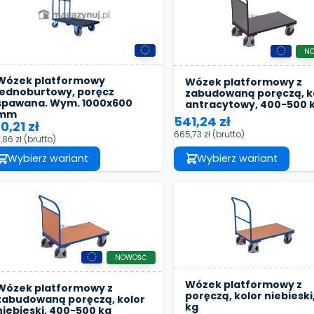
N
Wózek platformowy
Wózek platformowy z
jednoburtowy, poręcz
zabudowaną poręczą, k
spawana. Wym. 1000x600
antracytowy, 400-500 
mm
541,24 zł
0,21 zł
665,73 zł
(brutto)
,86 zł
(brutto)
Wybierz wariant
Wybierz wariant
NOWOŚĆ
Wózek platformowy z
Wózek platformowy z
poręczą, kolor niebieski
zabudowaną poręczą, kolor
kg
niebieski, 400-500 kg