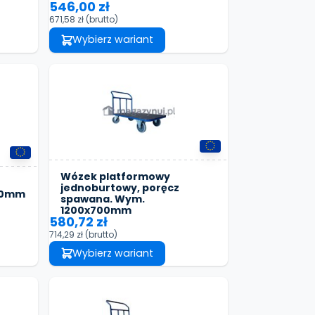
546,00 zł
671,58 zł
(brutto)
Wybierz wariant
Wózek platformowy
jednoburtowy, poręcz
00mm
spawana. Wym.
1200x700mm
580,72 zł
714,29 zł
(brutto)
Wybierz wariant