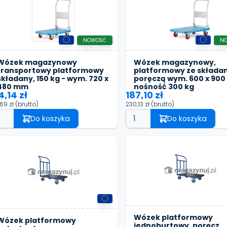
NOWOŚĆ
N
Wózek magazynowy
Wózek magazynowy,
transportowy platformowy
platformowy ze składa
składany, 150 kg - wym. 720 x
poręczą wym. 600 x 90
480 mm
nośność 300 kg
4,14 zł
187,10 zł
,69 zł
(brutto)
230,13 zł
(brutto)
Do koszyka
Do koszyka
Wózek platformowy
Wózek platformowy
jednoburtowy, poręcz