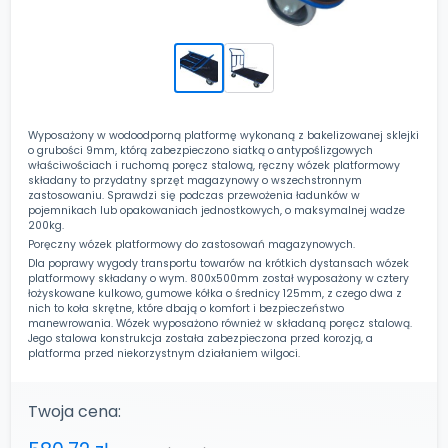
Wyposażony w wodoodporną platformę wykonaną z bakelizowanej sklejki
o grubości 9mm, którą zabezpieczono siatką o antypoślizgowych
właściwościach i ruchomą poręcz stalową, ręczny wózek platformowy
składany to przydatny sprzęt magazynowy o wszechstronnym
zastosowaniu. Sprawdzi się podczas przewożenia ładunków w
pojemnikach lub opakowaniach jednostkowych, o maksymalnej wadze
200kg.
Poręczny wózek platformowy do zastosowań magazynowych.
Dla poprawy wygody transportu towarów na krótkich dystansach wózek
platformowy składany o wym. 800x500mm został wyposażony w cztery
łożyskowane kulkowo, gumowe kółka o średnicy 125mm, z czego dwa z
nich to koła skrętne, które dbają o komfort i bezpieczeństwo
manewrowania. Wózek wyposażono również w składaną poręcz stalową.
Jego stalowa konstrukcja została zabezpieczona przed korozją, a
platforma przed niekorzystnym działaniem wilgoci.
Twoja cena: