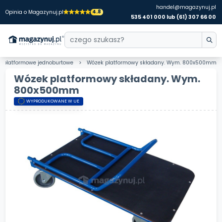
handel@magazynuj.pl
4.8
Opinia o Magazynuj.pl
535 401 000 lub (61) 307 66 00
i platformowe jednoburtowe
Wózek platformowy składany. Wym. 800x500mm
Wózek platformowy składany. Wym.
800x500mm
WYPRODUKOWANE W UE