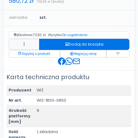
580,72 zł
714,29 zł
(brutto)
Jednostka:
szt.
Dostawa:
73,80 zł
Wysyłka:
Do uzgodnienia
Dodaj do koszyka
Zapytaj o produkt
Negocjuj cenę
Karta techniczna produktu
Producent
WIZ
Nr art.
WIZ-1BSS-0850
Grubość
9
platformy
[mm]
Ilość
1, składana
poręczy