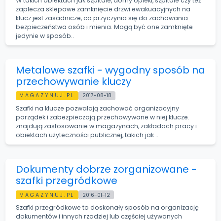
W takich obiektach jak szpitale, domy opieki, szpitale czy też
zaplecza sklepowe zamknięcie drzwi ewakuacyjnych na
klucz jest zasadnicze, co przyczynia się do zachowania
bezpieczeństwa osób i mienia. Mogą być one zamknięte
jedynie w sposób..
Metalowe szafki - wygodny sposób na
przechowywanie kluczy
MAGAZYNUJ.PL
2017-08-18
Szafki na klucze pozwalają zachować organizacyjny
porządek i zabezpieczają przechowywane w niej klucze.
znajdują zastosowanie w magazynach, zakładach pracy i
obiektach użyteczności publicznej, takich jak ..
Dokumenty dobrze zorganizowane -
szafki przegródkowe
MAGAZYNUJ.PL
2016-01-12
Szafki przegródkowe to doskonały sposób na organizację
dokumentów i innych rzadziej lub częściej używanych