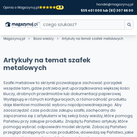
handel@magazynuj.pl
4.8
Opinia o Magazynuj.pl
535 401 000 lub (61) 307 66 00
Magazynuj.pl
Baza wiedzy
Artykuły na temat szafek metalowych
Artykuły na temat szafek
metalowych
Szafki metalowe to skrzynki pozwalające zachować porządek
wszędzie tam, gdzie potrzeba jest uporządkowania większej ilości
kluczy, drobnych przedmiotów lub dokumentacji papierowej.
Występują w różnych konfiguracjach, a różnorodność produktu
daje klientowi możliwość wyboru najodpowiedniejszego. Aby
zaoszczędzić czas podczas zakupu szafki, zachęcamy do
zapoznania się z artykułami w tej sekcji bazy wiedzy, które pomogą
Państwu przy zakupie produktu. Znajdą tu Państwo artykuły, które
pomogą wybrać odpowiedni model skrzynki. Zobaczą Państwo
przegląd dostępnych u nas produktów, dowiedzą się Państwo, jakie