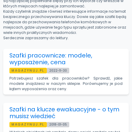
są najczęściej popełniane błędy przy ich wyborze czy wreszcie w
których miejscach najlepiej je zamontować.
Każdy czytelnik znajdzie również interesujące informacje na temat
bezpiecznego przechowywania kluczy. Dowie się jakie szafki będą
najlepsze do przechowywania telefonów komórkowych w
miejscach, gdzie używanie tego typu sprzętu jest zabronione oraz
wiele innych praktycznych wiadomości.
Serdecznie zapraszamy do lektury.
Szafki pracownicze: modele,
wyposażenie, cena
MAGAZYNUJ.PL
2022-11-30
Potrzebujesz szafek dla pracowników? Sprawdź, jakie
modele znajdziesz w naszym sklepie. Porównujemy je pod
kątem wyposażenia oraz ceny.
Szafki na klucze ewakuacyjne - o tym
musisz wiedzieć
MAGAZYNUJ.PL
2018-01-05