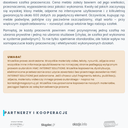
docelowa szafka pracownicza. Cena mebla zależy bowiem od jego wielkości,
przeznaczenia, wyposażenia oraz jakości wykonania. Kwoty od jakich zaczynają
się wysokiej klasy meble, odporne na intensywne użytkowanie i z kilkuletnią
gwarancją to około 600 złotych za pojedynczy element. Oczywiście, kupując np.
meble podwójne, potrójne czy poczwórne oszczędzamy, stąd warto – przy
większym zapotrzebowaniu – rozważyć zakup właśnie tego rodzaju szafek.
Pamiętaj, że każdy pracownik powinien mieć przynajmniej jedną szafkę na
ubrania prywatne i jedną na ubrania służbowe (chyba, że szafka jest wykonana
w systemie podwójnym). To nie tylko spełnienie standardów, ale także wpływ na
samopoczucie kadry pracowniczej i efektywność wykonywanych działań.
UWAGA!
Wszelkie prawa zastrzeżone. Wszystkie materiały video, teksty, rysunki, zdjęcia oraz
wszystkie inne informacje opublikowane na niniejszej stronie podlegają wylącznym
prawom autorskim HMC INTERNET SOLUTIONS. Wszelkie kopiowanie, dystrybucja,
elektroniczne przetwarzanie oraz użycie zawartości bez pisemnego zezwolenia HMC
INTERNET SOLUTIONS jest zabronione. Jeśli chcesz użyć fragmentu tekstu, publikacji,
zdjecia, materiatu video czy innego prawa autorskiego - napisz na
kontakt@magazynuj.pl. Wszeľkie nieuprawnione kopiowanie naszych materiałów,
pociągać będzie za sobą konsekwencje prawne.
PARTNERZY I KOOPERACJE