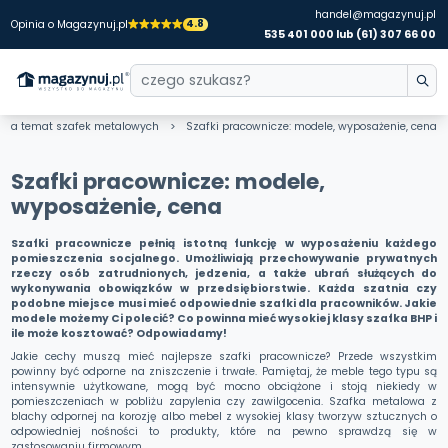
handel@magazynuj.pl
4.8
Opinia o Magazynuj.pl
535 401 000 lub (61) 307 66 00
y na temat szafek metalowych
Szafki pracownicze: modele, wyposażenie, cena
Szafki pracownicze: modele,
wyposażenie, cena
Szafki pracownicze pełnią istotną funkcję w wyposażeniu każdego
pomieszczenia socjalnego. Umożliwiają przechowywanie prywatnych
rzeczy osób zatrudnionych, jedzenia, a także ubrań służących do
wykonywania obowiązków w przedsiębiorstwie. Każda szatnia czy
podobne miejsce musi mieć odpowiednie szafki dla pracowników. Jakie
modele możemy Ci polecić? Co powinna mieć wysokiej klasy szafka BHP i
ile może kosztować? Odpowiadamy!
Jakie cechy muszą mieć najlepsze szafki pracownicze? Przede wszystkim
powinny być odporne na zniszczenie i trwałe. Pamiętaj, że meble tego typu są
intensywnie użytkowane, mogą być mocno obciążone i stoją niekiedy w
pomieszczeniach w pobliżu zapylenia czy zawilgocenia. Szafka metalowa z
blachy odpornej na korozję albo mebel z wysokiej klasy tworzyw sztucznych o
odpowiedniej nośności to produkty, które na pewno sprawdzą się w
zastosowaniu firmowym.