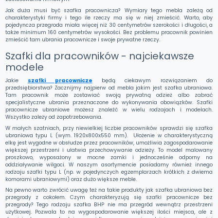
Jak duża musi być szafka pracownicza? Wymiary tego mebla zależą od
charakterystyki firmy i tego ile rzeczy ma się w niej zmieścić. Warto, aby
pojedyncza przegroda miała więcej niż 30 centymetrów szerokości i długości, a
także minimum 160 centymetrów wysokości. Bez problemu pracownik powinien
zmieścić tam ubrania pracownicze i swoje prywatne rzeczy.
Szafki dla pracowników - najciekawsze
modele
Jakie
szafki pracownicze
będą ciekawym rozwiązaniem do
przedsiębiorstwa? Zacznijmy najpierw od mebla jakim jest szafka ubraniowa.
Tam pracownik może zostawiać swoją prywatną odzież albo zabrać
specjalistyczne ubrania przeznaczone do wykonywania obowiązków. Szafki
pracownicze ubraniowe możesz znaleźć w wielu rodzajach i modelach.
Wszystko zależy od zapotrzebowania.
W małych szatniach, przy niewielkiej liczbie pracowników sprawdzi się szafka
ubraniowa typu L (wym. 1920x800x550 mm). Ułożenie w charakterystyczną
elkę jest wygodne w obsłudze przez pracowników, umożliwia zagospodarowanie
większej przestrzeni i ułatwia przechowywanie odzieży. To model malowany
proszkowo, wyposażony w mocne zamki i jednocześnie odporny na
oddziaływanie wilgoci. W naszym asortymencie posiadamy również innego
rodzaju szafki typu L (np. w pojedynczych egzemplarzach krótkich z dwiema
komorami ubraniowymi) oraz dużo większe meble.
Na pewno warto zwrócić uwagę też na takie produkty jak szafka ubraniowa bez
przegrody z cokołem. Czym charakteryzują się szafki pracownicze bez
przegrody? Tego rodzaju szafka BHP nie ma przegród wewnątrz przestrzeni
użytkowej. Pozwala to na wygospodarowanie większej ilości miejsca, ale z