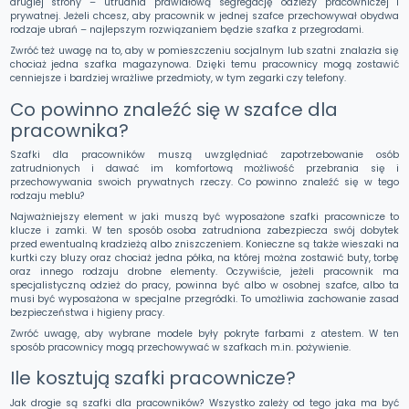
drugiej strony – utrudnia prawidłową segregację odzieży pracowniczej i
prywatnej. Jeżeli chcesz, aby pracownik w jednej szafce przechowywał obydwa
rodzaje ubrań – najlepszym rozwiązaniem będzie szafka z przegrodami.
Zwróć też uwagę na to, aby w pomieszczeniu socjalnym lub szatni znalazła się
chociaż jedna szafka magazynowa. Dzięki temu pracownicy mogą zostawić
cenniejsze i bardziej wrażliwe przedmioty, w tym zegarki czy telefony.
Co powinno znaleźć się w szafce dla
pracownika?
Szafki dla pracowników muszą uwzględniać zapotrzebowanie osób
zatrudnionych i dawać im komfortową możliwość przebrania się i
przechowywania swoich prywatnych rzeczy. Co powinno znaleźć się w tego
rodzaju meblu?
Najważniejszy element w jaki muszą być wyposażone szafki pracownicze to
klucze i zamki. W ten sposób osoba zatrudniona zabezpiecza swój dobytek
przed ewentualną kradzieżą albo zniszczeniem. Konieczne są także wieszaki na
kurtki czy bluzy oraz chociaż jedna półka, na której można zostawić buty, torbę
oraz innego rodzaju drobne elementy. Oczywiście, jeżeli pracownik ma
specjalistyczną odzież do pracy, powinna być albo w osobnej szafce, albo ta
musi być wyposażona w specjalne przegródki. To umożliwia zachowanie zasad
bezpieczeństwa i higieny pracy.
Zwróć uwagę, aby wybrane modele były pokryte farbami z atestem. W ten
sposób pracownicy mogą przechowywać w szafkach m.in. pożywienie.
Ile kosztują szafki pracownicze?
Jak drogie są szafki dla pracowników? Wszystko zależy od tego jaka ma być