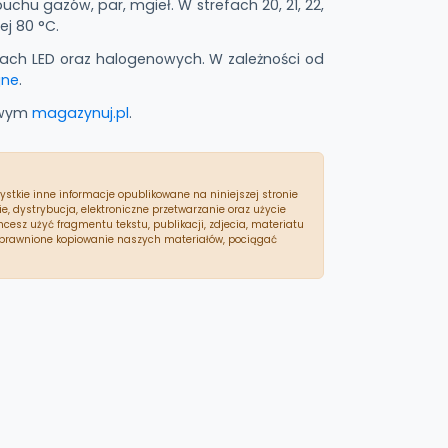
chu gazów, par, mgieł. W strefach 20, 21, 22,
j 80 °C.
jach LED oraz halogenowych. W zależności od
jne
.
towym
magazynuj.pl
.
zystkie inne informacje opublikowane na niniejszej stronie
dystrybucja, elektroniczne przetwarzanie oraz użycie
cesz użyć fragmentu tekstu, publikacji, zdjecia, materiatu
uprawnione kopiowanie naszych materiałów, pociągać