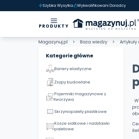
Szybka Wysyłka
Wykwalifikowani Doradcy
PRODUKTY
Magazynuj.pl
Baza wiedzy
Artykuły
Kategorie główne
D
Bariery elastyczne
p
Zsypy budowlane
Pojemniki magazynowe z
tworzywa
W 
pr
Skrzyniopalety plastikowe
ob
Kosze siatkowe i nadstawki
Ce
paletowe
św