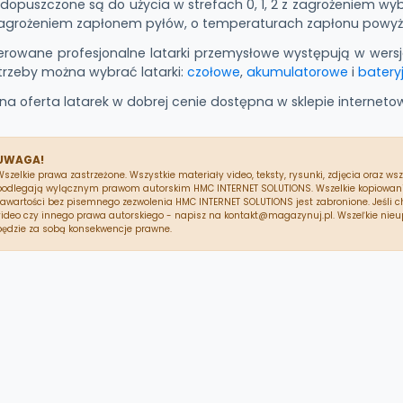
dopuszczone są do użycia w strefach 0, 1, 2 z zagrożeniem wybu
zagrożeniem zapłonem pyłów, o temperaturach zapłonu powyże
erowane profesjonalne latarki przemysłowe występują w wers
trzeby można wybrać latarki:
czołowe
,
akumulatorowe
i
batery
łna oferta latarek w dobrej cenie dostępna w sklepie interne
UWAGA!
Wszelkie prawa zastrzeżone. Wszystkie materiały video, teksty, rysunki, zdjęcia oraz ws
podlegają wylącznym prawom autorskim HMC INTERNET SOLUTIONS. Wszelkie kopiowanie, 
zawartości bez pisemnego zezwolenia HMC INTERNET SOLUTIONS jest zabronione. Jeśli ch
video czy innego prawa autorskiego - napisz na kontakt@magazynuj.pl. Wszeľkie nie
będzie za sobą konsekwencje prawne.