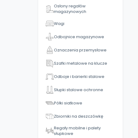
Osłony regałów
magazynowych
Wagi
Odbojnice magazynowe
Oznaczenia przemysłowe
Szafki metalowe na klucze
Odboje i barierki stalowe
Słupki stalowe ochronne
Półki siatkowe
Zbiorniki na deszczówkę
Regały mobilne i palety
słupkowe