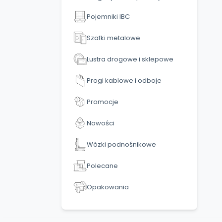
Pojemniki IBC
Szafki metalowe
Lustra drogowe i sklepowe
Progi kablowe i odboje
Promocje
Nowości
Wózki podnośnikowe
Polecane
Opakowania