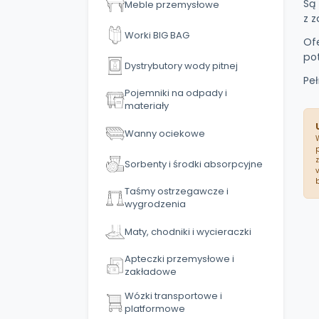
Są 
Meble przemysłowe
z 
Worki BIG BAG
Of
po
Dystrybutory wody pitnej
Pe
Pojemniki na odpady i
materiały
Wanny ociekowe
Sorbenty i środki absorpcyjne
Taśmy ostrzegawcze i
wygrodzenia
Maty, chodniki i wycieraczki
Apteczki przemysłowe i
zakładowe
Wózki transportowe i
platformowe