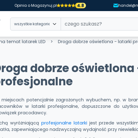
4.8
Opinia o Magazynuj.pl
handel@m
 na temat latarek LED
Droga dobrze oświetlona - latarki p
roga dobrze oświetlona -
rofesjonalne
miejscach potencjalnie zagrożonych wybuchem, np. w branż
acowników w latarki profesjonalne, dopuszczone do użytk
owiązek pracodawcy.
chą wyróżniającą
profesjonalne latarki
jest przede wszystki
iatła, zapewniającego nadzwyczajną wydajność przy niewielki