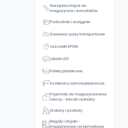
Narzędzia tnące do
magazynów i warsztatów
Podnośniki i wciągniki
Zawiesia i pasy transportowe
Uszczelki EPDM
Latarki LED
Palety plastikowe
Kontenery samowyładowcze
Pojemniki do magazynowania
cieczy - beczki i kanistry
Drabiny i podesty
Regały i stojaki -
magazynowe i przemysłowe