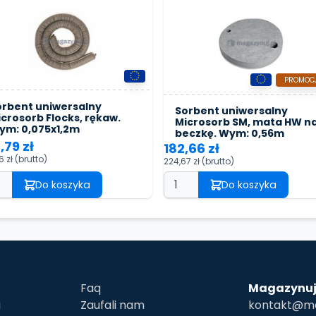
PROMOC
orbent uniwersalny
Sorbent uniwersalny
crosorb Flocks, rękaw.
Microsorb SM, mata HW n
ym: 0,075x1,2m
beczkę. Wym: 0,56m
,79 zł
182,66 zł
6 zł
(brutto)
224,67 zł
(brutto)
Do koszyka
Do koszyka
Faq
Magazynuj
u
Zaufali nam
kontakt@ma