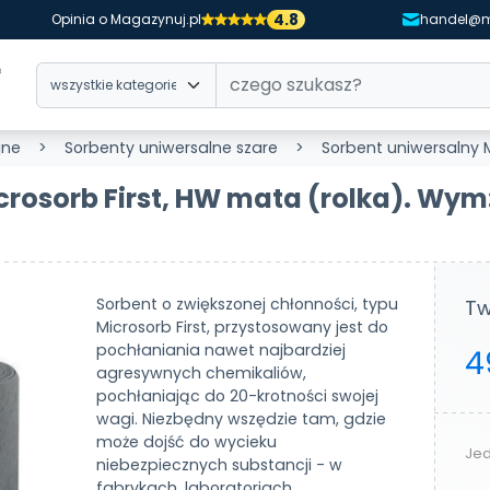
4.8
Opinia o Magazynuj.pl
handel@m
jne
Sorbenty uniwersalne szare
Sorbent uniwersalny Mi
crosorb First, HW mata (rolka). Wy
Sorbent o zwiększonej chłonności, typu
Tw
Microsorb First, przystosowany jest do
pochłaniania nawet najbardziej
4
agresywnych chemikaliów,
pochłaniając do 20-krotności swojej
wagi. Niezbędny wszędzie tam, gdzie
może dojść do wycieku
Jed
niebezpiecznych substancji - w
fabrykach, laboratoriach,