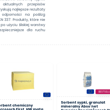
aktualnych przepisów
skują najlepsze rezultaty
odporności na poślizg
 337. Produkty, które nie
o użyciu śliskiej warstwy
pieczniejsze dla ruchu
BESTSELL
Sorbent sypki, granulat
orbent chemiczny
mineralny Abso'net
crosorb First, HW mata,