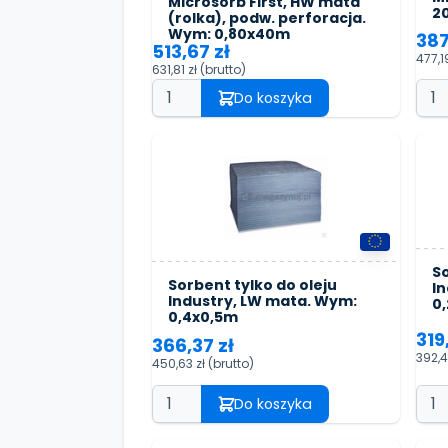
Microsorb First, HW mata
2
(rolka), podw. perforacja.
Wym: 0,80x40m
387
513,67 zł
477,1
631,81 zł
(brutto)
Do koszyka
So
Sorbent tylko do oleju
I
Industry, LW mata. Wym:
0
0,4x0,5m
319
366,37 zł
392,4
450,63 zł
(brutto)
Do koszyka