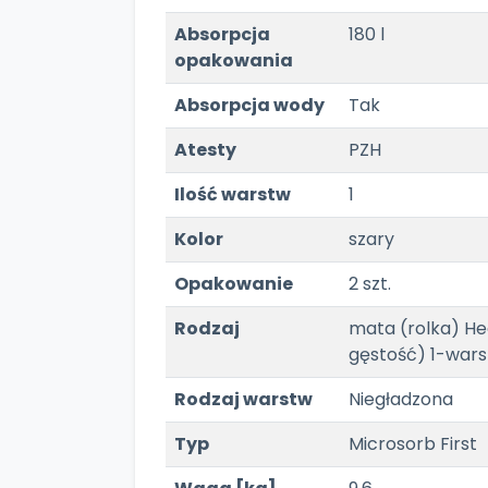
Absorpcja
180 l
opakowania
Absorpcja wody
Tak
Atesty
PZH
Ilość warstw
1
Kolor
szary
Opakowanie
2 szt.
Rodzaj
mata (rolka) H
gęstość) 1-war
Rodzaj warstw
Niegładzona
Typ
Microsorb First