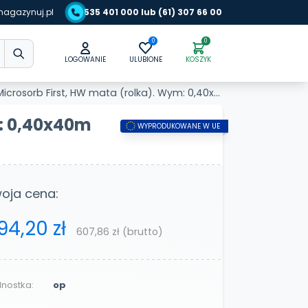
agazynuj.pl
535 401 000 lub (61) 307 66 00
0
0
LOGOWANIE
ULUBIONE
KOSZYK
crosorb First, HW mata (rolka). Wym: 0,40x40m
m: 0,40x40m
WYPRODUKOWANE W UE
oja cena:
94,20 zł
607,86 zł
(brutto)
nostka:
op