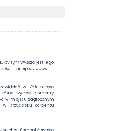
:
ukty tym wyższa jest jego
ności i mniej odpadów.
rzewidzieć w 75% miejsc
różne wycieki. Sorbenty
yć w miejscu zagrożonym
ć w przypadku sorbentu
erzchni. Sorbenty sypkie