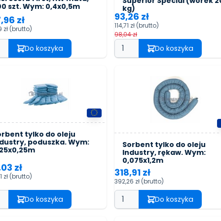
Superior Special (worek 2
00 szt. Wym: 0,4x0,5m
kg)
93,26 zł
,96 zł
114,71 zł
(brutto)
9 zł
(brutto)
98,04 zł
Do koszyka
Do koszyka
rbent tylko do oleju
ndustry, poduszka. Wym:
Sorbent tylko do oleju
,25x0,25m
Industry, rękaw. Wym:
0,075x1,2m
,03 zł
318,91 zł
1 zł
(brutto)
392,26 zł
(brutto)
Do koszyka
Do koszyka