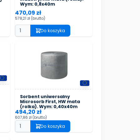
0
Wym: 0,8x40m
470,09 zł
578,21 zł
(brutto)
Do koszyka
Sorbent uniwersalny
Microsorb First, HW mata
(rolka). Wym: 0,40x40m
494,20 zł
607,86 zł
(brutto)
Do koszyka