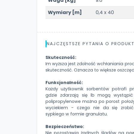
Waga [kg]
9.6
Wymiary [m]
0,4 x 40
NAJCZĘSTSZE PYTANIA O PRODUKT
Skuteczność:
Im wyższa jest zdolność wchłaniania prod
skuteczność. Oznacza to większe oszczęd
Funkcjonalność:
Każdy użytkownik sorbentów potrafi p
gdzie zdarzają się lb mogą wystąpić 
polipropylenowe można po porost położ
wyciekiem - czego nie da się zrobi
sypkiego w formie granulatu.
Bezpieczeństwo:
Nie pozostawia żadnych śladów na powi