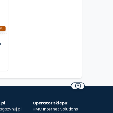
JA
a
.pl
Operator sklepu:
gazynuj.pl
HMC Internet Solutions