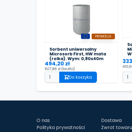
PROMOCJA
S
Mi
Sorbent uniwersalny
W
Microsorb First, HW mata
(rolka). Wym: 0,80x40m
333
494,20 zł
410,5
607,86 zł
(brutto)
Do koszyka
O nas
Dostawa
Polityka prywatności
Zwrot towar