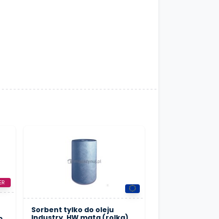
ER
Sorbent tylko do oleju
Industry, HW mata (rolka).