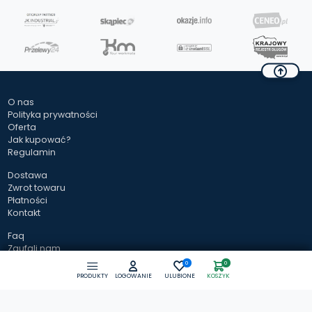
O nas
Polityka prywatności
Oferta
Jak kupować?
Regulamin
Dostawa
Zwrot towaru
Płatności
Kontakt
Faq
Zaufali nam
Baza wiedzy
0
0
PRODUKTY
LOGOWANIE
ULUBIONE
KOSZYK
Zapisz się do newslettera