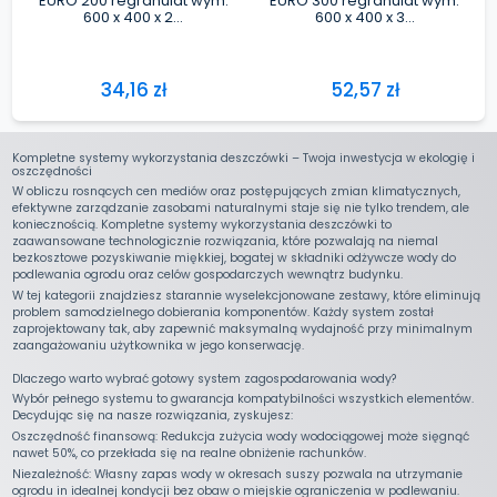
Kompletne systemy wykorzystania deszczówki – Twoja inwestycja w ekologię i
oszczędności
W obliczu rosnących cen mediów oraz postępujących zmian klimatycznych,
efektywne zarządzanie zasobami naturalnymi staje się nie tylko trendem, ale
koniecznością. Kompletne systemy wykorzystania deszczówki to
zaawansowane technologicznie rozwiązania, które pozwalają na niemal
bezkosztowe pozyskiwanie miękkiej, bogatej w składniki odżywcze wody do
podlewania ogrodu oraz celów gospodarczych wewnątrz budynku.
W tej kategorii znajdziesz starannie wyselekcjonowane zestawy, które eliminują
problem samodzielnego dobierania komponentów. Każdy system został
zaprojektowany tak, aby zapewnić maksymalną wydajność przy minimalnym
zaangażowaniu użytkownika w jego konserwację.
Dlaczego warto wybrać gotowy system zagospodarowania wody?
Wybór pełnego systemu to gwarancja kompatybilności wszystkich elementów.
Decydując się na nasze rozwiązania, zyskujesz:
Oszczędność finansową: Redukcja zużycia wody wodociągowej może sięgnąć
nawet 50%, co przekłada się na realne obniżenie rachunków.
Niezależność: Własny zapas wody w okresach suszy pozwala na utrzymanie
ogrodu in idealnej kondycji bez obaw o miejskie ograniczenia w podlewaniu.