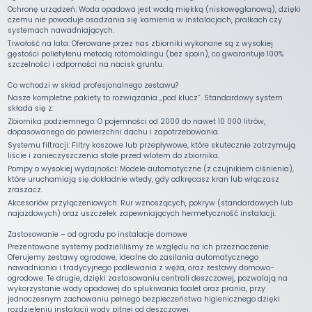
Ochronę urządzeń: Woda opadowa jest wodą miękką (niskowęglanową), dzięki
czemu nie powoduje osadzania się kamienia w instalacjach, pralkach czy
systemach nawadniających.
Trwałość na lata: Oferowane przez nas zbiorniki wykonane są z wysokiej
gęstości polietylenu metodą rotomoldingu (bez spoin), co gwarantuje 100%
szczelności i odporności na nacisk gruntu.
Co wchodzi w skład profesjonalnego zestawu?
Nasze kompletne pakiety to rozwiązania „pod klucz”. Standardowy system
składa się z:
Zbiornika podziemnego: O pojemności od 2000 do nawet 10 000 litrów,
dopasowanego do powierzchni dachu i zapotrzebowania.
Systemu filtracji: Filtry koszowe lub przepływowe, które skutecznie zatrzymują
liście i zanieczyszczenia stałe przed wlotem do zbiornika.
Pompy o wysokiej wydajności: Modele automatyczne (z czujnikiem ciśnienia),
które uruchamiają się dokładnie wtedy, gdy odkręcasz kran lub włączasz
zraszacz.
Akcesoriów przyłączeniowych: Rur wznoszących, pokryw (standardowych lub
najazdowych) oraz uszczelek zapewniających hermetyczność instalacji.
Zastosowanie – od ogrodu po instalacje domowe
Prezentowane systemy podzieliliśmy ze względu na ich przeznaczenie.
Oferujemy zestawy ogrodowe, idealne do zasilania automatycznego
nawadniania i tradycyjnego podlewania z węża, oraz zestawy domowo-
ogrodowe. Te drugie, dzięki zastosowaniu centrali deszczowej, pozwalają na
wykorzystanie wody opadowej do spłukiwania toalet oraz prania, przy
jednoczesnym zachowaniu pełnego bezpieczeństwa higienicznego dzięki
rozdzieleniu instalacji wody pitnej od deszczowej.