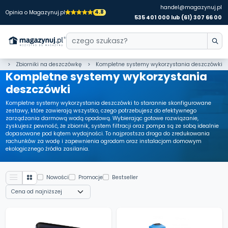
handel@magazynuj.pl
4.8
Opinia o Magazynuj.pl
535 401 000 lub (61) 307 66 00
l
Zbiorniki na deszczówkę
Kompletne systemy wykorzystania deszczówki
Kompletne systemy wykorzystania
deszczówki
Kompletne systemy wykorzystania deszczówki to starannie skonfigurowane
zestawy, które zawierają wszystko, czego potrzebujesz do efektywnego
zarządzania darmową wodą opadową. Wybierając gotowe rozwiązanie,
zyskujesz pewność, że zbiornik, system filtracji oraz pompa są ze sobą idealnie
dopasowane pod kątem wydajności. To najprostsza droga do zredukowania
rachunków za wodę i zapewnienia ogrodom oraz instalacjom domowym
ekologicznego źródła zasilania.
Nowości
Promocje
Bestseller