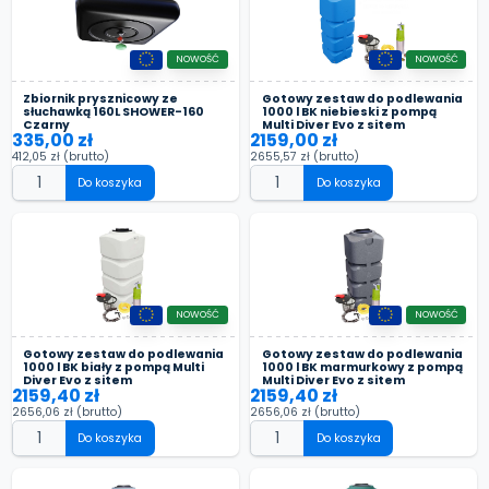
NOWOŚĆ
NOWOŚĆ
Zbiornik prysznicowy ze
Gotowy zestaw do podlewania
słuchawką 160L SHOWER-160
1000 l BK niebieski z pompą
Czarny
Multi Diver Evo z sitem
335,00 zł
2159,00 zł
412,05 zł
(brutto)
2655,57 zł
(brutto)
Do koszyka
Do koszyka
NOWOŚĆ
NOWOŚĆ
Gotowy zestaw do podlewania
Gotowy zestaw do podlewania
1000 l BK biały z pompą Multi
1000 l BK marmurkowy z pompą
Diver Evo z sitem
Multi Diver Evo z sitem
2159,40 zł
2159,40 zł
2656,06 zł
(brutto)
2656,06 zł
(brutto)
Do koszyka
Do koszyka