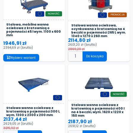
NOWOŚĆ
PROMOCJA
Stalowa, mobilna wanna
Stalowa wanna ociekowa,
ociekowa z kratownicą o
ocynkowana z kratownicą na 4
pojemności 45 l wym. 1100 x 600
beczki o pojemności 265 l, wym.
mm
1340 x 1270 x 260 mm
2114,80 zł
1946,91 zł
2601,20 zł
(brutto)
2394,69 zł
(brutto)
2869,20 zł
Do koszyka
Wybierz wariant
NOWOŚĆ
Stalowa wanna ociekowa z
Stalowa wanna ociekowa z
kratownicą o pojemności 400 l
kratownicą o pojemności 300 l,
na 4 beczki, wym. 1620 x 1220 x
wym. 1300 x 2300 x 200 mm
150 mm
2137,44 zł
2187,90 zł
2629,05 zł
(brutto)
2691,12 zł
(brutto)
3215,92 zł