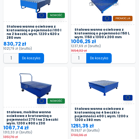
NOWOŚĆ
PROMOCJA
Stalowa wanna ociekowa z
Stalowa wanna ociekowa z
kratownicą o pojemności 100 l
kratownicą o pojemności 150 l,
na 2 beczki, wym. 1220 x 620 x
wym. 1150 x 1300 x 200 mm
280 mm
1006,25 zł
830,72 zł
1237,69 zł
(brutto)
1021,79 zł
(brutto)
1654,32 zł
Do koszyka
Do koszyka
NOWOŚĆ
Stalowa wanna ociekowa z
Stalowa, mobilna wanna
kratownicą na 4 beczki o
ociekowa z kratownicą o
pojemności 400 l, wym. 1200 x
pojemności 270 l na 2 beczki
1200 x 380 mm
wym. 1200 x 800 x 230
1251,35 zł
1067,74 zł
1539,17 zł
(brutto)
1313,33 zł
(brutto)
1790,96 zł
1351,76 zł