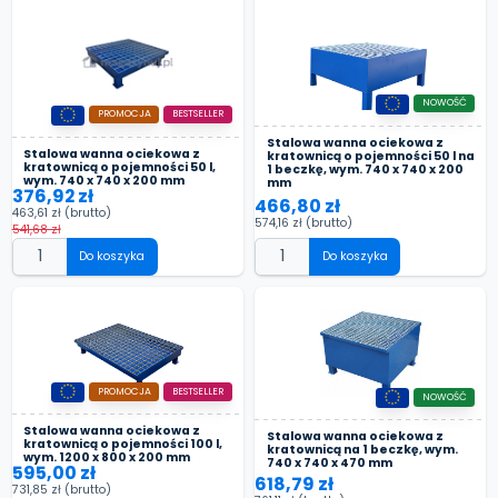
NOWOŚĆ
PROMOCJA
BESTSELLER
Stalowa wanna ociekowa z
Stalowa wanna ociekowa z
kratownicą o pojemności 50 l na
kratownicą o pojemności 50 l,
1 beczkę, wym. 740 x 740 x 200
wym. 740 x 740 x 200 mm
mm
376,92 zł
466,80 zł
463,61 zł
(brutto)
574,16 zł
(brutto)
541,68 zł
Do koszyka
Do koszyka
PROMOCJA
BESTSELLER
NOWOŚĆ
Stalowa wanna ociekowa z
Stalowa wanna ociekowa z
kratownicą o pojemności 100 l,
kratownicą na 1 beczkę, wym.
wym. 1200 x 800 x 200 mm
740 x 740 x 470 mm
595,00 zł
618,79 zł
731,85 zł
(brutto)