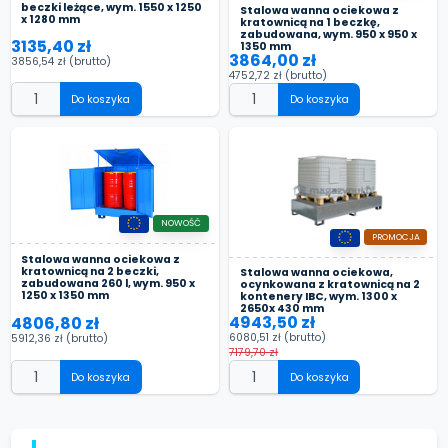
beczki leżące, wym. 1550 x 1250
Stalowa wanna ociekowa z
x 1280 mm
kratownicą na 1 beczkę,
zabudowana, wym. 950 x 950 x
3135,40 zł
1350 mm
3864,00 zł
3856,54 zł
(brutto)
4752,72 zł
(brutto)
Do koszyka
Do koszyka
NOWOŚĆ
PROMOCJA
Stalowa wanna ociekowa z
kratownicą na 2 beczki,
Stalowa wanna ociekowa,
zabudowana 260 l, wym. 950 x
ocynkowana z kratownicą na 2
1250 x 1350 mm
kontenery IBC, wym. 1300 x
2650x 430 mm
4943,50 zł
4806,80 zł
6080,51 zł
(brutto)
5912,36 zł
(brutto)
7179,70 zł
Do koszyka
Do koszyka