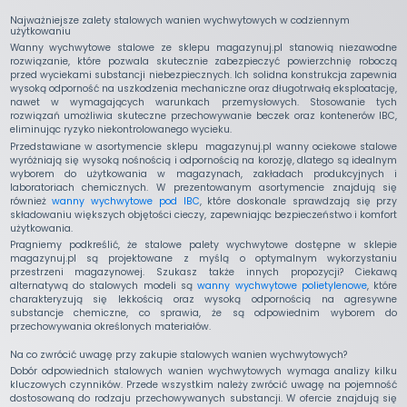
Najważniejsze zalety stalowych wanien wychwytowych w codziennym
użytkowaniu
Wanny wychwytowe stalowe ze sklepu magazynuj.pl stanowią niezawodne
rozwiązanie, które pozwala skutecznie zabezpieczyć powierzchnię roboczą
przed wyciekami substancji niebezpiecznych. Ich solidna konstrukcja zapewnia
wysoką odporność na uszkodzenia mechaniczne oraz długotrwałą eksploatację,
nawet w wymagających warunkach przemysłowych. Stosowanie tych
rozwiązań umożliwia skuteczne przechowywanie beczek oraz kontenerów IBC,
eliminując ryzyko niekontrolowanego wycieku.
Przedstawiane w asortymencie sklepu magazynuj.pl wanny ociekowe stalowe
wyróżniają się wysoką nośnością i odpornością na korozję, dlatego są idealnym
wyborem do użytkowania w magazynach, zakładach produkcyjnych i
laboratoriach chemicznych. W prezentowanym asortymencie znajdują się
również
wanny wychwytowe pod IBC
, które doskonale sprawdzają się przy
składowaniu większych objętości cieczy, zapewniając bezpieczeństwo i komfort
użytkowania.
Pragniemy podkreślić, że stalowe palety wychwytowe dostępne w sklepie
magazynuj.pl są projektowane z myślą o optymalnym wykorzystaniu
przestrzeni magazynowej. Szukasz także innych propozycji? Ciekawą
alternatywą do stalowych modeli są
wanny wychwytowe polietylenowe
, które
charakteryzują się lekkością oraz wysoką odpornością na agresywne
substancje chemiczne, co sprawia, że są odpowiednim wyborem do
przechowywania określonych materiałów.
Na co zwrócić uwagę przy zakupie stalowych wanien wychwytowych?
Dobór odpowiednich stalowych wanien wychwytowych wymaga analizy kilku
kluczowych czynników. Przede wszystkim należy zwrócić uwagę na pojemność
dostosowaną do rodzaju przechowywanych substancji. W ofercie znajdują się