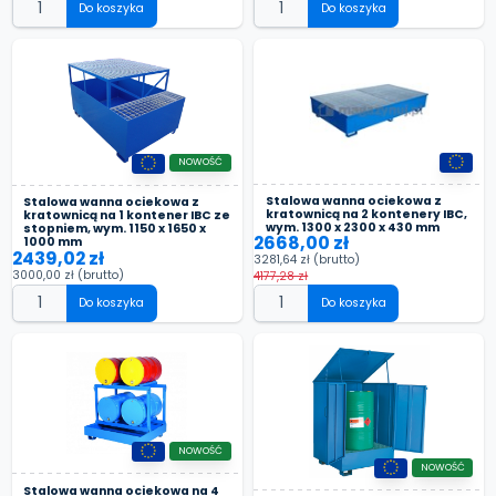
Do koszyka
Do koszyka
NOWOŚĆ
Stalowa wanna ociekowa z
Stalowa wanna ociekowa z
kratownicą na 2 kontenery IBC,
kratownicą na 1 kontener IBC ze
wym. 1300 x 2300 x 430 mm
stopniem, wym. 1150 x 1650 x
2668,00 zł
1000 mm
2439,02 zł
3281,64 zł
(brutto)
3000,00 zł
(brutto)
4177,28 zł
Do koszyka
Do koszyka
NOWOŚĆ
NOWOŚĆ
Stalowa wanna ociekowa na 4