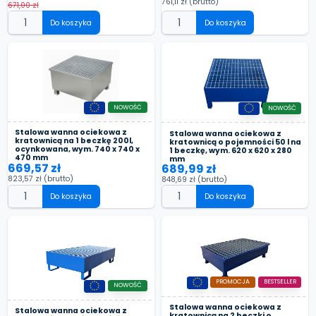
761,11 zł
(brutto)
671,00 zł
Do koszyka
Do koszyka
NOWOŚĆ
NOWOŚĆ
Stalowa wanna ociekowa z
Stalowa wanna ociekowa z
kratownicą na 1 beczkę 200l,
kratownicą o pojemności 50 l na
ocynkowana, wym. 740 x 740 x
1 beczkę, wym. 620 x 620 x 280
470 mm
mm
669,57 zł
689,99 zł
823,57 zł
(brutto)
848,69 zł
(brutto)
Do koszyka
Do koszyka
PROMOCJA
BESTSELLER
NOWOŚĆ
Stalowa wanna ociekowa z
Stalowa wanna ociekowa z
kratownicą na 2 beczki o