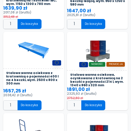
kratownicą na 1 kontener IBC,
beczkę leżącą, wym. 950 x 1250 x
wym. 1150 x 1300 x 780 mm
580 mm
1639,90 zł
1647,00 zł
2017,08 zł
(brutto)
2025,81 zł
(brutto)
3152,48 zł
Do koszyka
Do koszyka
NOWOŚĆ
PROMOCJA
Stalowa wanna ociekowa z
Stalowa wanna ociekowa,
kratownicą o pojemności 400 l
ocynkowana z kratownicą na 2
na 4 beczki, wym. 2500 x 800 x
beczki o pojemności 214 l, wym.
300 mm
1340 x 860 x 320 mm
1891,00 zł
1657,25 zł
2325,93 zł
(brutto)
2038,42 zł
(brutto)
2752,80 zł
Do koszyka
Do koszyka