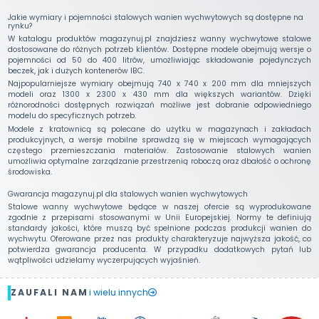
Jakie wymiary i pojemności stalowych wanien wychwytowych są dostępne na
rynku?
W katalogu produktów magazynuj.pl znajdziesz wanny wychwytowe stalowe
dostosowane do różnych potrzeb klientów. Dostępne modele obejmują wersje o
pojemności od 50 do 400 litrów, umożliwiając składowanie pojedynczych
beczek, jak i dużych kontenerów IBC.
Najpopularniejsze wymiary obejmują 740 x 740 x 200 mm dla mniejszych
modeli oraz 1300 x 2300 x 430 mm dla większych wariantów. Dzięki
różnorodności dostępnych rozwiązań możliwe jest dobranie odpowiedniego
modelu do specyficznych potrzeb.
Modele z kratownicą są polecane do użytku w magazynach i zakładach
produkcyjnych, a wersje mobilne sprawdzą się w miejscach wymagających
częstego przemieszczania materiałów. Zastosowanie stalowych wanien
umożliwia optymalne zarządzanie przestrzenią roboczą oraz dbałość o ochronę
środowiska.
Gwarancja magazynuj.pl dla stalowych wanien wychwytowych
Stalowe wanny wychwytowe będące w naszej ofercie są wyprodukowane
zgodnie z przepisami stosowanymi w Unii Europejskiej. Normy te definiują
standardy jakości, które muszą być spełnione podczas produkcji wanien do
wychwytu. Oferowane przez nas produkty charakteryzuje najwyższa jakość, co
potwierdza gwarancja producenta. W przypadku dodatkowych pytań lub
wątpliwości udzielamy wyczerpujących wyjaśnień.
ZAUFALI NAM
i wielu innych