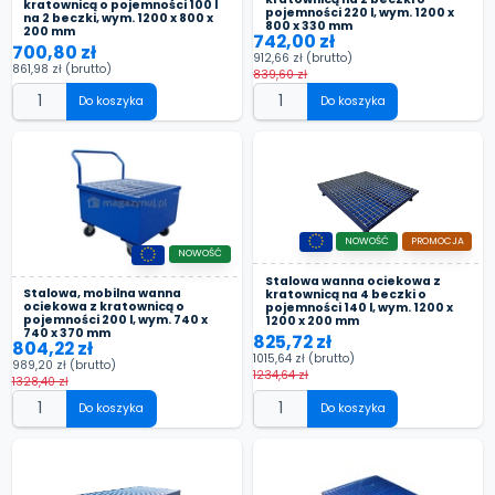
kratownicą o pojemności 100 l
pojemności 220 l, wym. 1200 x
na 2 beczki, wym. 1200 x 800 x
800 x 330 mm
200 mm
742,00 zł
700,80 zł
912,66 zł
(brutto)
861,98 zł
(brutto)
839,60 zł
Do koszyka
Do koszyka
NOWOŚĆ
PROMOCJA
NOWOŚĆ
Stalowa wanna ociekowa z
Stalowa, mobilna wanna
kratownicą na 4 beczki o
ociekowa z kratownicą o
pojemności 140 l, wym. 1200 x
pojemności 200 l, wym. 740 x
1200 x 200 mm
740 x 370 mm
825,72 zł
804,22 zł
1015,64 zł
(brutto)
989,20 zł
(brutto)
1234,64 zł
1328,40 zł
Do koszyka
Do koszyka