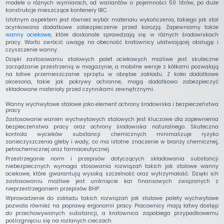
modele o różnych wymiarach, od wariantów o pojemności 50 litrów, po duże
konstrukcje mieszczące kontenery IBC.
Istotnym aspektem jest również wybór materiału wykończenia, takiego jak stal
ocynkowana dodatkowe zabezpieczenie przed korozją. Zapewniamy także
wanny ociekowe
, które doskonale sprawdzają się w różnych środowiskach
pracy. Warto zwrócić uwagę na obecność kratownicy ułatwiającej obsługę i
czyszczenie wanny.
Dzięki zastosowaniu stalowych palet ociekowych możliwe jest skuteczne
zarządzanie przestrzenią w magazynie, a mobilne wersje z kółkami pozwalają
na łatwe przemieszczanie sprzętu w obrębie zakładu. Z kolei dodatkowe
akcesoria, takie jak pokrywy ochronne, mogą dodatkowo zabezpieczyć
składowane materiały przed czynnikami zewnętrznymi.
Wanny wychwytowe stalowe jako element ochrony środowiska i bezpieczeństwa
pracy
Zastosowanie wanien wychwytowych stalowych jest kluczowe dla zapewnienia
bezpieczeństwa pracy oraz ochrony środowiska naturalnego. Skuteczna
kontrola wycieków substancji chemicznych minimalizuje ryzyko
zanieczyszczenia gleby i wody, co ma istotne znaczenie w branży chemicznej,
petrochemicznej oraz farmaceutycznej.
Przestrzeganie norm i przepisów dotyczących składowania substancji
niebezpiecznych wymaga stosowania rozwiązań takich jak stalowe wanny
ociekowe, które gwarantują wysoką szczelność oraz wytrzymałość. Dzięki ich
zastosowaniu możliwe jest uniknięcie kar finansowych związanych z
nieprzestrzeganiem przepisów BHP.
Wprowadzenie do zakładu takich rozwiązań jak stalowe palety wychwytowe
pozwala również na poprawę ergonomii pracy. Pracownicy mają łatwy dostęp
do przechowywanych substancji, a kratownica zapobiega przypadkowemu
poślizgnięciu się na rozlanych cieczach.