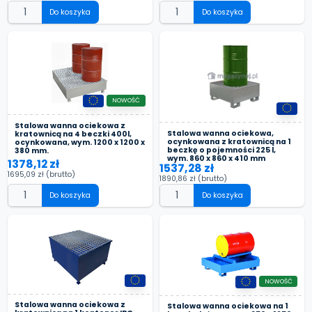
Do koszyka
Do koszyka
NOWOŚĆ
Stalowa wanna ociekowa z
Stalowa wanna ociekowa,
kratownicą na 4 beczki 400l,
ocynkowana z kratownicą na 1
ocynkowana, wym. 1200 x 1200 x
beczkę o pojemności 225 l,
380 mm.
wym. 860 x 860 x 410 mm
1378,12 zł
1537,28 zł
1695,09 zł
(brutto)
1890,86 zł
(brutto)
Do koszyka
Do koszyka
NOWOŚĆ
Stalowa wanna ociekowa z
Stalowa wanna ociekowa na 1