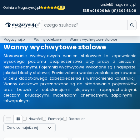
handel@magazynuj.pl
4.8
Opinia o Magazynuj.pl
535 401 000 lub (61) 307 66 00
Magazynuj.pl
Wanny ociekowe
Wanny wychwytowe stalowe
Wanny wychwytowe stalowe
Stosowanie wychwytowych wanien stalowych to zapewnienie
wysokiego poziomu bezpieczeństwa przy pracy z cieczami
niebezpiecznymi. Pojemniki wychwytowe wykonane są z najlepszej
jakości blachy stalowej. Powierzchnia wanien została ocynkowana
w celu dodatkowego zabezpieczenia i wzmocnienia konstrukcji.
Wanny ociekowe przeznaczone są do składowania pojemników
oraz beczek z substancjami olejowymi, ropopochodnymi,
cieczami brudzącymi, materiałami chemicznymi, zapalnymi i
łatwopalnymi.
Nowości
Promocje
Bestseller