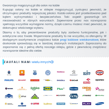
Gwarancja magazynuj.pl dla osłon na kable
Kupując osłony na kable w sklepie magazynuj.pl, zyskujesz pewność, że
otrzymujesz produkty najwyższej jakości. Każda osłona jest przetestowana pod
kątem wytrzymałości i bezpieczeństwa. Taki aspekt gwarantuje ich
niezawodność w różnych warunkach. Zapewniane przez nas rozwiązania
spełniają wszystkie wymagane normy, dzięki czemu możesz mieć pewność, że
dokonujesz właściwego wyboru.
Dbamy o to, aby prezentowane produkty były zarówno funkcjonalne, jak i
estetyczne oraz trwałe. Wspomniane produkty to nie wszystko, co oferujemy. W
dostępnym asortymencie znajdziesz także
progi kablowe wielokanałowe
, które
doskonale sprawdzają się w bardziej złożonych instalacjach. Zapraszamy do
zapoznania się z pełną ofertą naszego sklepu, gdzie z pewnością znajdziesz
rozwiązanie idealne dla siebie.
ZAUFALI NAM
i wielu innych