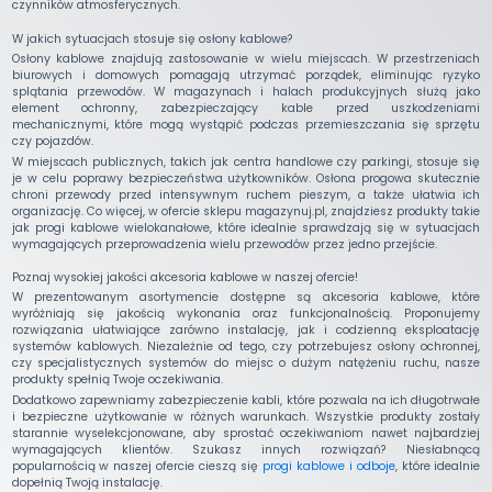
czynników atmosferycznych.
W jakich sytuacjach stosuje się osłony kablowe?
Osłony kablowe znajdują zastosowanie w wielu miejscach. W przestrzeniach
biurowych i domowych pomagają utrzymać porządek, eliminując ryzyko
splątania przewodów. W magazynach i halach produkcyjnych służą jako
element ochronny, zabezpieczający kable przed uszkodzeniami
mechanicznymi, które mogą wystąpić podczas przemieszczania się sprzętu
czy pojazdów.
W miejscach publicznych, takich jak centra handlowe czy parkingi, stosuje się
je w celu poprawy bezpieczeństwa użytkowników. Osłona progowa skutecznie
chroni przewody przed intensywnym ruchem pieszym, a także ułatwia ich
organizację. Co więcej, w ofercie sklepu magazynuj.pl, znajdziesz produkty takie
jak progi kablowe wielokanałowe, które idealnie sprawdzają się w sytuacjach
wymagających przeprowadzenia wielu przewodów przez jedno przejście.
Poznaj wysokiej jakości akcesoria kablowe w naszej ofercie!
W prezentowanym asortymencie dostępne są akcesoria kablowe, które
wyróżniają się jakością wykonania oraz funkcjonalnością. Proponujemy
rozwiązania ułatwiające zarówno instalację, jak i codzienną eksploatację
systemów kablowych. Niezależnie od tego, czy potrzebujesz osłony ochronnej,
czy specjalistycznych systemów do miejsc o dużym natężeniu ruchu, nasze
produkty spełnią Twoje oczekiwania.
Dodatkowo zapewniamy zabezpieczenie kabli, które pozwala na ich długotrwałe
i bezpieczne użytkowanie w różnych warunkach. Wszystkie produkty zostały
starannie wyselekcjonowane, aby sprostać oczekiwaniom nawet najbardziej
wymagających klientów. Szukasz innych rozwiązań? Niesłabnącą
popularnością w naszej ofercie cieszą się
progi kablowe i odboje
, które idealnie
dopełnią Twoją instalację.