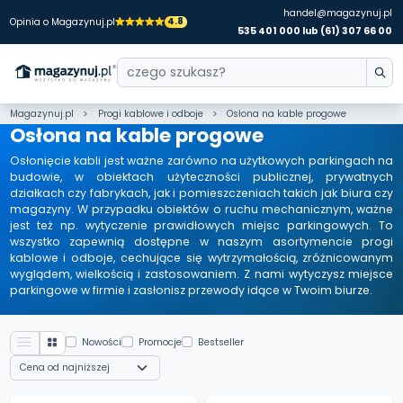
handel@magazynuj.pl
4.8
Opinia o Magazynuj.pl
535 401 000 lub (61) 307 66 00
Magazynuj.pl
Progi kablowe i odboje
Osłona na kable progowe
Osłona na kable progowe
Osłonięcie kabli jest ważne zarówno na użytkowych parkingach na
budowie, w obiektach użyteczności publicznej, prywatnych
działkach czy fabrykach, jak i pomieszczeniach takich jak biura czy
magazyny. W przypadku obiektów o ruchu mechanicznym, ważne
jest też np. wytyczenie prawidłowych miejsc parkingowych. To
wszystko zapewnią dostępne w naszym asortymencie progi
kablowe i odboje, cechujące się wytrzymałością, zróżnicowanym
wyglądem, wielkością i zastosowaniem. Z nami wytyczysz miejsce
parkingowe w firmie i zasłonisz przewody idące w Twoim biurze.
Nowości
Promocje
Bestseller