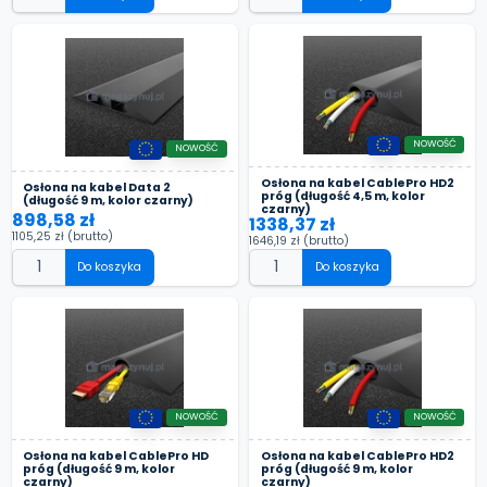
NOWOŚĆ
NOWOŚĆ
Osłona na kabel CablePro HD2
Osłona na kabel Data 2
próg (długość 4,5 m, kolor
(długość 9 m, kolor czarny)
czarny)
898,58 zł
1338,37 zł
1105,25 zł
(brutto)
1646,19 zł
(brutto)
Do koszyka
Do koszyka
NOWOŚĆ
NOWOŚĆ
Osłona na kabel CablePro HD
Osłona na kabel CablePro HD2
próg (długość 9 m, kolor
próg (długość 9 m, kolor
czarny)
czarny)