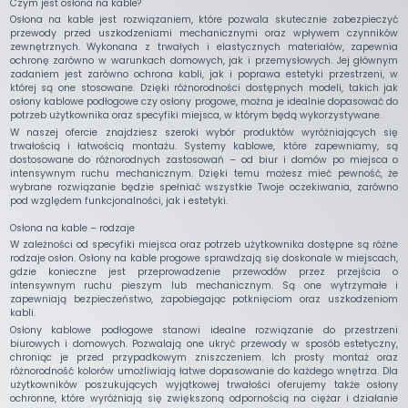
Czym jest osłona na kable?
Osłona na kable jest rozwiązaniem, które pozwala skutecznie zabezpieczyć
przewody przed uszkodzeniami mechanicznymi oraz wpływem czynników
zewnętrznych. Wykonana z trwałych i elastycznych materiałów, zapewnia
ochronę zarówno w warunkach domowych, jak i przemysłowych. Jej głównym
zadaniem jest zarówno ochrona kabli, jak i poprawa estetyki przestrzeni, w
której są one stosowane. Dzięki różnorodności dostępnych modeli, takich jak
osłony kablowe podłogowe czy osłony progowe, można je idealnie dopasować do
potrzeb użytkownika oraz specyfiki miejsca, w którym będą wykorzystywane.
W naszej ofercie znajdziesz szeroki wybór produktów wyróżniających się
trwałością i łatwością montażu. Systemy kablowe, które zapewniamy, są
dostosowane do różnorodnych zastosowań – od biur i domów po miejsca o
intensywnym ruchu mechanicznym. Dzięki temu możesz mieć pewność, że
wybrane rozwiązanie będzie spełniać wszystkie Twoje oczekiwania, zarówno
pod względem funkcjonalności, jak i estetyki.
Osłona na kable – rodzaje
W zależności od specyfiki miejsca oraz potrzeb użytkownika dostępne są różne
rodzaje osłon. Osłony na kable progowe sprawdzają się doskonale w miejscach,
gdzie konieczne jest przeprowadzenie przewodów przez przejścia o
intensywnym ruchu pieszym lub mechanicznym. Są one wytrzymałe i
zapewniają bezpieczeństwo, zapobiegając potknięciom oraz uszkodzeniom
kabli.
Osłony kablowe podłogowe stanowi idealne rozwiązanie do przestrzeni
biurowych i domowych. Pozwalają one ukryć przewody w sposób estetyczny,
chroniąc je przed przypadkowym zniszczeniem. Ich prosty montaż oraz
różnorodność kolorów umożliwiają łatwe dopasowanie do każdego wnętrza. Dla
użytkowników poszukujących wyjątkowej trwałości oferujemy także osłony
ochronne, które wyróżniają się zwiększoną odpornością na ciężar i działanie