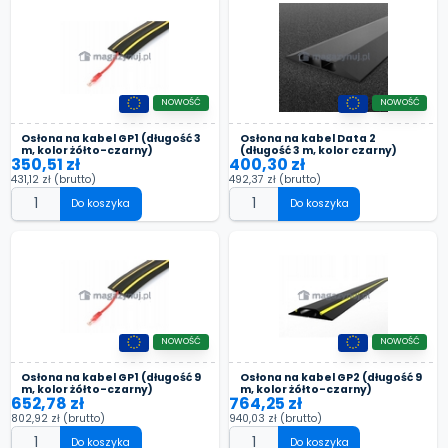
NOWOŚĆ
NOWOŚĆ
Osłona na kabel GP1 (długość 3
Osłona na kabel Data 2
m, kolor żółto-czarny)
(długość 3 m, kolor czarny)
350,51 zł
400,30 zł
431,12 zł
(brutto)
492,37 zł
(brutto)
Do koszyka
Do koszyka
NOWOŚĆ
NOWOŚĆ
Osłona na kabel GP1 (długość 9
Osłona na kabel GP2 (długość 9
m, kolor żółto-czarny)
m, kolor żółto-czarny)
652,78 zł
764,25 zł
802,92 zł
(brutto)
940,03 zł
(brutto)
Do koszyka
Do koszyka