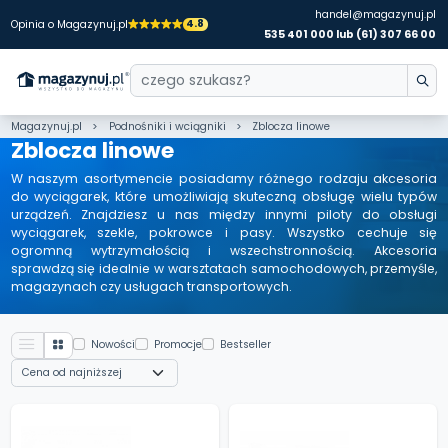
handel@magazynuj.pl
4.8
Opinia o Magazynuj.pl
535 401 000 lub (61) 307 66 00
Magazynuj.pl
Podnośniki i wciągniki
Zblocza linowe
Zblocza linowe
W naszym asortymencie posiadamy różnego rodzaju akcesoria
do wyciągarek, które umożliwiają skuteczną obsługę wielu typów
urządzeń. Znajdziesz u nas między innymi piloty do obsługi
wyciągarek, szekle, pokrowce i pasy. Wszystko cechuje się
ogromną wytrzymałością i wszechstronnością. Akcesoria
sprawdzą się idealnie w warsztatach samochodowych, przemyśle,
magazynach czy usługach transportowych.
Nowości
Promocje
Bestseller