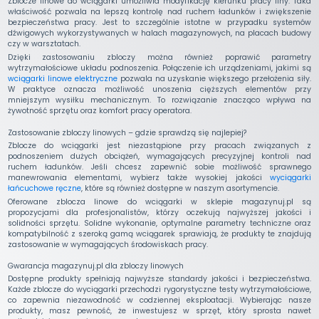
Zblocze linowe do wciągarki umożliwia modyfikację kierunku pracy liny. Taka
właściwość pozwala na lepszą kontrolę nad ruchem ładunków i zwiększenie
bezpieczeństwa pracy. Jest to szczególnie istotne w przypadku systemów
dźwigowych wykorzystywanych w halach magazynowych, na placach budowy
czy w warsztatach.
Dzięki zastosowaniu zbloczy można również poprawić parametry
wytrzymałościowe układu podnoszenia. Połączenie ich urządzeniami, jakimi są
wciągarki linowe elektryczne
pozwala na uzyskanie większego przełożenia siły.
W praktyce oznacza możliwość unoszenia cięższych elementów przy
mniejszym wysiłku mechanicznym. To rozwiązanie znacząco wpływa na
żywotność sprzętu oraz komfort pracy operatora.
Zastosowanie zbloczy linowych – gdzie sprawdzą się najlepiej?
Zblocze do wciągarki jest niezastąpione przy pracach związanych z
podnoszeniem dużych obciążeń, wymagających precyzyjnej kontroli nad
ruchem ładunków. Jeśli chcesz zapewnić sobie możliwość sprawnego
manewrowania elementami, wybierz także wysokiej jakości
wyciągarki
łańcuchowe ręczne
, które są również dostępne w naszym asortymencie.
Oferowane zblocza linowe do wciągarki w sklepie magazynuj.pl są
propozycjami dla profesjonalistów, którzy oczekują najwyższej jakości i
solidności sprzętu. Solidne wykonanie, optymalne parametry techniczne oraz
kompatybilność z szeroką gamą wciągarek sprawiają, że produkty te znajdują
zastosowanie w wymagających środowiskach pracy.
Gwarancja magazynuj.pl dla zbloczy linowych
Dostępne produkty spełniają najwyższe standardy jakości i bezpieczeństwa.
Każde zblocze do wyciągarki przechodzi rygorystyczne testy wytrzymałościowe,
co zapewnia niezawodność w codziennej eksploatacji. Wybierając nasze
produkty, masz pewność, że inwestujesz w sprzęt, który sprosta nawet