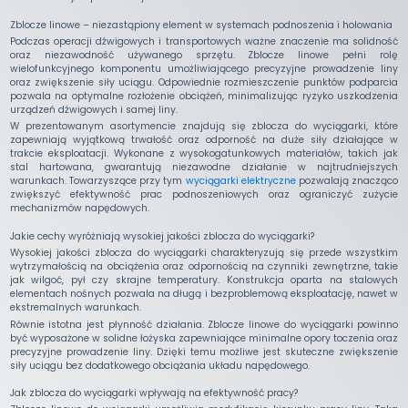
Zblocze linowe – niezastąpiony element w systemach podnoszenia i holowania
Podczas operacji dźwigowych i transportowych ważne znaczenie ma solidność
oraz niezawodność używanego sprzętu. Zblocze linowe pełni rolę
wielofunkcyjnego komponentu umożliwiającego precyzyjne prowadzenie liny
oraz zwiększenie siły uciągu. Odpowiednie rozmieszczenie punktów podparcia
pozwala na optymalne rozłożenie obciążeń, minimalizując ryzyko uszkodzenia
urządzeń dźwigowych i samej liny.
W prezentowanym asortymencie znajdują się zblocza do wyciągarki, które
zapewniają wyjątkową trwałość oraz odporność na duże siły działające w
trakcie eksploatacji. Wykonane z wysokogatunkowych materiałów, takich jak
stal hartowana, gwarantują niezawodne działanie w najtrudniejszych
warunkach. Towarzyszące przy tym
wyciągarki elektryczne
pozwalają znacząco
zwiększyć efektywność prac podnoszeniowych oraz ograniczyć zużycie
mechanizmów napędowych.
Jakie cechy wyróżniają wysokiej jakości zblocza do wyciągarki?
Wysokiej jakości zblocza do wyciągarki charakteryzują się przede wszystkim
wytrzymałością na obciążenia oraz odpornością na czynniki zewnętrzne, takie
jak wilgoć, pył czy skrajne temperatury. Konstrukcja oparta na stalowych
elementach nośnych pozwala na długą i bezproblemową eksploatację, nawet w
ekstremalnych warunkach.
Równie istotna jest płynność działania. Zblocze linowe do wyciągarki powinno
być wyposażone w solidne łożyska zapewniające minimalne opory toczenia oraz
precyzyjne prowadzenie liny. Dzięki temu możliwe jest skuteczne zwiększenie
siły uciągu bez dodatkowego obciążania układu napędowego.
Jak zblocza do wyciągarki wpływają na efektywność pracy?