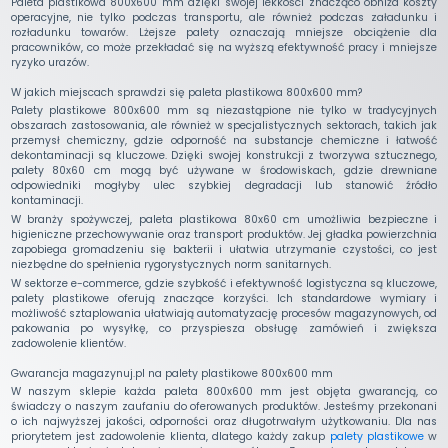
Paleta plastikowa 800x600 mm dzięki swojej lekkości znacząco obniża koszty
operacyjne, nie tylko podczas transportu, ale również podczas załadunku i
rozładunku towarów. Lżejsze palety oznaczają mniejsze obciążenie dla
pracowników, co może przekładać się na wyższą efektywność pracy i mniejsze
ryzyko urazów.
W jakich miejscach sprawdzi się paleta plastikowa 800x600 mm?
Palety plastikowe 800x600 mm są niezastąpione nie tylko w tradycyjnych
obszarach zastosowania, ale również w specjalistycznych sektorach, takich jak
przemysł chemiczny, gdzie odporność na substancje chemiczne i łatwość
dekontaminacji są kluczowe. Dzięki swojej konstrukcji z tworzywa sztucznego,
palety 80x60 cm mogą być używane w środowiskach, gdzie drewniane
odpowiedniki mogłyby ulec szybkiej degradacji lub stanowić źródło
kontaminacji.
W branży spożywczej, paleta plastikowa 80x60 cm umożliwia bezpieczne i
higieniczne przechowywanie oraz transport produktów. Jej gładka powierzchnia
zapobiega gromadzeniu się bakterii i ułatwia utrzymanie czystości, co jest
niezbędne do spełnienia rygorystycznych norm sanitarnych.
W sektorze e-commerce, gdzie szybkość i efektywność logistyczna są kluczowe,
palety plastikowe oferują znaczące korzyści. Ich standardowe wymiary i
możliwość sztaplowania ułatwiają automatyzację procesów magazynowych, od
pakowania po wysyłkę, co przyspiesza obsługę zamówień i zwiększa
zadowolenie klientów.
Gwarancja magazynuj.pl na palety plastikowe 800x600 mm
W naszym sklepie każda paleta 800x600 mm jest objęta gwarancją, co
świadczy o naszym zaufaniu do oferowanych produktów. Jesteśmy przekonani
o ich najwyższej jakości, odporności oraz długotrwałym użytkowaniu. Dla nas
priorytetem jest zadowolenie klienta, dlatego każdy zakup
palety plastikowe
w