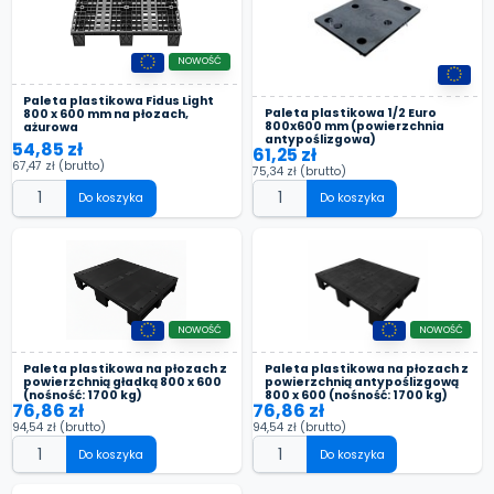
NOWOŚĆ
Paleta plastikowa Fidus Light
Paleta plastikowa 1/2 Euro
800 x 600 mm na płozach,
800x600 mm (powierzchnia
ażurowa
antypoślizgowa)
54,85 zł
61,25 zł
67,47 zł
(brutto)
75,34 zł
(brutto)
Do koszyka
Do koszyka
NOWOŚĆ
NOWOŚĆ
Paleta plastikowa na płozach z
Paleta plastikowa na płozach z
powierzchnią antypoślizgową
powierzchnią gładką 800 x 600
800 x 600 (nośność: 1700 kg)
(nośność: 1700 kg)
76,86 zł
76,86 zł
94,54 zł
(brutto)
94,54 zł
(brutto)
Do koszyka
Do koszyka