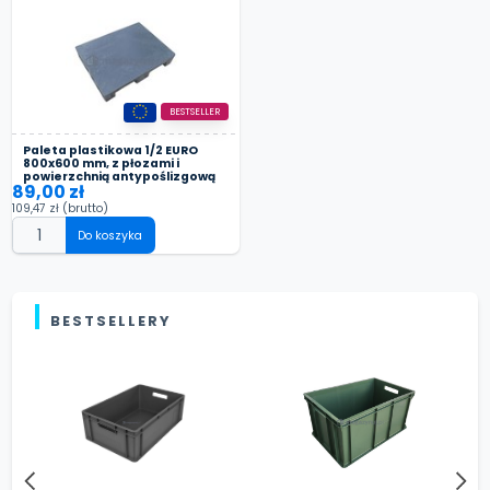
BESTSELLER
Paleta plastikowa 1/2 EURO
800x600 mm, z płozami i
powierzchnią antypoślizgową
89,00 zł
109,47 zł
(brutto)
Do koszyka