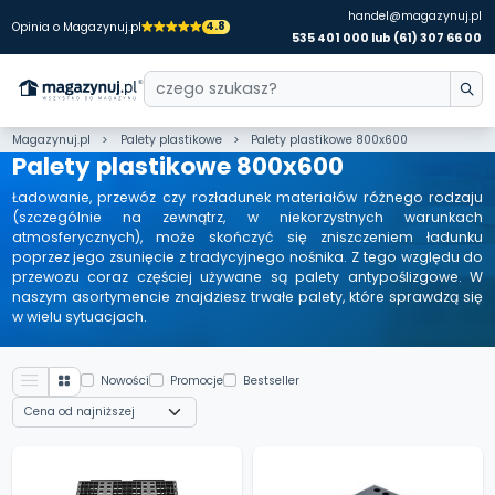
handel@magazynuj.pl
4.8
Opinia o Magazynuj.pl
535 401 000 lub (61) 307 66 00
Magazynuj.pl
Palety plastikowe
Palety plastikowe 800x600
Palety plastikowe 800x600
Ładowanie, przewóz czy rozładunek materiałów różnego rodzaju
(szczególnie na zewnątrz, w niekorzystnych warunkach
atmosferycznych), może skończyć się zniszczeniem ładunku
poprzez jego zsunięcie z tradycyjnego nośnika. Z tego względu do
przewozu coraz częściej używane są palety antypoślizgowe. W
naszym asortymencie znajdziesz trwałe palety, które sprawdzą się
w wielu sytuacjach.
Nowości
Promocje
Bestseller