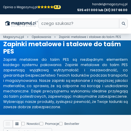
handel@magazynuj.pl
4.8
Opinia o Magazynuj.pl
535 401 000 lub (61) 307 66 00
Magazynuj.pl
Opakowania
Zapinki metalowe i stalowe do taśm PES
Zapinki metalowe i stalowe do taśm
PES
Zapinki metalowe do taśm PES są niezbędnym elementem
każdego systemu pakowania. Zapinki metalowe do taśm PES
zapewniają wyjątkową wytrzymałość i niezawodność, co
gwarantuje bezpieczeństwo Twoich ładunków podczas transportu
i magazynowania. Nasze zapinki są wykonane z najwyższej jakości
materiałów, co sprawia, że są odporne na korozję i uszkodzenia
mechaniczne. Dzięki precyzyjnemu wykonaniu idealnie przylegają
do taśm poliestrowych, zapewniając maksymalne zabezpieczenie.
Wybierając nasze produkty, zyskujesz pewność, że Twoje ładunki są
zawsze dobrze zabezpieczone.
Nowości
Promocje
Bestseller