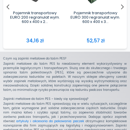
Czym są zapinki metalowe do taśm PES?
Zapinki metalowe do taśm PES to nieodzowny element wykorzystywany w
przemyśle logistycznym i transportowym. Służą one do skutecznego i trwałego
spinania taśm poliestrowych (PES), które są powszechnie używane do
zabezpieczania ładunków na paletach. W naszym sklepie oferujemy szeroki
wybór zapinek metalowych, które wyróżniają się wysoką wytrzymałością oraz
niezawodnością. Dzięki solidnej konstrukcji zapewniają one pewne połączenie
taśm, co minimalizuje ryzyko przesunięcia się ładunku podczas transportu.
Zapinki metalowe do taśm PES – kiedy się sprawdzają?
Zapinki metalowe do taśm PES sprawdzają się w wielu sytuacjach, szczególnie
tam, gdzie wymagane jest solidne zabezpieczenie ciężkich ładunków. Dzięki
nim można łatwo i szybko spiąć taśmy, co zapewnia stabilność towarów
zarówno podczas transportu, jak i przechowywania. Dodając oprócz zapinek
również
artykuły i akcesoria do pakowania paczek
otrzymujesz kompleksowe
rozwiązanie dla firm zajmujących się logistyką i magazynowaniem. Zapinki
metalowe do taśm PES są odporne na uszkodzenia mechaniczne oraz warunki