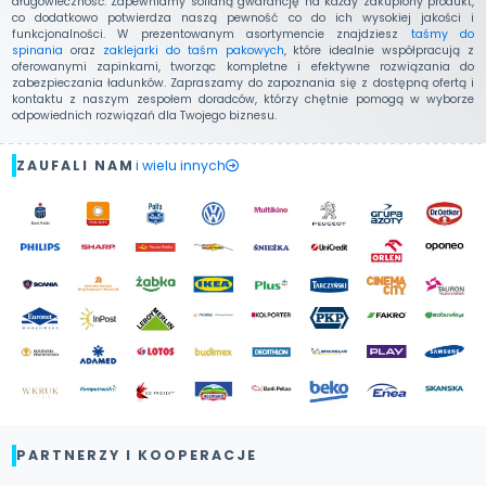
długowieczność. Zapewniamy solidną gwarancję na każdy zakupiony produkt,
co dodatkowo potwierdza naszą pewność co do ich wysokiej jakości i
funkcjonalności. W prezentowanym asortymencie znajdziesz
taśmy do
spinania
oraz
zaklejarki do taśm pakowych
, które idealnie współpracują z
oferowanymi zapinkami, tworząc kompletne i efektywne rozwiązania do
zabezpieczania ładunków. Zapraszamy do zapoznania się z dostępną ofertą i
kontaktu z naszym zespołem doradców, którzy chętnie pomogą w wyborze
odpowiednich rozwiązań dla Twojego biznesu.
ZAUFALI NAM
i wielu innych
PARTNERZY I KOOPERACJE