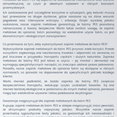
atmosferyczne, co czyni je idealnym wyborem w różnych branżach
przemysłowych.
Ich zastosowanie jest szczególnie korzystne w sytuacjach, gdy ładunki muszą
być przewożone na długie dystanse, gdzie narażone są na różne warunki
pogodowe oraz intensywne wstrząsy i wibracje. Dzięki wysokiej jakości
wykonania, nasze zapinki metalowe gwarantują, że taśmy PES pozostaną
nienaruszone, a towary bezpieczne. Warto także zwrócić uwagę, że zapinki
metalowe do spinania taśm pozwalają na wielokrotne użycie taśm, co jest
ekonomicznym i ekologicznym rozwiązaniem.
Co przemawia za tym, żeby wykorzystywać zapinki metalowe do taśm PES?
Wykorzystanie zapinek metalowych do taśm PES przynosi wiele korzyści. Przede
wszystkim zapewniają one niezrównaną trwałość i odporność na zerwanie, co
jest kluczowe w przypadku transportu ciężkich i dużych ładunków. Zapinka
metalowa do taśmy PES jest łatwa w użyciu – jej montaż i demontaż nie
wymagają specjalistycznych narzędzi, co znacząco ułatwia proces pakowania.
Ponadto, nasze zapinki metalowe do spinania taśm są dostępne w różnych
rozmiarach, co pozwala na dopasowanie do specyficznych potrzeb każdego
klienta.
Warto również podkreślić, że każda zapinka do taśmy PES zwiększa
bezpieczeństwo transportu, redukując ryzyko uszkodzeń towarów. Są one
również bardziej ekologiczne w porównaniu do innych metod spinania, ponieważ
mogą być wielokrotnie używane i łatwo poddawane recyklingowi.
Gwarancja magazynuj.pl dla zapinek metalowych do taśm PES
Kupując zapinki metalowe do taśm PES w sklepie magazynuj.pl, masz pewność,
że otrzymujesz produkty najwyższej jakości. Wszystkie nasze zapinki
przechodzą rygorystyczne testy jakości, co gwarantuje ich niezawodność i