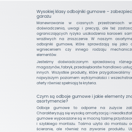
Wysokiej klasy odbojniki gumowe – zabezpiec
garażu
Manewrowanie w ciasnych przestrzeniach 
doświadczenia, uwagi i precyzji, ale też zast
ograniczających ryzyko uszkodzenia karoserii sa
wrażliwych na zniszczenie. W naszym asortyme
odbojniki gumowe, które sprawdzają się jako o
wgnieceniem czy innego rodzaju mechanicz
elementów.
Jesteśmy doświadczonym sprzedawcą różneg
magazynów, fabryk, przedsiębiorstw handlowo usług
innych. Wszystkie produkty, które przygotowaliśmy
najwyższym poziomem wytrzymałości i wszechstro
oferty również spełniają te kryteria.
Czym są odboje gumowe i jakie elementy zn
asortymencie?
Odboje gumowe to odporne na zużycie zabezp
Charakteryzują się wysoką amortyzacją i nieodkszta
gumowe wyposażone są w mocną taśmę przystosow
i szybkiego montażu. Taśma użyta do montażu od
ścieranie, ale również na zrywanie produktu.