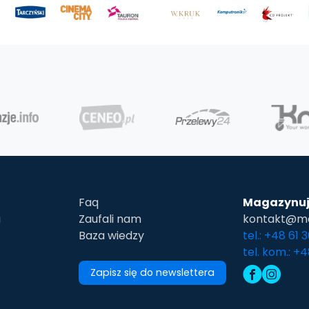
Faq
Magazynuj
u
Zaufali nam
kontakt@ma
Baza wiedzy
tel.: +48 61 
tel. kom.: +
Zapisz się do newslettera