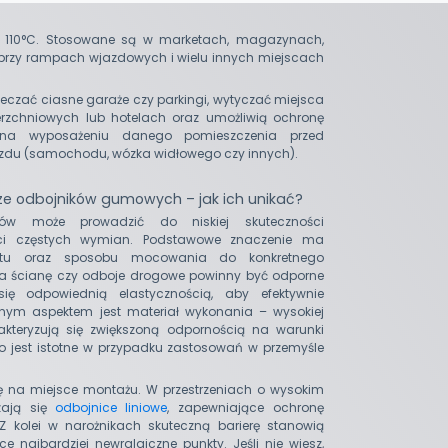
o 110°C. Stosowane są w marketach, magazynach,
 przy rampach wjazdowych i wielu innych miejscach
eczać ciasne garaże czy parkingi, wytyczać miejsca
rzchniowych lub hotelach oraz umożliwią ochronę
na wyposażeniu danego pomieszczenia przed
du (samochodu, wózka widłowego czy innych).
ze odbojników gumowych – jak ich unikać?
ków może prowadzić do niskiej skuteczności
ści częstych wymian. Podstawowe znaczenie ma
tałtu oraz sposobu mocowania do konkretnego
 ścianę czy odboje drogowe powinny być odporne
ę odpowiednią elastycznością, aby efektywnie
otnym aspektem jest materiał wykonania – wysokiej
kteryzują się zwiększoną odpornością na warunki
o jest istotne w przypadku zastosowań w przemyśle
ę na miejsce montażu. W przestrzeniach o wysokim
zają się
odbojnice liniowe
, zapewniające ochronę
 kolei w narożnikach skuteczną barierę stanowią
ce najbardziej newralgiczne punkty. Jeśli nie wiesz,