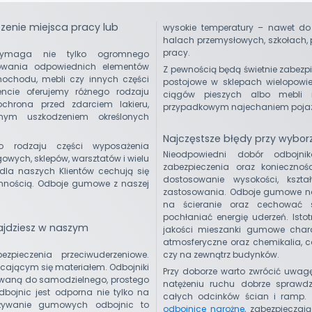
zenie miejsca pracy lub
wysokie temperatury – nawet d
halach przemysłowych, szkołach,
pracy.
wymaga nie tylko ogromnego
osowania odpowiednich elementów
Z pewnością będą świetnie zabezpi
mochodu, mebli czy innych części
postojowe w sklepach wielopowie
ncie oferujemy różnego rodzaju
ciągów pieszych albo mebli 
chrona przed zdarciem lakieru,
przypadkowym najechaniem pojaz
nym uszkodzeniem określonych
Najczęstsze błędy przy wybor
o rodzaju części wyposażenia
Nieodpowiedni dobór odbojni
owych, sklepów, warsztatów i wielu
zabezpieczenia oraz konieczno
 dla naszych Klientów cechują się
dostosowanie wysokości, ksz
nnością. Odboje gumowe z naszej
zastosowania. Odboje gumowe na
na ścieranie oraz cechować si
pochłaniać energię uderzeń. Ist
ajdziesz w naszym
jakości mieszanki gumowe chara
atmosferyczne oraz chemikalia, c
czy na zewnątrz budynków.
ieczenia przeciwuderzeniowe.
łcającym się materiałem. Odbojniki
Przy doborze warto zwrócić uwag
aną do samodzielnego, prostego
natężeniu ruchu dobrze sprawd
bojnic jest odporna nie tylko na
całych odcinków ścian i ramp. Z
 Używanie gumowych odbojnic to
odbojnice narożne
, zabezpieczają