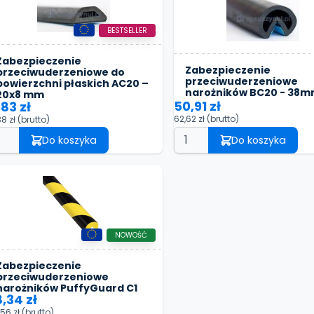
BESTSELLER
Zabezpieczenie
Zabezpieczenie
przeciwuderzeniowe do
przeciwuderzeniowe
powierzchni płaskich AC20 –
narożników BC20 - 38
20x8 mm
50,91 zł
,83 zł
62,62 zł
(brutto)
38 zł
(brutto)
Do koszyka
Do koszyka
NOWOŚĆ
Zabezpieczenie
przeciwuderzeniowe
narożników PuffyGuard C1
8,34 zł
,56 zł
(brutto)