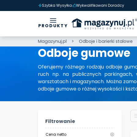
Szybka Wysyłka
Wykwalifikowani Doradcy
PRODUKTY
Magazynuj.pl
Odboje i barierki stalowe
Odboje gumowe
Oferujemy różnego rodzaju odboje gumo
ruch np. na publicznych parkingach, 
warsztatach i magazynach. Można zamon
odboje gumowe o różnej wysokości i ksz
Filtrowanie
Cena netto