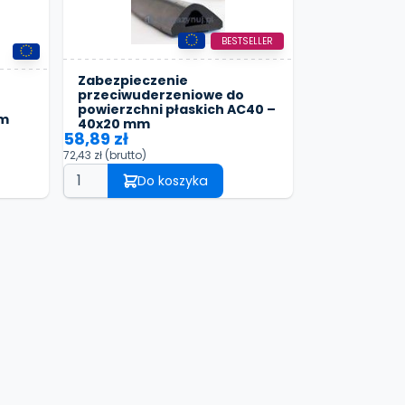
BESTSELLER
Zabezpieczenie
przeciwuderzeniowe do
powierzchni płaskich AC40 –
mm
40x20 mm
58,89 zł
72,43 zł
(brutto)
Do koszyka