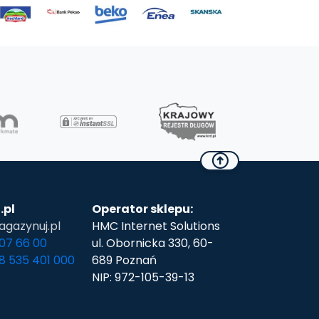
.pl
Operator sklepu:
gazynuj.pl
HMC Internet Solutions
307 66 00
ul. Obornicka 330, 60-
48 535 401 000
689 Poznań
NIP: 972-105-39-13