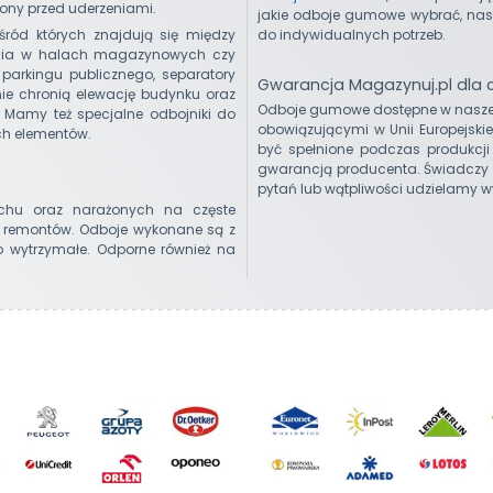
ony przed uderzeniami.
jakie odboje gumowe wybrać, na
do indywidualnych potrzeb.
ród których znajdują się między
nia w halach magazynowych czy
parkingu publicznego, separatory
Gwarancja Magazynuj.pl dla
znie chronią elewację budynku oraz
Odboje gumowe dostępne w naszej
 Mamy też specjalne odbojniki do
obowiązującymi w Unii Europejskie
ych elementów.
być spełnione podczas produkcj
gwarancją producenta. Świadczy t
pytań lub wątpliwości udzielamy 
chu oraz narażonych na częste
y remontów. Odboje wykonane są z
o wytrzymałe. Odporne również na