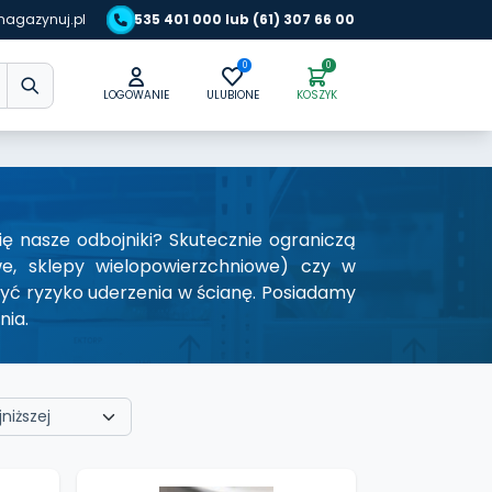
agazynuj.pl
535 401 000 lub (61) 307 66 00
0
0
LOGOWANIE
ULUBIONE
KOSZYK
 nasze odbojniki? Skutecznie ograniczą
we, sklepy wielopowierzchniowe) czy w
ć ryzyko uderzenia w ścianę. Posiadamy
nia.