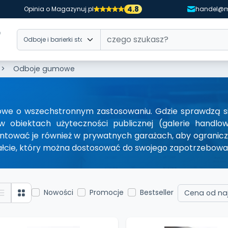
4.8
Opinia o Magazynuj.pl
handel@m
Odboje gumowe
we o wszechstronnym zastosowaniu. Gdzie sprawdzą się
w obiektach użyteczności publicznej (galerie handlo
tować je również w prywatnych garażach, aby ograniczy
tałcie, który można dostosować do swojego zapotrzebowa
Nowości
Promocje
Bestseller