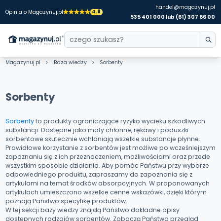
handel@magazynuj.pl
4.8
Opinia o Magazynuj.pl
535 401 000 lub (61) 307 66 00
Magazynuj.pl
Baza wiedzy
Sorbenty
Sorbenty
Sorbenty
to produkty ograniczające ryzyko wycieku szkodliwych
substancji. Dostępne jako maty chłonne, rękawy i poduszki
sorbentowe skutecznie wchłaniają wszelkie substancje płynne.
Prawidłowe korzystanie z sorbentów jest możliwe po wcześniejszym
zapoznaniu się z ich przeznaczeniem, możliwościami oraz przede
wszystkim sposobie działania. Aby pomóc Państwu przy wyborze
odpowiedniego produktu, zapraszamy do zapoznania się z
artykułami na temat środków absorpcyjnych. W proponowanych
artykułach umieszczono wszelkie cenne wskazówki, dzięki którym
poznają Państwo specyfikę produktów.
W tej sekcji bazy wiedzy znajdą Państwo dokładne opisy
dostępnych rodzajów sorbentów. Zobaczą Państwo przegląd