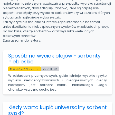
najekonomiczniejszych rozwiązań w przypadku wycieku substancji
niebezpiecznych, dowiedzą się Państwo, jakie są najczęściej
popełniane błędy przy wyborze sorbentów czy wreszcie w których
sytuacjach najlepiej je wykorzystać.
Każdy czytelnik znajdzie tu interesujące informacje na temat
unieszkodliwiania niebezpiecznych wycieków w zakładach pracy,
pozna bliżej ofertę sorbentów oraz wyszuka wiele innych
ciekawych tematów.
Zapraszamy do lektury.
Sposób na wyciek olejów - sorbenty
niebieskie
MAGAZYNUJ.PL
2017-11-22
W zakładach przemysłowych, gdzie istnieje wysokie ryzyko
wycieku niezidentyfikowanych i nieagresywnych cieczy
niezbędny jest sorbent koloru niebieskiego. Jego
charakterystyczną cechą jest..
Kiedy warto kupić uniwersalny sorbent
sypki?