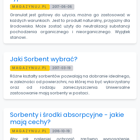
MAGAZYNUJ.PL
2017-06-06
Granulat jest gotowy do użycia; można go zastosować w
każdych warunkach. Jest to produkt naturalny, przyjazny dla
środowiska. Może zostać użyty do neutralizacji substancji
pochodzenia organicznego i nieorganicznego. Wyjątek
stanowi..
Jaki Sorbent wybrać?
MAGAZYNUJ.PL
2017-03-19
Różne kształty sorbentów pozwalają na dobranie idealnego,
w zależności od powierzchni, na której ma być wykorzystany
oraz od rodzaju zanieczyszczenia. Uniwersalne
zastosowanie mają sorbenty w postaci..
Sorbenty i środki absorpcyjne - jakie
mają cechy?
MAGAZYNUJ.PL
2016-10-19
Aby jak najlepiej ochronić zarówno wyposażenie,