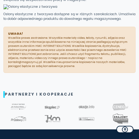
Osłony elastyczne z tworzywa dostępne są w różnych szerokościach. Umożliwia
to dobór odpowiedniego produktu do dowolnego regału magazynowego.
UWAGA!
Wszelkie prawa zastrzeżone. Wszystkie materiały video, teksty, rysunki, zdjęcia oraz
wszystkie inne informacje opublikowane na niniejszej stronie podlegają wylącznym
prawom autorskim HMC INTERNET SOLUTIONS. Wszelkie kopiowanie, dystrybucja,
elektroniczne przetwarzanie oraz użycie zawartości bez pisemnego zezwolenia HMC
INTERNET SOLUTIONS jest zabronione. Jeśli chcesz użyć fragmentu tekstu, publikacji,
zdjecia, materiatu video czy innego prawa autorskiego - napisz na
kontakt@magazynuj.pl. Wszeľkie nieuprawnione kopiowanie naszych materiałów,
pociągać będzie za sobą konsekwencje prawne.
PARTNERZY I KOOPERACJE