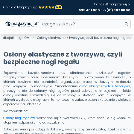
handel@magazynuj.pl
4.8
Opinia o Magazynuj.pl
535 401 000 lub (61) 307 66 00
Odbojniki regałów
Osłony elastyczne z tworzywa, czyli bezpieczne nogi regału
Osłony elastyczne z tworzywa, czyli
bezpieczne nogi regału
Zapewnienie bezpieczeństwa oraz eliminowanie uszkodzeń regałów
magazynowych przed uderzeniami bocznymi lub czołowymi to czynności, o
których powinno się pamiętać, organizując pracę w każdym zakładzie
produkcyjnym lub magazynie. Zamontowanie
osłon elastycznych z tworzywa
,
przyczynia się do ochrony nóg regałów przed uderzeniami pojazdami. Takie
osłony idealnie sprawdzają się do ochrony w strefach komunikacyjnych, w
których występuje duży ruch. Zamontowanie zabezpieczeń skutecznie zwiększa
odporność na uderzenia.
Warto wiedzieć!
Osłony nóg regałów
wykonane są z tworzywa PCV, które cechuje się wysokim
stopniem odporności na odkształcenia.
Zabezpieczenia posiadają dodatkowy, wewnętrzny amortyzator, dzięki któremu
zwiększa się bezpieczeństwo pracy w magazynie.