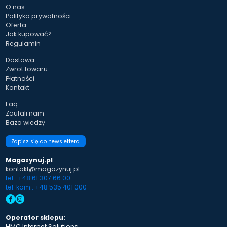
O nas
Polityka prywatności
Oferta
Jak kupować?
Regulamin
Dostawa
Zwrot towaru
Płatności
Kontakt
Faq
Zaufali nam
Baza wiedzy
Zapisz się do newslettera
Magazynuj.pl
kontakt@magazynuj.pl
tel.: +48 61 307 66 00
tel. kom.: +48 535 401 000
Operator sklepu:
HMC Internet Solutions