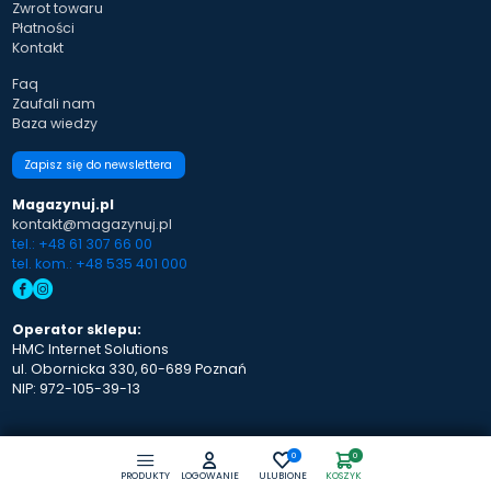
Zwrot towaru
Płatności
Kontakt
Faq
Zaufali nam
Baza wiedzy
Zapisz się do newslettera
Magazynuj.pl
kontakt@magazynuj.pl
tel.: +48 61 307 66 00
tel. kom.: +48 535 401 000
Operator sklepu:
HMC Internet Solutions
ul. Obornicka 330, 60-689 Poznań
NIP: 972-105-39-13
0
0
PRODUKTY
LOGOWANIE
ULUBIONE
KOSZYK