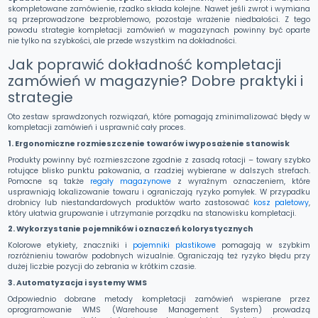
skompletowane zamówienie, rzadko składa kolejne. Nawet jeśli zwrot i wymiana
są przeprowadzone bezproblemowo, pozostaje wrażenie niedbałości. Z tego
powodu strategie kompletacji zamówień w magazynach powinny być oparte
nie tylko na szybkości, ale przede wszystkim na dokładności.
Jak poprawić dokładność kompletacji
zamówień w magazynie? Dobre praktyki i
strategie
Oto zestaw sprawdzonych rozwiązań, które pomagają zminimalizować błędy w
kompletacji zamówień i usprawnić cały proces.
1. Ergonomiczne rozmieszczenie towarów i wyposażenie stanowisk
Produkty powinny być rozmieszczone zgodnie z zasadą rotacji – towary szybko
rotujące blisko punktu pakowania, a rzadziej wybierane w dalszych strefach.
Pomocne są także
regały magazynowe
z wyraźnym oznaczeniem, które
usprawniają lokalizowanie towaru i ograniczają ryzyko pomyłek. W przypadku
drobnicy lub niestandardowych produktów warto zastosować
kosz paletowy
,
który ułatwia grupowanie i utrzymanie porządku na stanowisku kompletacji.
2. Wykorzystanie pojemników i oznaczeń kolorystycznych
Kolorowe etykiety, znaczniki i
pojemniki plastikowe
pomagają w szybkim
rozróżnieniu towarów podobnych wizualnie. Ograniczają też ryzyko błędu przy
dużej liczbie pozycji do zebrania w krótkim czasie.
3. Automatyzacja i systemy WMS
Odpowiednio dobrane metody kompletacji zamówień wspierane przez
oprogramowanie WMS (Warehouse Management System) prowadzą