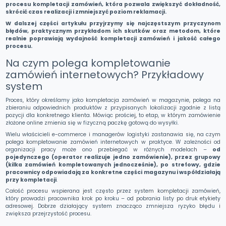
procesu kompletacji zamówień, która pozwala zwiększyć dokładność,
skrócić czas realizacji i zmniejszyć poziom reklamacji.
W dalszej części artykułu przyjrzymy się najczęstszym przyczynom
błędów, praktycznym przykładom ich skutków oraz metodom, które
realnie poprawiają wydajność kompletacji zamówień i jakość całego
procesu.
Na czym polega kompletowanie
zamówień internetowych? Przykładowy
system
Proces, który określamy jako kompletacja zamówień w magazynie, polega na
zbieraniu odpowiednich produktów z przypisanych lokalizacji zgodnie z listą
pozycji dla konkretnego klienta. Mówiąc prościej, to etap, w którym zamówienie
złożone online zmienia się w fizyczną paczkę gotową do wysyłki.
Wielu właścicieli e-commerce i managerów logistyki zastanawia się, na czym
polega kompletowanie zamówień internetowych w praktyce. W zależności od
organizacji pracy może ono przebiegać w różnych modelach –
od
pojedynczego (operator realizuje jedno zamówienie), przez grupowy
(kilka zamówień kompletowanych jednocześnie), po strefowy, gdzie
pracownicy odpowiadają za konkretne części magazynu i współdziałają
przy kompletacji
.
Całość procesu wspierana jest często przez system kompletacji zamówień,
który prowadzi pracownika krok po kroku – od pobrania listy po druk etykiety
adresowej. Dobrze działający system znacząco zmniejsza ryzyko błędu i
zwiększa przejrzystość procesu.