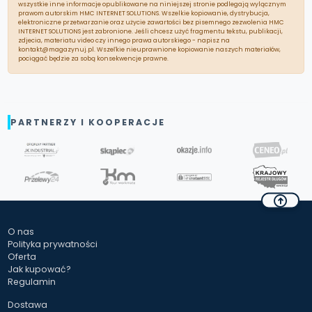
wszystkie inne informacje opublikowane na niniejszej stronie podlegają wylącznym
prawom autorskim HMC INTERNET SOLUTIONS. Wszelkie kopiowanie, dystrybucja,
elektroniczne przetwarzanie oraz użycie zawartości bez pisemnego zezwolenia HMC
INTERNET SOLUTIONS jest zabronione. Jeśli chcesz użyć fragmentu tekstu, publikacji,
zdjecia, materiatu video czy innego prawa autorskiego - napisz na
kontakt@magazynuj.pl. Wszeľkie nieuprawnione kopiowanie naszych materiałów,
pociągać będzie za sobą konsekwencje prawne.
PARTNERZY I KOOPERACJE
O nas
Polityka prywatności
Oferta
Jak kupować?
Regulamin
Dostawa