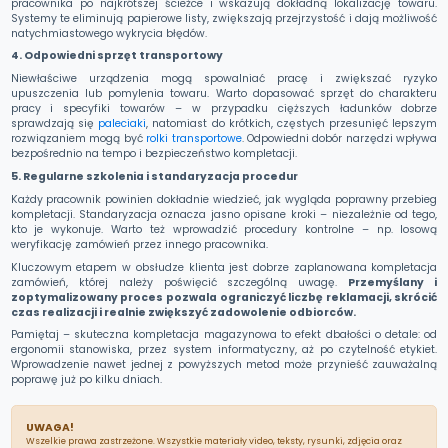
pracownika po najkrótszej ścieżce i wskazują dokładną lokalizację towaru.
Systemy te eliminują papierowe listy, zwiększają przejrzystość i dają możliwość
natychmiastowego wykrycia błędów.
4. Odpowiedni sprzęt transportowy
Niewłaściwe urządzenia mogą spowalniać pracę i zwiększać ryzyko
upuszczenia lub pomylenia towaru. Warto dopasować sprzęt do charakteru
pracy i specyfiki towarów – w przypadku cięższych ładunków dobrze
sprawdzają się
paleciaki
, natomiast do krótkich, częstych przesunięć lepszym
rozwiązaniem mogą być
rolki transportowe
. Odpowiedni dobór narzędzi wpływa
bezpośrednio na tempo i bezpieczeństwo kompletacji.
5. Regularne szkolenia i standaryzacja procedur
Każdy pracownik powinien dokładnie wiedzieć, jak wygląda poprawny przebieg
kompletacji. Standaryzacja oznacza jasno opisane kroki – niezależnie od tego,
kto je wykonuje. Warto też wprowadzić procedury kontrolne – np. losową
weryfikację zamówień przez innego pracownika.
Kluczowym etapem w obsłudze klienta jest dobrze zaplanowana kompletacja
zamówień, której należy poświęcić szczególną uwagę.
Przemyślany i
zoptymalizowany proces pozwala ograniczyć liczbę reklamacji, skrócić
czas realizacji i realnie zwiększyć zadowolenie odbiorców.
Pamiętaj – skuteczna kompletacja magazynowa to efekt dbałości o detale: od
ergonomii stanowiska, przez system informatyczny, aż po czytelność etykiet.
Wprowadzenie nawet jednej z powyższych metod może przynieść zauważalną
poprawę już po kilku dniach.
UWAGA!
Wszelkie prawa zastrzeżone. Wszystkie materiały video, teksty, rysunki, zdjęcia oraz