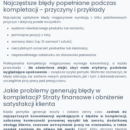
Najczęstsze błędy popełniane podczas
kompletacji – przyczyny i przykłady
Najczęściej spotykane błędy magazynowe wynikają z kilku podstawowych
przyczyn i dotyczą przede wszystkim:
wydania niewłaściwego produktu lub wariantu;
pominięcia pozycji z listy;
zamiany ilości (np. 10 zamiast 1 sztuki);
nieczytelnych oznaczeń produktów lub lokalizacji;
nieprawidłowego załadunku na stanowisko pakowania.
Profesjonalna kompletacja magazynowa wymaga koncentracji, a każda
przeszkoda –
źle oświetlone alejki, zbyt małe etykiety, podobnie
wyglądające opakowania
– zwiększa ryzyko pomyłki. Warto też zaznaczyć, że
błędy zdarzają się zarówno nowym pracownikom, jak i tym z doświadczeniem,
szczególnie przy pracy pod presją czasu.
Jakie problemy generują błędy w
kompletacji? Straty finansowe i obniżenie
satysfakcji klienta
Każda pomyłka generuje koszty i zabiera cenny czas.
Jednak do
najczęstszych konsekwencji wynikających z błędów w kompletacji,
zaliczamy konieczność ponownej wysyłki lub zwrotu, dodatkową
obsługę klienta, czasowe wstrzymanie pracy na stanowisku, a także
spadek zaufania do sklepu lub marki.
Klient, który otrzyma błędnie