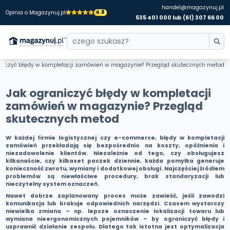
handel@magazynuj.pl
4.8
Opinia o Magazynuj.pl
535 401 000 lub (61) 307 66 00
aniczyć błędy w kompletacji zamówień w magazynie? Przegląd skutecznych metod
Jak ograniczyć błędy w kompletacji
zamówień w magazynie? Przegląd
skutecznych metod
W każdej firmie logistycznej czy e-commerce, błędy w kompletacji
zamówień przekładają się bezpośrednio na koszty, opóźnienia i
niezadowolenie klientów. Niezależnie od tego, czy obsługujesz
kilkanaście, czy kilkaset paczek dziennie, każda pomyłka generuje
konieczność zwrotu, wymiany i dodatkowej obsługi. Najczęściej źródłem
problemów są niewłaściwe procedury, brak standaryzacji lub
nieczytelny system oznaczeń.
Nawet dobrze zaplanowany proces może zawieść, jeśli zawodzi
komunikacja lub brakuje odpowiednich narzędzi. Czasem wystarczy
niewielka zmiana – np. lepsze oznaczenie lokalizacji towaru lub
wymiana nieergonomicznych pojemników – by ograniczyć błędy i
usprawnić działanie zespołu. Dlatego tak istotna jest optymalizacja