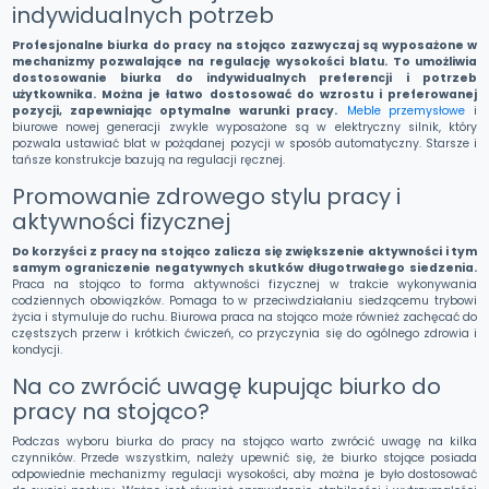
indywidualnych potrzeb
Profesjonalne biurka do pracy na stojąco zazwyczaj są wyposażone w
mechanizmy pozwalające na regulację wysokości blatu. To umożliwia
dostosowanie biurka do indywidualnych preferencji i potrzeb
użytkownika. Można je łatwo dostosować do wzrostu i preferowanej
pozycji, zapewniając optymalne warunki pracy.
Meble przemysłowe
i
biurowe nowej generacji zwykle wyposażone są w elektryczny silnik, który
pozwala ustawiać blat w pożądanej pozycji w sposób automatyczny. Starsze i
tańsze konstrukcje bazują na regulacji ręcznej.
Promowanie zdrowego stylu pracy i
aktywności fizycznej
Do korzyści z pracy na stojąco zalicza się zwiększenie aktywności i tym
samym ograniczenie negatywnych skutków długotrwałego siedzenia.
Praca na stojąco to forma aktywności fizycznej w trakcie wykonywania
codziennych obowiązków. Pomaga to w przeciwdziałaniu siedzącemu trybowi
życia i stymuluje do ruchu. Biurowa praca na stojąco może również zachęcać do
częstszych przerw i krótkich ćwiczeń, co przyczynia się do ogólnego zdrowia i
kondycji.
Na co zwrócić uwagę kupując biurko do
pracy na stojąco?
Podczas wyboru biurka do pracy na stojąco warto zwrócić uwagę na kilka
czynników. Przede wszystkim, należy upewnić się, że biurko stojące posiada
odpowiednie mechanizmy regulacji wysokości, aby można je było dostosować