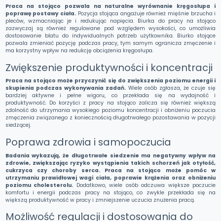
Praca na stojąco pozwala na naturalne wyrównanie kręgosłupa i
poprawę postawy ciała.
Pozycja stojąca angażuje również mięśnie brzucha i
pleców, wzmacniając je i redukując napięcia. Biurka do pracy na stojąco
zazwyczaj są również regulowane pod względem wysokości, co umożliwia
dostosowanie blatu do indywidualnych potrzeb użytkownika. Biurko stojące
pozwala zmieniać pozycję podczas pracy, tym samym ogranicza zmęczenie i
ma korzystny wpływ na redukcję obciążenia kręgosłupa.
Zwiększenie produktywności i koncentracji
Praca na stojąco może przyczynić się do zwiększenia poziomu energii i
skupienia podczas wykonywania zadań.
Wiele osób zgłasza, że czuje się
bardziej aktywne i pełne wigoru, co przekłada się na wydajność i
produktywność. Do korzyści z pracy na stojąco zalicza się również większą
zdolność do utrzymania wysokiego poziomu koncentracji i obniżeniu poczucia
zmęczenia związanego z koniecznością długotrwałego pozostawania w pozycji
siedzącej.
Poprawa zdrowia i samopoczucia
Badania wykazują, że długotrwałe siedzenie ma negatywny wpływ na
zdrowie, zwiększając ryzyko wystąpienia takich schorzeń jak otyłość,
cukrzyca czy choroby serca. Praca na stojąco może pomóc w
utrzymaniu prawidłowej wagi ciała, poprawie krążenia oraz obniżeniu
poziomu cholesterolu.
Dodatkowo, wiele osób odczuwa większe poczucie
komfortu i energii podczas pracy na stojąco, co zwykle przekłada się na
większą produktywność w pracy i zmniejszenie uczucia znużenia pracą.
Możliwość regulacji i dostosowania do