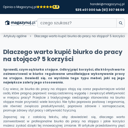
handel@magazynuj.pl
4.8
Opinia o Magazynuj.pl
535 401 000 lub (61) 307 66 00
Artykuły ogólne
Dlaczego warto kupić biurko do pracy na stojąco? 5 korzyści
Dlaczego warto kupić biurko do pracy
na stojąco? 5 korzyści
Sprawdź, czym są biurka stojące. Odkryj pięć korzyści, dla których warto
zainwestować w biurko regulowane umożliwiające wykonywanie pracy
na stojąco. Dowiedź się, co wyróżnia tego typu mebel, jaki są jego
największe zalety jego stosowania.
Czy wiesz, że biurka do pracy na stojąco stają się coraz popularniejsze wśród
osób, które pragną poprawić swoją codzienną wygodę i zwiększyć efektywność
w miejscu pracy? Przejście z tradycyjnego siedzącego stanowiska na biurko
stojące może przynieść wiele korzyści. Nie tylko poprawia postawę i ergonomię,
ale również zwiększa produktywność, poprawia zdrowie i samopoczucie,
promuje zdrowy styl pracy i aktywność fizyczną.
Zapoznaj się z całością tekstu, aby dowiedzieć się, dlaczego warto
zainwestować w profesjonalne biurko do pracy na stojąco i jakie korzyści
możesz zyskać dzięki tej innowacyjnej zmianie. W artykule przedstawimy pięć