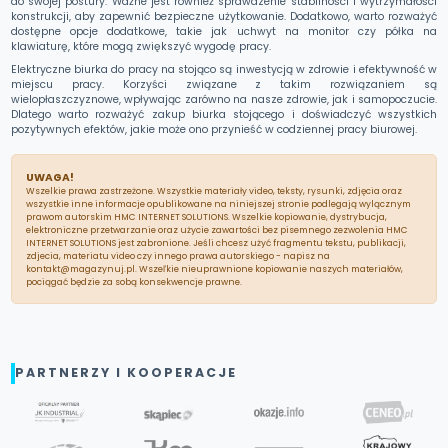
do swojej postury. Ważne jest również sprawdzenie stabilności i wytrzymałości
konstrukcji, aby zapewnić bezpieczne użytkowanie. Dodatkowo, warto rozważyć
dostępne opcje dodatkowe, takie jak uchwyt na monitor czy półka na
klawiaturę, które mogą zwiększyć wygodę pracy.
Elektryczne biurka do pracy na stojąco są inwestycją w zdrowie i efektywność w
miejscu pracy. Korzyści związane z takim rozwiązaniem są
wielopłaszczyznowe, wpływając zarówno na nasze zdrowie, jak i samopoczucie.
Dlatego warto rozważyć zakup biurka stojącego i doświadczyć wszystkich
pozytywnych efektów, jakie może ono przynieść w codziennej pracy biurowej.
UWAGA!
Wszelkie prawa zastrzeżone. Wszystkie materiały video, teksty, rysunki, zdjęcia oraz
wszystkie inne informacje opublikowane na niniejszej stronie podlegają wylącznym
prawom autorskim HMC INTERNET SOLUTIONS. Wszelkie kopiowanie, dystrybucja,
elektroniczne przetwarzanie oraz użycie zawartości bez pisemnego zezwolenia HMC
INTERNET SOLUTIONS jest zabronione. Jeśli chcesz użyć fragmentu tekstu, publikacji,
zdjecia, materiatu video czy innego prawa autorskiego - napisz na
kontakt@magazynuj.pl. Wszeľkie nieuprawnione kopiowanie naszych materiałów,
pociągać będzie za sobą konsekwencje prawne.
PARTNERZY I KOOPERACJE