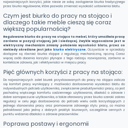
najważniejszych korzyści, jakie niesie ze sobą zastąpienie biurka tradycyjnego
przez biurko regulowane, które pozwala zmieniać wysokość ustawienia blatu.
Czym jest biurko do pracy na stojąco i
dlaczego takie meble cieszą się coraz
większą popularnością?
Regulowane biurko do pracy na stojąco to mebel, który umożliwia pracę
zarówno w pozycji stojącej, jak i siedzącej. Zwykle wyposażone jest w
elektryczny mechanizm zmiany położenia wysokości blatu, przez co
niekiedy określane jest jako
biurko elektryczne
.
Oczywiście w sprzedaży
dostępne są również biurka stojące z regulacją mechaniczną, ręczną. Coraz
więcej osób docenia korzyści płynące z tego rodzaju rozwiązania, zarówno w
kontekście zdrowia, jak i efektywności w miejscu pracy.
Pięć głównych korzyści z pracy na stojąco:
Do najważniejszych zalet biurek przystosowanych do pracy na stojąco zalicza
się komfort pracy wynikający z możliwości dostosowania wysokości blatu do
indywidualnych potrzeb użytkownika, zwiększenie produktywności pracy, co jest
pochodną większego komfortu codziennego użytkowania, dbałość o zdrowie i
dobre samopoczucie użytkownika, a także oferowany przez biurko szeroki zakres
regulacji w celu jego dostosowania do potrzeb wielu osób korzystających z
jednego stanowiska pracy oraz promowanie zdrowego stylu pracy, co można
potraktować jako jedną z dobrych praktyk biurowych, szczególnie cennych z
punktu widzenia dbałości o zdrowie pracowników.
Poprawa postawy i ergonomii