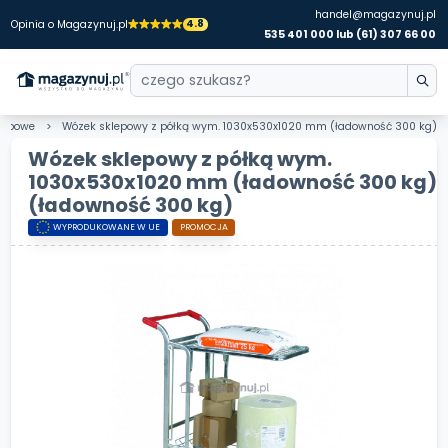
handel@magazynuj.pl
4.8
Opinia o Magazynuj.pl
535 401 000 lub (61) 307 66 00
klepowe
Wózek sklepowy z półką wym. 1030x530x1020 mm (ładowność 300 kg)
Wózek sklepowy z półką wym.
1030x530x1020 mm (ładowność 300 kg)
(ładowność 300 kg)
WYPRODUKOWANE W UE
PROMOCJA