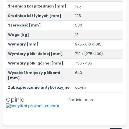
Średnica kół przednich [mm]
125
Średnica kół tylnych [mm]
125
Szerokość [mm]
530
Waga [kg]
18
Wymiary [mm]
975 x 610 x 1015
Wymiary półki dolnej [mm]
710 x (275-430)
Wymiary półki górnej [mm]
730 x 405
Wysokość między półkami
640
[mm]
Zabezpieczenie antykorozyjne
ocynk
Opinie
Średnia ocen: