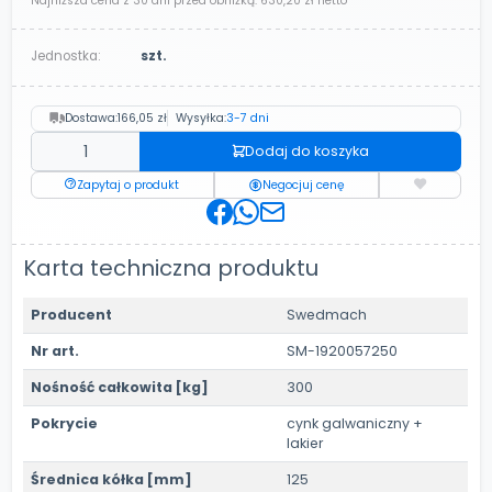
Najniższa cena z 30 dni przed obniżką:
630,20 zł
netto
Jednostka:
szt.
Dostawa:
166,05 zł
Wysyłka:
3-7 dni
Dodaj do koszyka
Zapytaj o produkt
Negocjuj cenę
Karta techniczna produktu
Producent
Swedmach
Nr art.
SM-1920057250
Nośność całkowita [kg]
300
Pokrycie
cynk galwaniczny +
lakier
Średnica kółka [mm]
125