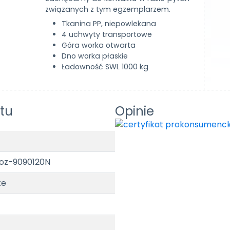
związanych z tym egzemplarzem.
Tkanina PP, niepowlekana
4 uchwyty transportowe
Góra worka otwarta
Dno worka płaskie
Ładowność SWL 1000 kg
tu
Opinie
oz-9090120N
te