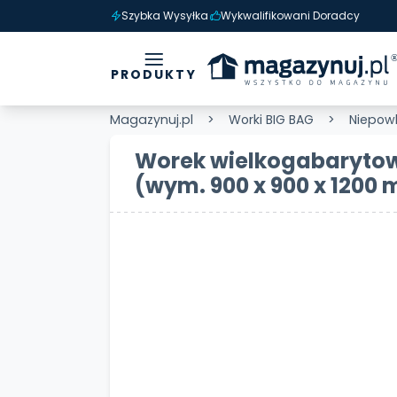
Szybka Wysyłka
Wykwalifikowani Doradcy
PRODUKTY
Magazynuj.pl
Worki BIG BAG
Niepow
Worek wielkogabarytow
(wym. 900 x 900 x 1200