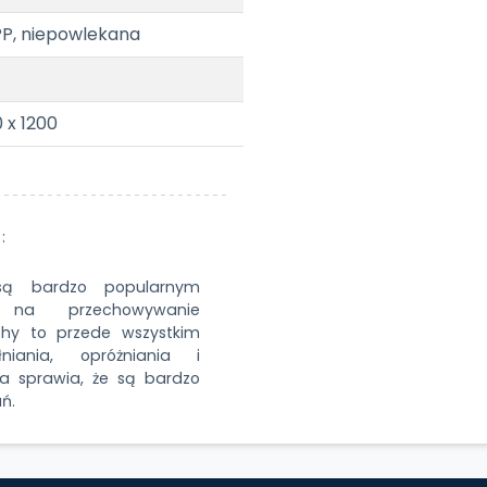
PP, niepowlekana
 x 1200
:
są bardzo popularnym
 na przechowywanie
hy to przede wszystkim
niania, opróżniania i
na sprawia, że są bardzo
ń.