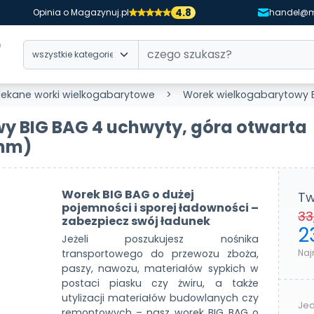
4.8
Opinia o Magazynuj.pl
handel@m
lekane worki wielkogabarytowe
Worek wielkogabarytowy BIG BAG
y BIG BAG 4 uchwyty, góra otwarta
 mm)
Worek BIG BAG o dużej
Tw
pojemności i sporej ładowności –
33
zabezpiecz swój ładunek
2
Jeżeli poszukujesz nośnika
Naj
transportowego do przewozu zboża,
paszy, nawozu, materiałów sypkich w
postaci piasku czy żwiru, a także
utylizacji materiałów budowlanych czy
Jed
remontowych – nasz worek BIG BAG o