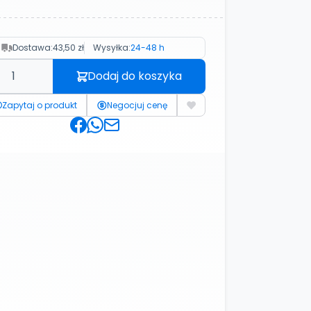
Dostawa:
43,50 zł
Wysyłka:
24-48 h
Dodaj do koszyka
Zapytaj o produkt
Negocjuj cenę