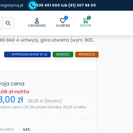
agazynuj.pl
535 401 000 lub (61) 307 66 00
0
0
LOGOWANIE
ULUBIONE
KOSZYK
 4 uchwyty, góra otwarta (wym. 900 x 900 x 1200 mm)
WYPRODUKOWANE W UE
NOWOŚĆ
PROMOCJA
oja cena:
,06 zł
netto
3,00 zł
28,29 zł
(brutto)
niższa cena z 30 dni przed obniżką:
33,06 zł
netto
nostka:
szt.