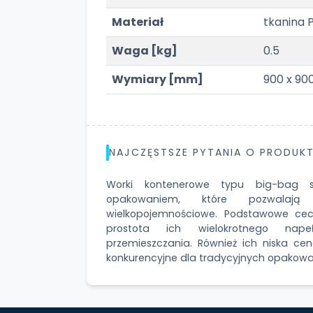
Materiał
tkanina 
Waga [kg]
0.5
Wymiary [mm]
900 x 900
NAJCZĘSTSZE PYTANIA O PRODUKT
Worki kontenerowe typu big-bag 
opakowaniem, które pozwalają
wielkopojemnościowe. Podstawowe cec
prostota ich wielokrotnego napeł
przemieszczania. Również ich niska ce
konkurencyjne dla tradycyjnych opakowa