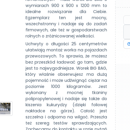
wymiarach 900 x 900 x 1200 mm to
idealne rozwiązanie dla Ciebie.
Egzemplarz ten jest mocny,
wszechstronny i nadaje się do zadań
firmowych, ale też w gospodarstwach
rolnych o zróżnicowanej wielkości.
Uchwyty o długości 25 centymetrów
ułatwiają montaż worka na pojazdach
przewozowych. To sprawia, że możesz
bez przeszkód ładować go tam, gdzie
jest to najwygodniejsze. Worek BIG BAG,
który właśnie obserwujesz ma dużą
pojemność i może udźwignąć ciężar na
poziomie 1000 kilogramów. Jest
wykonany z mocnej tkaniny
polipropylenowej i nadaje się także do
kiszenia kukurydzy (dzięki foliowej
nakładce na górze). Całość jest
szczelna i odporna na wilgoć. Przeszła
też szereg testów sprawdzających.
Zachęcamy do kontaktu w razie pytań