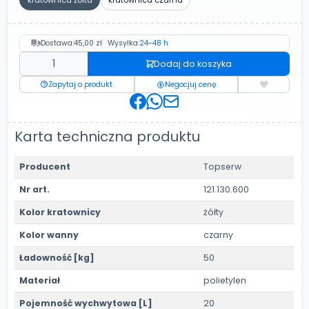
kratownica żółta
kratownica czarna
Dostawa:
45,00 zł
Wysyłka:
24-48 h
Dodaj do koszyka
Zapytaj o produkt
Negocjuj cenę
Karta techniczna produktu
Producent
Topserw
Nr art.
121.130.600
Kolor kratownicy
żółty
Kolor wanny
czarny
Ładowność [kg]
50
Materiał
polietylen
Pojemność wychwytowa [L]
20