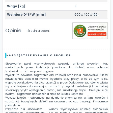
Waga [kg]
3
Wymiary D*S*W [mm]
600 x 400 x 155
Opinie
Średnia ocen:
NAJCZĘSTSZE PYTANIA O PRODUKT:
Stosowanie palet wychwytowych pozwala uniknąć wysokich kar,
nakładanych przez instytucje powołane do kontroli norm ochrony
środowiska za ich nieprzestrzeganie.
Wycieki to poważne zagrożenie dla zdrowia oraz życia pracownika. Śliska
nawierzchnia zwiększa ryzyko wypadku przy pracy, a co za tym idzie,
wypłatę odszkodowania oraz przestój w pracy. Dodatkowe zagrożenia wiążą
się z rodzajem składowanej substancji np. wycieki substancji łatwopalnej
stwarzają ryzyko wystąpienia pożaru, zaś substancję żrące - takie jak silne
kwasy - zagrożenie uszkodzenia ciała na skutek kontaktu.
Wysoka jakość - odporność na działanie chemikaliów w tym kwasów i
substancji korozyjnych, dzięki zastosowaniu bardzo trwałego i mocnego
polietylenu.
Przyjazne dla środowiska - wanny wychwytowe chronią środowisko
zapobiegając przedostawaniu się do niego substancji niebezpiecznych