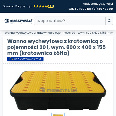
handel@magazynuj.pl
4.8
Opinia o Magazynuj.pl
535 401 000 lub (61) 307 66 00
Wanna wychwytowa z kratownicą o pojemności 20 l, wym. 600 x 400 x 155 mm
Wanna wychwytowa z kratownicą o
pojemności 20 l, wym. 600 x 400 x 155
mm
(kratownica żółta)
WYPRODUKOWANE W UE