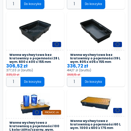
Do koszyka
Do koszyka
Wanna wychwytowa bez
Wanna wychwytowa bez
kratownicy o pojemności 28 l,
kratownicy o pojemności 39 l,
wym. 600 x 400 x 155 mm
wym. 805 x 405 x 155 mm
306,52 zł
336,72 zł
377,03 zł
(brutto)
414,17 zł
(brutto)
335,13 zł
368,15 zł
Do koszyka
Do koszyka
PROMOCJA
Wanna wychwytowa z
Wanna wychwytowa z
kratownicą o pojemności 60 l,
kratownicą o pojemności 100
wym. 1000 x 600 x 175 mm
l, kolor żółto/czarny, wym.