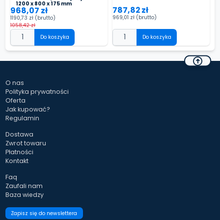
1200 x 800 x 175 mm
787,82 zł
968,07 zł
969,01 zł
(brutto)
1190,73 zł
(brutto)
1058,42 zł
Do koszyka
Do koszyka
O nas
Polityka prywatności
Oferta
Jak kupować?
Regulamin
Dostawa
Zwrot towaru
Płatności
Kontakt
Faq
Zaufali nam
Baza wiedzy
Zapisz się do newslettera