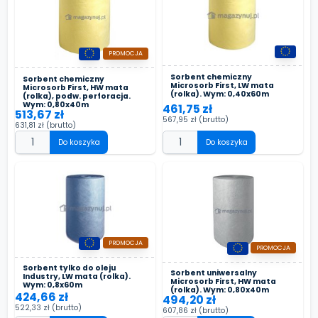
PROMOCJA
Sorbent chemiczny
Sorbent chemiczny
Microsorb First, LW mata
Microsorb First, HW mata
(rolka). Wym: 0,40x60m
(rolka), podw. perforacja.
Wym: 0,80x40m
461,75 zł
513,67 zł
567,95 zł
(brutto)
631,81 zł
(brutto)
Do koszyka
Do koszyka
PROMOCJA
PROMOCJA
Sorbent tylko do oleju
Sorbent uniwersalny
Industry, LW mata (rolka).
Microsorb First, HW mata
Wym: 0,8x60m
(rolka). Wym: 0,80x40m
424,66 zł
494,20 zł
522,33 zł
(brutto)
607,86 zł
(brutto)