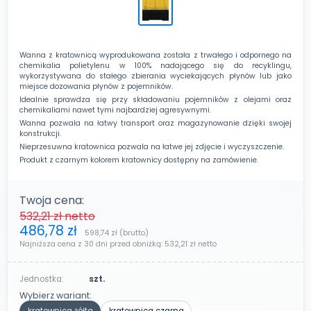
Wanna z kratownicą wyprodukowana została z trwałego i odpornego na
chemikalia polietylenu w 100% nadającego się do recyklingu,
wykorzystywana do stałego zbierania wyciekających płynów lub jako
miejsce dozowania płynów z pojemników.
Idealnie sprawdza się przy składowaniu pojemników z olejami oraz
chemikaliami nawet tymi najbardziej agresywnymi.
Wanna pozwala na łatwy transport oraz magazynowanie dzięki swojej
konstrukcji.
Nieprzesuwna kratownica pozwala na łatwe jej zdjęcie i wyczyszczenie.
Produkt z czarnym kolorem kratownicy dostępny na zamówienie.
Twoja cena:
532,21 zł
netto
486,78 zł
598,74 zł
(brutto)
Najniższa cena z 30 dni przed obniżką:
532,21 zł
netto
Jednostka:
szt.
Wybierz wariant: