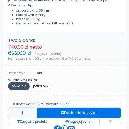
Główne cechy:
grubość blatu: 35 mm
bardzo wytrzymały
nośność 250 kg
możliwość montażu dodatkowej półki
Twoja cena:
740,00 zł
netto
622,00 zł
765,06 zł
(brutto)
Najniższa cena z 30 dni przed obniżką:
740,00 zł
netto
Jednostka:
szt.
Wybierz wariant:
półka nie
półka tak
Dostawa:
166,05 zł
Wysyłka:
3-7 dni
Dodaj do koszyka
Zapytaj o produkt
Negocjuj cenę