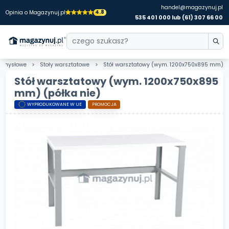
handel@magazynuj.pl
4.8
Opinia o Magazynuj.pl
535 401 000 lub (61) 307 66 00
zemysłowe
Stoły warsztatowe
Stół warsztatowy (wym. 1200x750x895 mm)
Stół warsztatowy (wym. 1200x750x895
mm)
(półka nie)
WYPRODUKOWANE W UE
PROMOCJA