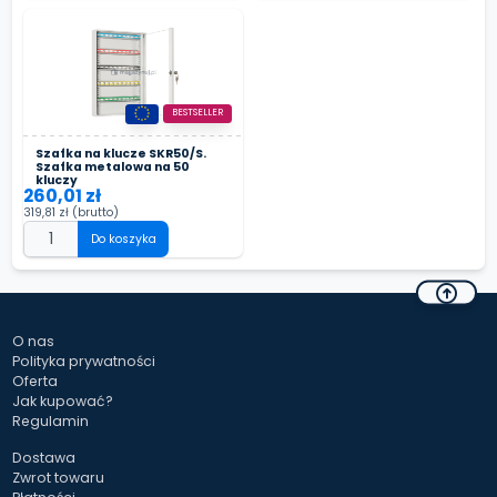
BESTSELLER
Szafka na klucze SKR50/S.
Szafka metalowa na 50
kluczy
260,01 zł
319,81 zł
(brutto)
Do koszyka
O nas
Polityka prywatności
Oferta
Jak kupować?
Regulamin
Dostawa
Zwrot towaru