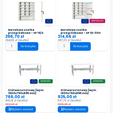
BESTSELLER
Metalowa szafka
Metalowa szafka
przegródkowa - SP 16/S
przegródkowa - SP 16-30H
296,70 zł
314,66 zł
364,95 zł
(brutto)
387,03 zł
(brutto)
Do koszyka
Do koszyka
NOWOŚĆ
NOWOŚĆ
Stół warsztatowy (wym.
Stół warsztatowy (wym.
1500x750x895 mm)
1800x750x895 mm)
766,00 zł
925,00 zł
942,18 zł
(brutto)
1137,75 zł
(brutto)
902,60 zł
1055,00 zł
Wybierz wariant
Wybierz wariant