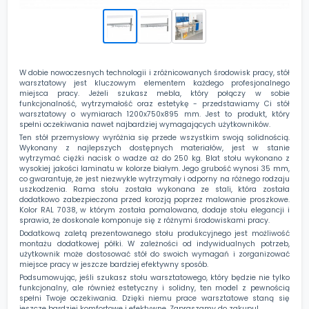
W dobie nowoczesnych technologii i zróżnicowanych środowisk pracy, stół
warsztatowy jest kluczowym elementem każdego profesjonalnego
miejsca pracy. Jeżeli szukasz mebla, który połączy w sobie
funkcjonalność, wytrzymałość oraz estetykę - przedstawiamy Ci stół
warsztatowy o wymiarach 1200x750x895 mm. Jest to produkt, który
spełni oczekiwania nawet najbardziej wymagających użytkowników.
Ten stół przemysłowy wyróżnia się przede wszystkim swoją solidnością.
Wykonany z najlepszych dostępnych materiałów, jest w stanie
wytrzymać ciężki nacisk o wadze aż do 250 kg. Blat stołu wykonano z
wysokiej jakości laminatu w kolorze białym. Jego grubość wynosi 35 mm,
co gwarantuje, że jest niezwykle wytrzymały i odporny na różnego rodzaju
uszkodzenia. Rama stołu została wykonana ze stali, która została
dodatkowo zabezpieczona przed korozją poprzez malowanie proszkowe.
Kolor RAL 7038, w którym została pomalowana, dodaje stołu elegancji i
sprawia, że doskonale komponuje się z różnymi środowiskami pracy.
Dodatkową zaletą prezentowanego stołu produkcyjnego jest możliwość
montażu dodatkowej półki. W zależności od indywidualnych potrzeb,
użytkownik może dostosować stół do swoich wymagań i zorganizować
miejsce pracy w jeszcze bardziej efektywny sposób.
Podsumowując, jeśli szukasz stołu warsztatowego, który będzie nie tylko
funkcjonalny, ale również estetyczny i solidny, ten model z pewnością
spełni Twoje oczekiwania. Dzięki niemu prace warsztatowe staną się
jeszcze bardziej komfortowe i efektywne. Zapraszamy do zakupu!