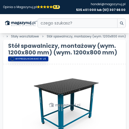
handel@magazynuj.pl
4.8
Opinia o Magazynuj.pl
535 401 000 lub (61) 307 66 00
we
Stoły warsztatowe
Stół spawalniczy, montażowy (wym. 1200x800 mm)
Stół spawalniczy, montażowy (wym.
1200x800 mm)
(wym. 1200x800 mm)
WYPRODUKOWANE W UE