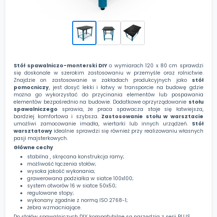
Stół spawalniczo-monterski DIY
o wymiarach 120 x 80 cm sprawdzi
się doskonale w szerokim zastosowaniu w przemyśle oraz rolnictwie.
Znajdzie on zastosowanie w zakładach produkcyjnych jako
stół
pomocniczy
, jest dosyć lekki i łatwy w transporcie na budowę gdzie
można go wykorzystać do przycinania elementów lub pospawania
elementów bezpośrednio na budowie. Dodatkowe oprzyrządowanie
stołu
spawalniczego
sprawia, że praca spawacza staje się łatwiejsza,
bardziej komfortowa i szybsza.
Zastosowanie stołu w warsztacie
umożliwi zamocowanie imadła, wiertarki lub innych urządzeń.
Stół
warsztatowy
idealnie sprawdzi się również przy realizowaniu własnych
pasji majsterkowych.
Główne cechy
stabilna , skręcana konstrukcja ramy;
możliwość łączenia stołów;
wysoka jakość wykonania;
grawerowana podziałka w siatce 100x100;
system otworów 16 w siatce 50x50;
regulowane stopy;
wykonany zgodnie z normą ISO 2768-1;
żebra wzmacniające.
Do stołów spawalniczych DIY kompatybilne są narzędzia z serii PLUS,