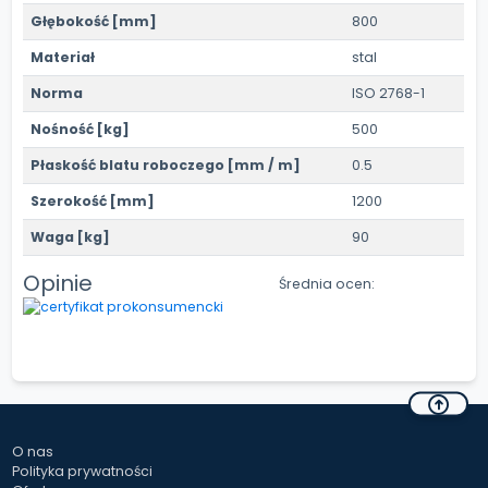
Głębokość [mm]
800
Materiał
stal
Norma
ISO 2768-1
Nośność [kg]
500
Płaskość blatu roboczego [mm / m]
0.5
Szerokość [mm]
1200
Waga [kg]
90
Opinie
Średnia ocen:
O nas
Polityka prywatności