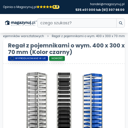
handel@magazynuj.pl
4.8
Opinia o Magazynuj.pl
535 401 000 lub (61) 307 66 00
 do pojemników warsztatowych
Regał z pojemnikami o wym. 400 x 300 x 70 mm
Regał z pojemnikami o wym. 400 x 300 x
70 mm
(Kolor czarny)
WYPRODUKOWANE W UE
NOWOŚĆ