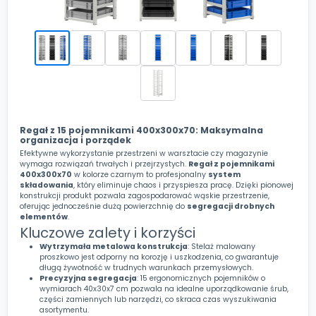
Regał z 15 pojemnikami 400x300x70: Maksymalna
organizacja i porządek
Efektywne wykorzystanie przestrzeni w warsztacie czy magazynie
wymaga rozwiązań trwałych i przejrzystych.
Regał z pojemnikami
400x300x70
w kolorze czarnym to profesjonalny
system
składowania
, który eliminuje chaos i przyspiesza pracę. Dzięki pionowej
konstrukcji produkt pozwala zagospodarować wąskie przestrzenie,
oferując jednocześnie dużą powierzchnię do
segregacji drobnych
elementów
.
Kluczowe zalety i korzyści
Wytrzymała metalowa konstrukcja
: Stelaż malowany
proszkowo jest odporny na korozję i uszkodzenia, co gwarantuje
długą żywotność w trudnych warunkach przemysłowych.
Precyzyjna segregacja
: 15 ergonomicznych pojemników o
wymiarach 40x30x7 cm pozwala na idealne uporządkowanie śrub,
części zamiennych lub narzędzi, co skraca czas wyszukiwania
asortymentu.