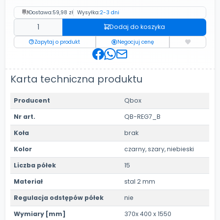
Dostawa:
59,98 zł
Wysyłka:
2-3 dni
Dodaj do koszyka
Zapytaj o produkt
Negocjuj cenę
Karta techniczna produktu
Producent
Qbox
Nr art.
QB-REG7_B
Koła
brak
Kolor
czarny, szary, niebieski
Liczba półek
15
Materiał
stal 2 mm
Regulacja odstępów półek
nie
Wymiary [mm]
370x 400 x 1550