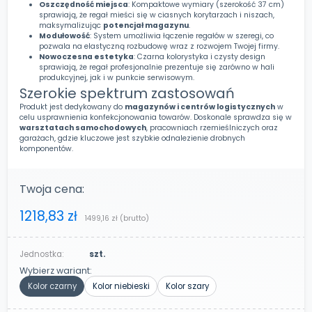
Oszczędność miejsca
: Kompaktowe wymiary (szerokość 37 cm)
sprawiają, że regał mieści się w ciasnych korytarzach i niszach,
maksymalizując
potencjał magazynu
.
Modułowość
: System umożliwia łączenie regałów w szeregi, co
pozwala na elastyczną rozbudowę wraz z rozwojem Twojej firmy.
Nowoczesna estetyka
: Czarna kolorystyka i czysty design
sprawiają, że regał profesjonalnie prezentuje się zarówno w hali
produkcyjnej, jak i w punkcie serwisowym.
Szerokie spektrum zastosowań
Produkt jest dedykowany do
magazynów i centrów logistycznych
w
celu usprawnienia konfekcjonowania towarów. Doskonale sprawdza się w
warsztatach samochodowych
, pracowniach rzemieślniczych oraz
garażach, gdzie kluczowe jest szybkie odnalezienie drobnych
komponentów.
Twoja cena:
1218,83 zł
1499,16 zł
(brutto)
Jednostka:
szt.
Wybierz wariant:
Kolor czarny
Kolor niebieski
Kolor szary