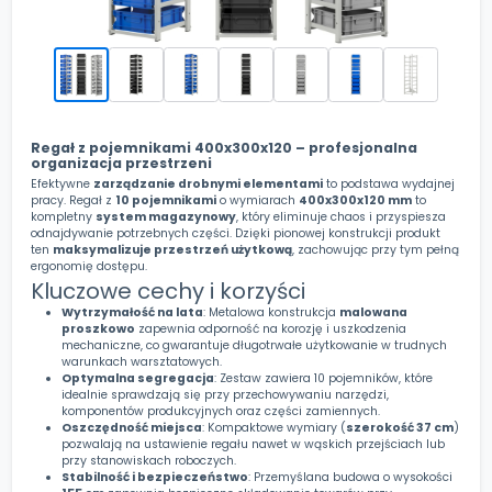
Regał z pojemnikami 400x300x120
– profesjonalna
organizacja przestrzeni
Efektywne
zarządzanie drobnymi elementami
to podstawa wydajnej
pracy. Regał z
10 pojemnikami
o wymiarach
400x300x120 mm
to
kompletny
system magazynowy
, który eliminuje chaos i przyspiesza
odnajdywanie potrzebnych części. Dzięki pionowej konstrukcji produkt
ten
maksymalizuje przestrzeń użytkową
, zachowując przy tym pełną
ergonomię dostępu.
Kluczowe cechy i korzyści
Wytrzymałość na lata
: Metalowa konstrukcja
malowana
proszkowo
zapewnia odporność na korozję i uszkodzenia
mechaniczne, co gwarantuje długotrwałe użytkowanie w trudnych
warunkach warsztatowych.
Optymalna segregacja
: Zestaw zawiera 10 pojemników, które
idealnie sprawdzają się przy przechowywaniu narzędzi,
komponentów produkcyjnych oraz części zamiennych.
Oszczędność miejsca
: Kompaktowe wymiary (
szerokość 37 cm
)
pozwalają na ustawienie regału nawet w wąskich przejściach lub
przy stanowiskach roboczych.
Stabilność i bezpieczeństwo
: Przemyślana budowa o wysokości