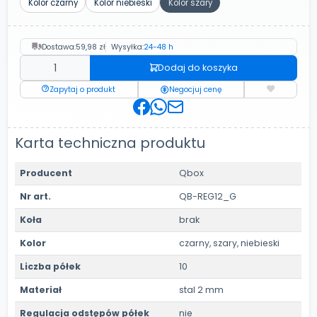
Kolor czarny
Kolor niebieski
Kolor szary
Dostawa:
59,98 zł
Wysyłka:
24-48 h
Dodaj do koszyka
Zapytaj o produkt
Negocjuj cenę
Karta techniczna produktu
Producent
Qbox
Nr art.
QB-REG12_G
Koła
brak
Kolor
czarny, szary, niebieski
Liczba półek
10
Materiał
stal 2 mm
Regulacja odstępów półek
nie