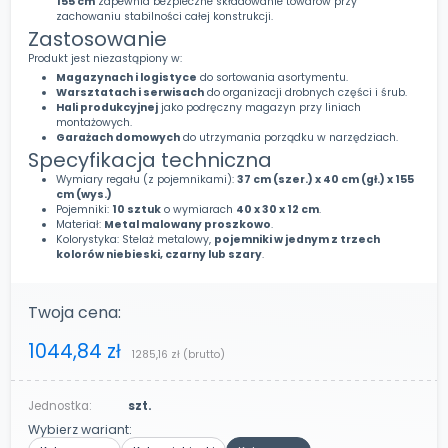
155 cm
zapewnia bezpieczne składowanie towarów przy
zachowaniu stabilności całej konstrukcji.
Zastosowanie
Produkt jest niezastąpiony w:
Magazynach i logistyce
do sortowania asortymentu.
Warsztatach i serwisach
do organizacji drobnych części i śrub.
Hali produkcyjnej
jako podręczny magazyn przy liniach
montażowych.
Garażach domowych
do utrzymania porządku w narzędziach.
Specyfikacja techniczna
Wymiary regału (z pojemnikami):
37 cm (szer.) x 40 cm (gł.) x 155
cm (wys.)
Pojemniki:
10 sztuk
o wymiarach
40 x 30 x 12 cm
.
Materiał:
Metal malowany proszkowo
.
Kolorystyka: Stelaż metalowy,
pojemniki w jednym z trzech
kolorów niebieski, czarny lub szary
.
Twoja cena:
1044,84 zł
1285,16 zł
(brutto)
Jednostka:
szt.
Wybierz wariant: