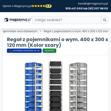
handel@magazynuj.pl
4.8
Opinia o Magazynuj.pl
535 401 000 lub (61) 307 66 00
 do pojemników warsztatowych
Regał z pojemnikami o wym. 400 x 300 x 120 mm
Regał z pojemnikami o wym. 400 x 300 x
120 mm
(Kolor szary)
WYPRODUKOWANE W UE
NOWOŚĆ