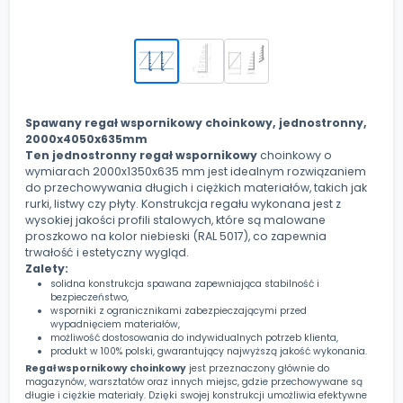
Spawany regał wspornikowy choinkowy, jednostronny,
2000x4050x635mm
Ten jednostronny regał wspornikowy
choinkowy o
wymiarach 2000x1350x635 mm jest idealnym rozwiązaniem
do przechowywania długich i ciężkich materiałów, takich jak
rurki, listwy czy płyty. Konstrukcja regału wykonana jest z
wysokiej jakości profili stalowych, które są malowane
proszkowo na kolor niebieski (RAL 5017), co zapewnia
trwałość i estetyczny wygląd.
Zalety:
solidna konstrukcja spawana zapewniająca stabilność i
bezpieczeństwo,
wsporniki z ogranicznikami zabezpieczającymi przed
wypadnięciem materiałów,
możliwość dostosowania do indywidualnych potrzeb klienta,
produkt w 100% polski, gwarantujący najwyższą jakość wykonania.
Regał wspornikowy choinkowy
jest przeznaczony głównie do
magazynów, warsztatów oraz innych miejsc, gdzie przechowywane są
długie i ciężkie materiały. Dzięki swojej konstrukcji umożliwia efektywne