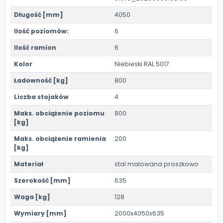
Długość [mm]
4050
Ilość poziomów:
6
Ilość ramion
6
Kolor
Niebieski RAL 5017
Ładowność [kg]
800
Liczba stojaków
4
Maks. obciążenie poziomu
800
[kg]
Maks. obciążenie ramienia
200
[kg]
Materiał
stal malowana proszkowo
Szerokość [mm]
635
Waga [kg]
128
Wymiary [mm]
2000x4050x635