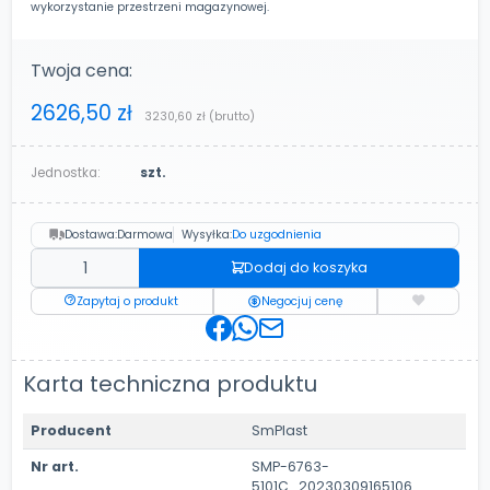
wykorzystanie przestrzeni magazynowej.
Twoja cena:
2626,50 zł
3230,60 zł
(brutto)
Jednostka:
szt.
Dostawa:
Darmowa
Wysyłka:
Do uzgodnienia
Dodaj do koszyka
Zapytaj o produkt
Negocjuj cenę
Karta techniczna produktu
Producent
SmPlast
Nr art.
SMP-6763-
5101C_20230309165106