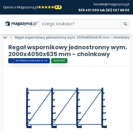
handel@magazynuj.pl
4.8
Opinia o Magazynuj.pl
535 401 000 lub (61) 307 66 00
kowe
Regał wspornikowy jednostronny wym. 2000x4050x635 mm - choinkowy
Regał wspornikowy jednostronny wym.
2000x4050x635 mm - choinkowy
WYPRODUKOWANE W UE
NOWOŚĆ