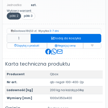
Jednostka:
szt.
Wybierz wariant:
półki 2
półki 3
Dostawa:
184,50 zł
Wysyłka:
3-7 dni
Dodaj do koszyka
Zapytaj o produkt
Negocjuj cenę
Karta techniczna produktu
Producent
Qbox
Nr art.
qb-regal-100-400-2p
Ładowność [kg]
200 kg na każdą półkę
Wymiary [mm]
1000x1350x400