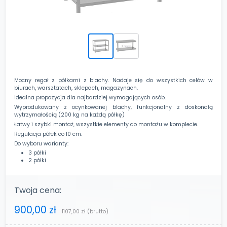
Mocny regał z półkami z blachy. Nadaje się do wszystkich celów w
biurach, warsztatach, sklepach, magazynach.
Idealna propozycja dla najbardziej wymagających osób.
Wyprodukowany z ocynkowanej blachy, funkcjonalny z doskonałą
wytrzymałością (200 kg na każdą półkę)
Łatwy i szybki montaż, wszystkie elementy do montażu w komplecie.
Regulacja półek co 10 cm.
Do wyboru warianty:
3 półki
2 półki
Twoja cena:
900,00 zł
1107,00 zł
(brutto)