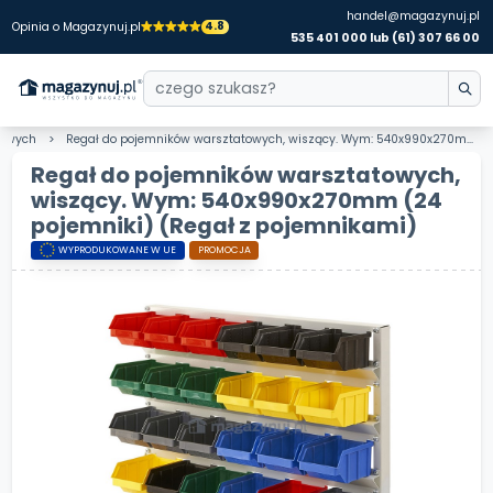
handel@magazynuj.pl
4.8
Opinia o Magazynuj.pl
535 401 000 lub (61) 307 66 00
atowych
Regał do pojemników warsztatowych, wiszący. Wym: 540x990x270mm (24 pojemniki)
Regał do pojemników warsztatowych,
wiszący. Wym: 540x990x270mm (24
pojemniki)
(Regał z pojemnikami)
WYPRODUKOWANE W UE
PROMOCJA