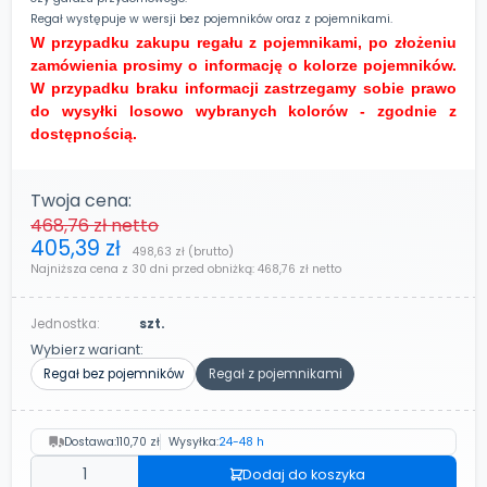
Regał występuje w wersji bez pojemników oraz z pojemnikami.
W przypadku zakupu regału z pojemnikami, po złożeniu
zamówienia prosimy o informację o kolorze pojemników.
W przypadku braku informacji zastrzegamy sobie prawo
do wysyłki losowo wybranych kolorów - zgodnie z
dostępnością.
Twoja cena:
468,76 zł
netto
405,39 zł
498,63 zł
(brutto)
Najniższa cena z 30 dni przed obniżką:
468,76 zł
netto
Jednostka:
szt.
Wybierz wariant:
Regał bez pojemników
Regał z pojemnikami
Dostawa:
110,70 zł
Wysyłka:
24-48 h
Dodaj do koszyka