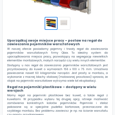
Uporządkuj swoje miejsce pracy – postaw na regał do
zawieszania pojemników warsztatowych
W naszej ofercie posiadamy pojemny i trwały regał do zawieszania
pojemników warsztatowych firmy Qbox. To idealny system do
uporządkowania miejsca pracy, pozwalający na segregację niewielkich
elementów montażowych, małych narzędzi czy wielu innych elementów.
Dostępny u nas regał do zawieszania pojemników warsztatowych jest
przystosowany do kuwet o wymiarach 156 x 100 x 75 mm. Umożliwia
powieszenie nawet 60 kilogramów narzędzi. Jest prosty w montażu, a
wykonanie z mocnej blachy stalowej (malowanej proszkowo) sprawia, że
stojak na pojemniki warsztatowe wytrzyma wiele lat eksploatacji.
Regał na pojemniki plastikowe – dostępny w wielu
wersjach
Mamy regał na pojemniki plastikowe bez kuwet, a także regał z
kuwetami. W przypadku wyboru tej drugiej opcji, istnieje możliwość
zamówienia konkretnych kolorów pojemników. Pojemniki i stelaż
pakowane są w specjalne pudełka kartonowe, przeznaczone do
szybkiego montażu. Bez problemu zawiesisz je np. na ścianie warsztatu
czy garażu przydomowego.