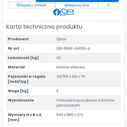
Zapytaj o produkt
Negocjuj cenę
Karta techniczna produktu
Producent
Qbox
Nr art.
QB-RMW-04000-p
Ładowność [kg]
60
Materiał
blacha stalowa
Pojemniki w regale
24/156 x 100 x 75
[ilość/typ]
Waga [kg]
5
Wykończenie
malowana proszkowo w kolorze
jasnoszarym
Wymiary H x B x A
540 x 990 x 270
[mm]