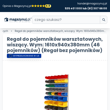
handel@magazynuj.pl
4.8
Opinia o Magazynuj.pl
535 401 000 lub (61) 307 66 00
atowych
Regał do pojemników warsztatowych, wiszący. Wym: 1610x940x380mm (46 pojemników)
Regał do pojemników warsztatowych,
wiszący. Wym: 1610x940x380mm (46
pojemników)
(Regał bez pojemników)
WYPRODUKOWANE W UE