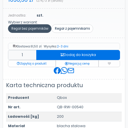
1274,73 zł
(brutto)
Jednostka:
szt.
Wybierz wariant:
Regał bez pojemników
Regał z pojemnikami
Dostawa:
61,50 zł
Wysyłka:
2-3 dni
Dodaj do koszyka
Zapytaj o produkt
Negocjuj cenę
Karta techniczna produktu
Producent
Qbox
Nr art.
QB-RW-00540
Ładowność [kg]
200
Materiał
blacha stalowa