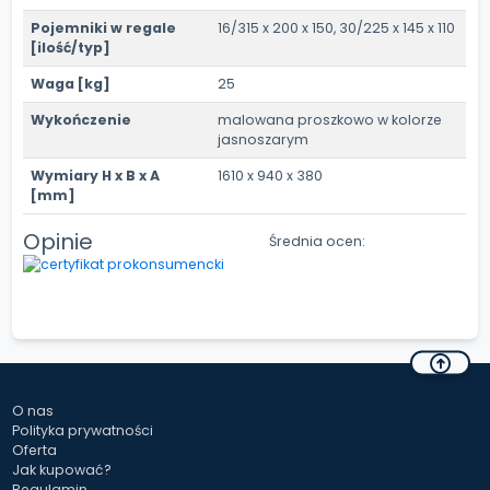
Pojemniki w regale
16/315 x 200 x 150, 30/225 x 145 x 110
[ilość/typ]
Waga [kg]
25
Wykończenie
malowana proszkowo w kolorze
jasnoszarym
Wymiary H x B x A
1610 x 940 x 380
[mm]
Opinie
Średnia ocen:
O nas
Polityka prywatności
Oferta
Jak kupować?
Regulamin