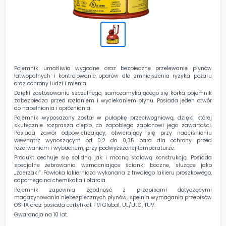
Pojemnik umożliwia wygodne oraz bezpieczne przelewanie płynów
łatwopalnych i kontrolowanie oparów dla zmniejszenia ryzyka pożaru
oraz ochrony ludzi i mienia.
Dzięki zastosowaniu szczelnego, samozamykającego się korka pojemnik
zabezpiecza przed rozlaniem i wyciekaniem płynu. Posiada jeden otwór
do napełniania i opróżniania.
Pojemnik wyposażony został w pułapkę przeciwogniową, dzięki której
skutecznie rozprasza ciepło, co zapobiega zapłonowi jego zawartości.
Posiada zawór odpowietrzający, otwierający się przy nadciśnieniu
wewnątrz wynoszącym od 0,2 do 0,35 bara dla ochrony przed
rozerwaniem i wybuchem, przy podwyższonej temperaturze.
Produkt cechuje się solidną jak i mocną stalową konstrukcją. Posiada
specjalne żebrowania wzmacniające ścianki boczne, służące jako
„zderzaki”. Powłoka lakiernicza wykonana z trwałego lakieru proszkowego,
odpornego na chemikalia i otarcia.
Pojemnik zapewnia zgodność z przepisami dotyczącymi
magazynowania niebezpiecznych płynów, spełnia wymagania przepisów
OSHA oraz posiada certyfikat FM Global, UL/ULC, TUV.
Gwarancja na 10 lat.