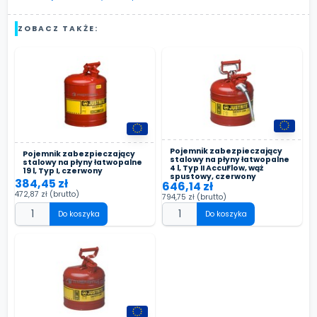
ZOBACZ TAKŻE:
Pojemnik zabezpieczający
Pojemnik zabezpieczający
stalowy na płyny łatwopalne
stalowy na płyny łatwopalne
4 l, Typ II AccuFlow, wąż
19 l, Typ I, czerwony
spustowy, czerwony
384,45 zł
646,14 zł
472,87 zł
(brutto)
794,75 zł
(brutto)
Do koszyka
Do koszyka