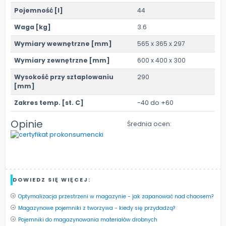
Pojemność [l]
44
Waga [kg]
3.6
Wymiary wewnętrzne [mm]
565 x 365 x 297
Wymiary zewnętrzne [mm]
600 x 400 x 300
Wysokość przy sztaplowaniu
290
[mm]
Zakres temp. [st. C]
-40 do +60
Opinie
Średnia ocen:
DOWIEDZ SIĘ WIĘCEJ:
Optymalizacja przestrzeni w magazynie - jak zapanować nad chaosem?
Magazynowe pojemniki z tworzywa - kiedy się przydadzą?
Pojemniki do magazynowania materiałów drobnych