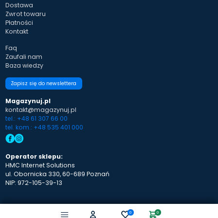
Dostawa
Zwrot towaru
Płatności
Kontakt
Faq
Zaufali nam
Baza wiedzy
Zapisz się do newslettera
Magazynuj.pl
kontakt@magazynuj.pl
tel.: +48 61 307 66 00
tel. kom.: +48 535 401 000
Operator sklepu:
HMC Internet Solutions
ul. Obornicka 330, 60-689 Poznań
NIP: 972-105-39-13
0
0