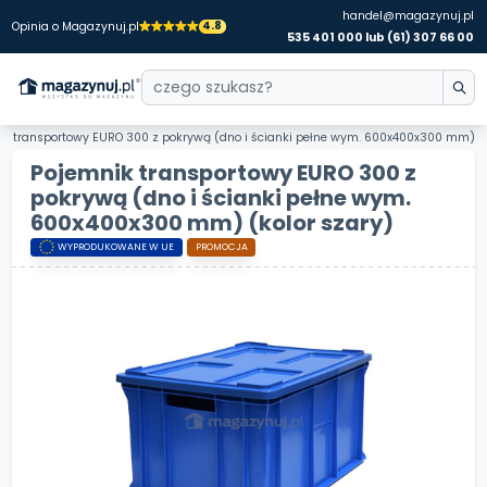
handel@magazynuj.pl
4.8
Opinia o Magazynuj.pl
535 401 000 lub (61) 307 66 00
ik transportowy EURO 300 z pokrywą (dno i ścianki pełne wym. 600x400x300 mm)
Pojemnik transportowy EURO 300 z
pokrywą (dno i ścianki pełne wym.
600x400x300 mm)
(kolor szary)
WYPRODUKOWANE W UE
PROMOCJA