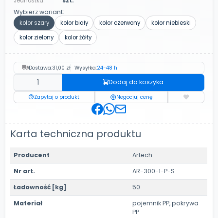
Jednostka:
szt.
Wybierz wariant:
kolor szary
kolor biały
kolor czerwony
kolor niebieski
kolor zielony
kolor żółty
Dostawa:
31,00 zł
Wysyłka:
24-48 h
Dodaj do koszyka
Zapytaj o produkt
Negocjuj cenę
Karta techniczna produktu
Producent
Artech
Nr art.
AR-300-1-P-S
Ładowność [kg]
50
Materiał
pojemnik PP, pokrywa
PP