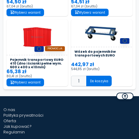
54,50 zł
54,51 zł
67,04 zł
(brutto)
67,04 zł
(brutto)
Wybierz wariant
Wybierz wariant
PROMOCJA
Wózek do pojemników
transportowych EURO
Pojemnik transportowy EURO
442,97 zł
410 (dno i ścianki pełne wym.
600 x 400 x 410mm)
544,85 zł
(brutto)
65,38 zł
80,41 zł
(brutto)
Do koszyka
Wybierz wariant
O nas
Polityka prywatności
Oferta
Jak kupować?
Regulamin