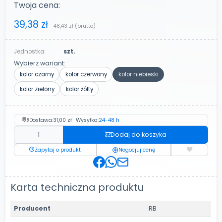
Twoja cena:
39,38 zł
48,43 zł
(brutto)
Jednostka:
szt.
Wybierz wariant:
kolor czarny
kolor czerwony
kolor niebieski
kolor zielony
kolor żółty
Dostawa:
31,00 zł
Wysyłka:
24-48 h
Dodaj do koszyka
Zapytaj o produkt
Negocjuj cenę
Karta techniczna produktu
Producent
RB