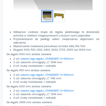
Odbojnica czołowa słupa do regału paletowego to doskonała
ochrona w strefach magazynowych o dużym ruchu pojazdów
Przytwierdzana do podłogi celem zwiększenia odporności na
uderzenia.
Wykończenie malowane proszkowo na kolor żółty RAL 1021.
Długość 1000, 1100, 1200, 2400, 2600, 2700, 2900 lub 3600 mm
Do regału 1000 mm zestaw zawiera:
2 szt.
osłona nogi regału „STANDARD” H=400mm
2 szt. ceownik zimnogięty „C” 1040 mm
4 szt. śruby montażowe + nakrętki
Do regału 1100 mm zestaw zawiera:
2 szt.
osłona nogi regału „STANDARD” H=400mm
2 szt. ceownik zimnogięty „C” 1140 mm
4 szt. śruby montażowe + nakrętki
Do regału 1200 mm zestaw zawiera:
2 szt.
osłona nogi regału „STANDARD” H=400mm
2 szt. ceownik zimnogięty „C” 1240 mm
4 szt. śruby montażowe + nakrętki
Do regału 2400 mm zestaw zawiera: