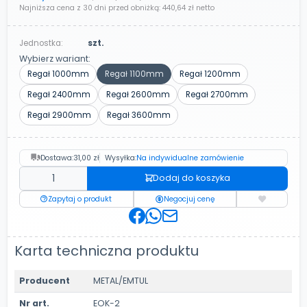
Najniższa cena z 30 dni przed obniżką:
440,64 zł
netto
Jednostka:
szt.
Wybierz wariant:
Regał 1000mm
Regał 1100mm
Regał 1200mm
Regał 2400mm
Regał 2600mm
Regał 2700mm
Regał 2900mm
Regał 3600mm
Dostawa:
31,00 zł
Wysyłka:
Na indywidualne zamówienie
Dodaj do koszyka
Zapytaj o produkt
Negocjuj cenę
Karta techniczna produktu
Producent
METAL/EMTUL
Nr art.
EOK-2