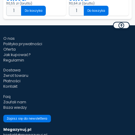
110,55 zł
(brutto)
110,64 zł
(brutto)
Do koszyka
Do koszyka
O nas
Polityka prywatności
Oferta
Jak kupować?
Regulamin
Dostawa
Zwrot towaru
Płatności
Kontakt
Faq
Zaufali nam
Baza wiedzy
Zapisz się do newslettera
Magazynuj.pl
kontakt@magazynuj.pl