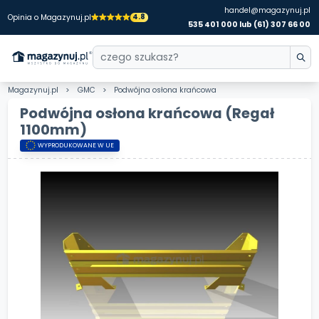
handel@magazynuj.pl
4.8
Opinia o Magazynuj.pl
535 401 000 lub (61) 307 66 00
Magazynuj.pl
GMC
Podwójna osłona krańcowa
Podwójna osłona krańcowa
(Regał
1100mm)
WYPRODUKOWANE W UE