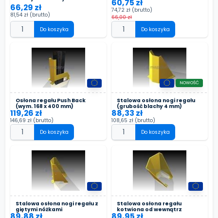
60,75 zł
66,29 zł
74,72 zł
(brutto)
81,54 zł
(brutto)
66,00 zł
Do koszyka
Do koszyka
NOWOŚĆ
Osłona regału Push Back
Stalowa osłona nogi regału
(wym. 168 x 400 mm)
(grubość blachy 4 mm)
119,26 zł
88,33 zł
146,69 zł
(brutto)
108,65 zł
(brutto)
Do koszyka
Do koszyka
Stalowa osłona nogi regału z
Stalowa osłona regału
giętymi nóżkami
kotwiona od wewnątrz
89,88 zł
89,95 zł