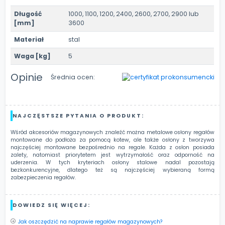
Długość
1000, 1100, 1200, 2400, 2600, 2700, 2900 lub
[mm]
3600
Materiał
stal
Waga [kg]
5
Opinie
Średnia ocen:
NAJCZĘSTSZE PYTANIA O PRODUKT:
Wśród akcesoriów magazynowych znaleźć można metalowe osłony regałów
montowane do podłoża za pomocą kotew, ale także osłony z tworzywa
najczęściej montowane bezpośrednio na regale. Każda z osłon posiada
zalety, natomiast priorytetem jest wytrzymałość oraz odporność na
uderzenia. W tych kryteriach osłony stalowe nadal pozostają
bezkonkurencyjne, dlatego też są najczęściej wybieraną formą
zabezpieczenia regałów.
DOWIEDZ SIĘ WIĘCEJ:
Jak oszczędzić na naprawie regałów magazynowych?