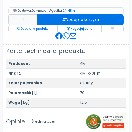
Dostawa:
Darmowa
Wysyłka:
24-48 h
Dodaj do koszyka
Zapytaj o produkt
Negocjuj cenę
Karta techniczna produktu
Producent
4M
Nr art.
4M-k70l-m
Kolor pojemnika
czarny
Pojemność [l]
70
Waga [kg]
12.5
Opinie
Średnia ocen: