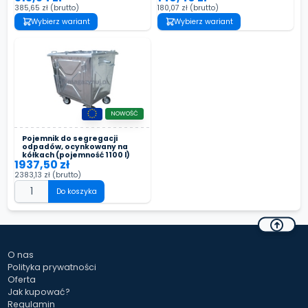
385,65 zł
(brutto)
180,07 zł
(brutto)
Wybierz wariant
Wybierz wariant
NOWOŚĆ
Pojemnik do segregacji
odpadów, ocynkowany na
kółkach (pojemność 1100 l)
1937,50 zł
2383,13 zł
(brutto)
Do koszyka
O nas
Polityka prywatności
Oferta
Jak kupować?
Regulamin