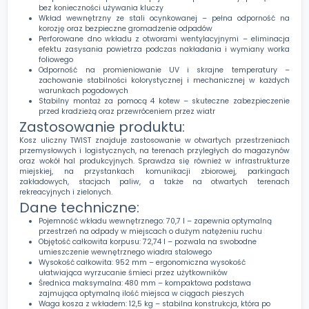
bez konieczności używania kluczy
Wkład wewnętrzny ze stali ocynkowanej – pełna odporność na
korozję oraz bezpieczne gromadzenie odpadów
Perforowane dno wkładu z otworami wentylacyjnymi – eliminacja
efektu zasysania powietrza podczas nakładania i wymiany worka
foliowego
Odporność na promieniowanie UV i skrajne temperatury –
zachowanie stabilności kolorystycznej i mechanicznej w każdych
warunkach pogodowych
Stabilny montaż za pomocą 4 kotew – skuteczne zabezpieczenie
przed kradzieżą oraz przewróceniem przez wiatr
Zastosowanie produktu:
Kosz uliczny TWIST znajduje zastosowanie w otwartych przestrzeniach
przemysłowych i logistycznych, na terenach przyległych do magazynów
oraz wokół hal produkcyjnych. Sprawdza się również w infrastrukturze
miejskiej, na przystankach komunikacji zbiorowej, parkingach
zakładowych, stacjach paliw, a także na otwartych terenach
rekreacyjnych i zielonych.
Dane techniczne:
Pojemność wkładu wewnętrznego: 70,7 l – zapewnia optymalną
przestrzeń na odpady w miejscach o dużym natężeniu ruchu
Objętość całkowita korpusu: 72,74 l – pozwala na swobodne
umieszczenie wewnętrznego wiadra stalowego
Wysokość całkowita: 952 mm – ergonomiczna wysokość
ułatwiająca wyrzucanie śmieci przez użytkowników
Średnica maksymalna: 480 mm – kompaktowa podstawa
zajmująca optymalną ilość miejsca w ciągach pieszych
Waga kosza z wkładem: 12,5 kg – stabilna konstrukcja, która po