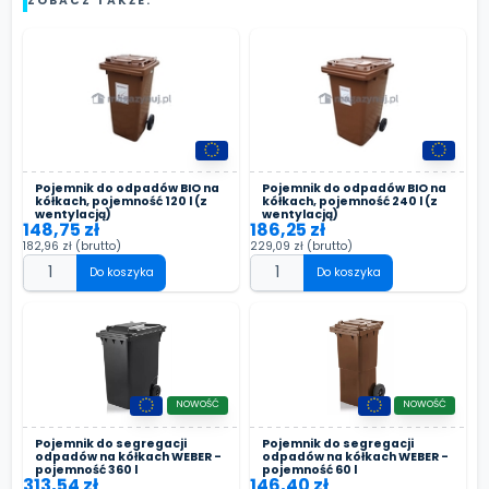
ZOBACZ TAKŻE:
Pojemnik do odpadów BIO na
Pojemnik do odpadów BIO na
kółkach, pojemność 120 l (z
kółkach, pojemność 240 l (z
wentylacją)
wentylacją)
148,75 zł
186,25 zł
182,96 zł
(brutto)
229,09 zł
(brutto)
Do koszyka
Do koszyka
NOWOŚĆ
NOWOŚĆ
Pojemnik do segregacji
Pojemnik do segregacji
odpadów na kółkach WEBER -
odpadów na kółkach WEBER -
pojemność 360 l
pojemność 60 l
313,54 zł
146,40 zł