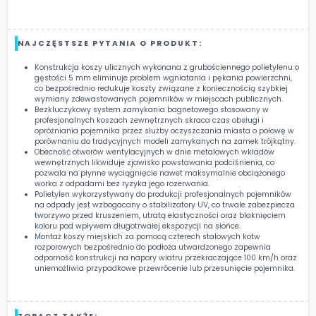
NAJCZĘSTSZE PYTANIA O PRODUKT:
Konstrukcja koszy ulicznych wykonana z grubościennego polietylenu o
gęstości 5 mm eliminuje problem wgniatania i pękania powierzchni,
co bezpośrednio redukuje koszty związane z koniecznością szybkiej
wymiany zdewastowanych pojemników w miejscach publicznych.
Bezkluczykowy system zamykania bagnetowego stosowany w
profesjonalnych koszach zewnętrznych skraca czas obsługi i
opróżniania pojemnika przez służby oczyszczania miasta o połowę w
porównaniu do tradycyjnych modeli zamykanych na zamek trójkątny.
Obecność otworów wentylacyjnych w dnie metalowych wkładów
wewnętrznych likwiduje zjawisko powstawania podciśnienia, co
pozwala na płynne wyciągnięcie nawet maksymalnie obciążonego
worka z odpadami bez ryzyka jego rozerwania.
Polietylen wykorzystywany do produkcji profesjonalnych pojemników
na odpady jest wzbogacany o stabilizatory UV, co trwale zabezpiecza
tworzywo przed kruszeniem, utratą elastyczności oraz blaknięciem
koloru pod wpływem długotrwałej ekspozycji na słońce.
Montaż koszy miejskich za pomocą czterech stalowych kotw
rozporowych bezpośrednio do podłoża utwardzonego zapewnia
odporność konstrukcji na napory wiatru przekraczające 100 km/h oraz
uniemożliwia przypadkowe przewrócenie lub przesunięcie pojemnika.