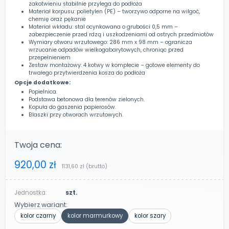
zakotwieniu stabilnie przylega do podłoża
Materiał korpusu: polietylen (PE) – tworzywo odporne na wilgoć,
chemię oraz pękanie
Materiał wkładu: stal ocynkowana o grubości 0,5 mm –
zabezpieczenie przed rdzą i uszkodzeniami od ostrych przedmiotów
Wymiary otworu wrzutowego: 286 mm x 98 mm – ogranicza
wrzucanie odpadów wielkogabarytowych, chroniąc przed
przepełnieniem
Zestaw montażowy: 4 kotwy w komplecie – gotowe elementy do
trwałego przytwierdzenia kosza do podłoża
Opcje dodatkowe:
Popielnica.
Podstawa betonowa dla terenów zielonych.
Kopuła do gaszenia papierosów.
Blaszki przy otworach wrzutowych.
Twoja cena:
920,00 zł
1131,60 zł
(brutto)
Jednostka:
szt.
Wybierz wariant:
kolor czarny
kolor marmurkowy
kolor szary