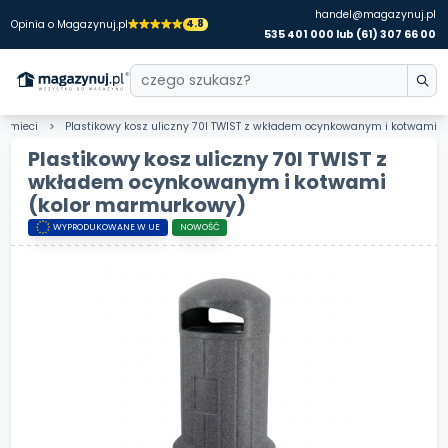
handel@magazynuj.pl
4.8
Opinia o Magazynuj.pl
535 401 000 lub (61) 307 66 00
a śmieci
Plastikowy kosz uliczny 70l TWIST z wkładem ocynkowanym i kotwami
Plastikowy kosz uliczny 70l TWIST z
wkładem ocynkowanym i kotwami
(kolor marmurkowy)
WYPRODUKOWANE W UE
NOWOŚĆ