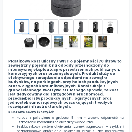
Plastikowy kosz uliczny TWIST o pojemności 70 litrów
to
zewnętrzny pojemnik na odpady przeznaczony do
intensywnej eksploatacji w przestrzeniach publicznych,
komercyjnych oraz przemysłowych. Produkt służy do
efektywnego zarządzania odpadami na zewnątrz
budynków, na parkingach, przy halach produkcyjnych
oraz w ciągach komunikacyjnych. Konstrukcja z
grubościennego tworzywa sztucznego sprawia, że kosz
jest dedykowany dla zarządców nieruchomości,
przedsiębiorstw produkcyjnych, logistycznych oraz
jednostek samorządowych poszukujących trwałych
rozwiązań infrastrukturalnych.
Kluczowe cechy i korzyści:
Korpus z polietylenu o grubości 5 mm – wysoka odporność na
uszkodzenia mechaniczne oraz akty wandalizmu
Bezkluczykowy system otwierania (zamek bagnetowy) – szybkie i
bezproblemowe opróżnianie pojemnika przez służby porządkowe