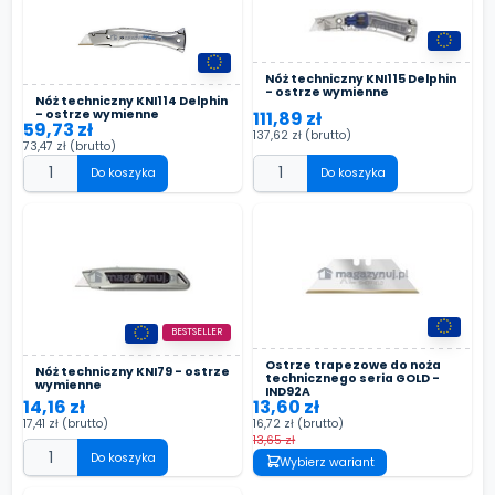
Nóż techniczny KNI115 Delphin
- ostrze wymienne
Nóż techniczny KNI114 Delphin
- ostrze wymienne
111,89 zł
59,73 zł
137,62 zł
(brutto)
73,47 zł
(brutto)
Do koszyka
Do koszyka
BESTSELLER
Ostrze trapezowe do noża
Nóż techniczny KNI79 - ostrze
technicznego seria GOLD -
wymienne
IND92A
13,60 zł
14,16 zł
16,72 zł
(brutto)
17,41 zł
(brutto)
13,65 zł
Do koszyka
Wybierz wariant