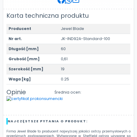
Karta techniczna produktu
Producent
Jewel Blade
Nr art.
JK-IND92A-Standard-100
Długość [mm]
60
Grubość [mm]
0,61
Szerokość [mm]
19
Waga [kg]
0.25
Opinie
Średnia ocen:
NAJCZĘSTSZE PYTANIA O PRODUKT:
Firma Jewel Blade to producent najwyższej jakości ostrzy przemysłowych o
przeróżnych zastosowaniach. Wytwarzane w Sheffield ostrza używane są