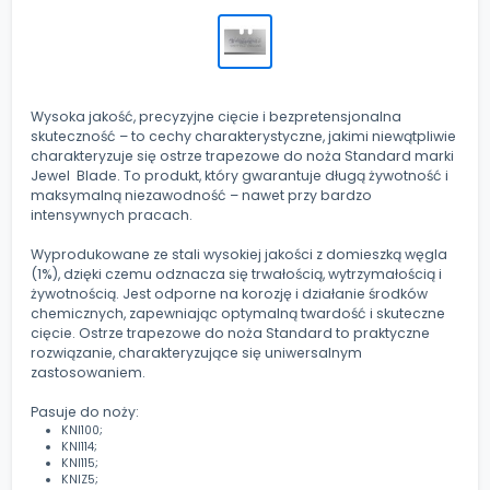
Wysoka jakość, precyzyjne cięcie i bezpretensjonalna
skuteczność – to cechy charakterystyczne, jakimi niewątpliwie
charakteryzuje się ostrze trapezowe do noża Standard marki
Jewel Blade. To produkt, który gwarantuje długą żywotność i
maksymalną niezawodność – nawet przy bardzo
intensywnych pracach.
Wyprodukowane ze stali wysokiej jakości z domieszką węgla
(1%), dzięki czemu odznacza się trwałością, wytrzymałością i
żywotnością. Jest odporne na korozję i działanie środków
chemicznych, zapewniając optymalną twardość i skuteczne
cięcie. Ostrze trapezowe do noża Standard to praktyczne
rozwiązanie, charakteryzujące się uniwersalnym
zastosowaniem.
Pasuje do noży:
KNI100;
KNI114;
KNI115;
KNIZ5;