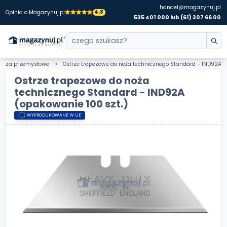
handel@magazynuj.pl
4.8
Opinia o Magazynuj.pl
535 401 000 lub (61) 307 66 00
strza przemysłowe
Ostrze trapezowe do noża technicznego Standard - IND92A
Ostrze trapezowe do noża
technicznego Standard - IND92A
(opakowanie 100 szt.)
WYPRODUKOWANE W UE