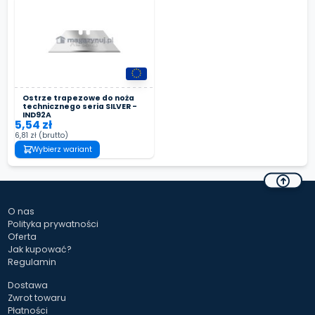
Ostrze trapezowe do noża
technicznego seria SILVER -
IND92A
5,54 zł
6,81 zł
(brutto)
Wybierz wariant
O nas
Polityka prywatności
Oferta
Jak kupować?
Regulamin
Dostawa
Zwrot towaru
Płatności