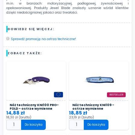
m.in. w branżach: motoryzacyjnej, podłogowej, żywnościowej i
opakowan
iowej. Produkty Jewel Blade znalazły uznanie wśród klientów
dzięki niedoścignionej jakości oraz trwałości.
DOWIEDZ SIĘ WIĘCEJ:
Sprawdź promocję na ostrza techniczne!
ZOBACZ TAKŻE:
BESTSELLER
Nóż techniczny KNI100 PRO-
Nóż techniczny KNI109 -
FOLD - ostrze wymienne
ostrze wymienne
14,88 zł
18,85 zł
18,30 zł
(brutto)
23,19 zł
(brutto)
Do koszyka
Do koszyka