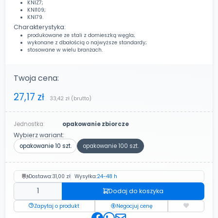
KNIZ7;
KNI109;
KNI79.
Charakterystyka:
produkowane ze stali z domieszką węgla;
wykonane z dbałością o najwyższe standardy;
stosowane w wielu branżach.
Twoja cena:
27,17 zł
33,42 zł
(brutto)
Jednostka:
opakowanie zbiorcze
Wybierz wariant:
opakowanie 10 szt.
opakowanie 100 szt.
Dostawa:
31,00 zł
Wysyłka:
24-48 h
Dodaj do koszyka
Zapytaj o produkt
Negocjuj cenę