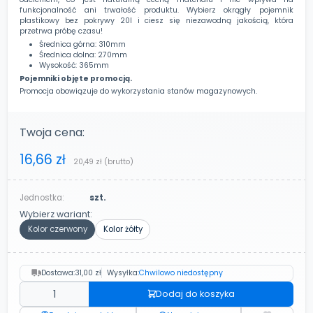
funkcjonalność ani trwałość produktu. Wybierz okrągły pojemnik
plastikowy bez pokrywy 20l i ciesz się niezawodną jakością, która
przetrwa próbę czasu!
Średnica górna: 310mm
Średnica dolna: 270mm
Wysokość: 365mm
Pojemniki objęte promocją.
Promocja obowiązuje do wykorzystania stanów magazynowych.
Twoja cena:
16,66 zł
20,49 zł
(brutto)
Jednostka:
szt.
Wybierz wariant:
Kolor czerwony
Kolor żółty
Dostawa:
31,00 zł
Wysyłka:
Chwilowo niedostępny
Dodaj do koszyka