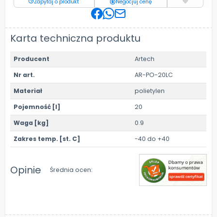
Zapytaj o produkt
Negocjuj cenę
Karta techniczna produktu
Producent
Artech
Nr art.
AR-PO-20LC
Materiał
polietylen
Pojemność [l]
20
Waga [kg]
0.9
Zakres temp. [st. C]
-40 do +40
Opinie
Średnia ocen: