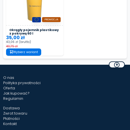
PROMOCJA
Okrągły pojemnik plastikowy
z pokrywą 60 l
35,00 zł
43,06 zł
(brutto)
40,75 zł
Wybierz wariant
O nas
Polityka prywatności
Oferta
Jak kupować?
Regulamin
Dostawa
Zwrot towaru
Płatności
Kontakt