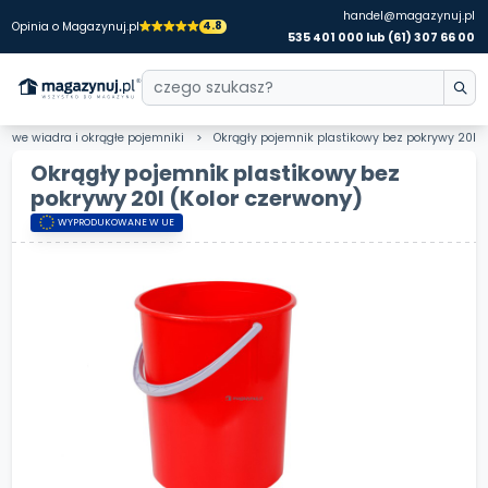
handel@magazynuj.pl
4.8
Opinia o Magazynuj.pl
535 401 000 lub (61) 307 66 00
ikowe wiadra i okrągłe pojemniki
Okrągły pojemnik plastikowy bez pokrywy 20l
Okrągły pojemnik plastikowy bez
pokrywy 20l
(Kolor czerwony)
WYPRODUKOWANE W UE