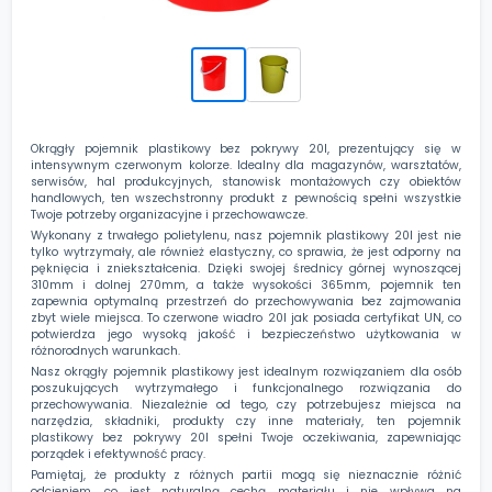
Okrągły pojemnik plastikowy bez pokrywy 20l, prezentujący się w
intensywnym czerwonym kolorze. Idealny dla magazynów, warsztatów,
serwisów, hal produkcyjnych, stanowisk montażowych czy obiektów
handlowych, ten wszechstronny produkt z pewnością spełni wszystkie
Twoje potrzeby organizacyjne i przechowawcze.
Wykonany z trwałego polietylenu, nasz pojemnik plastikowy 20l jest nie
tylko wytrzymały, ale również elastyczny, co sprawia, że jest odporny na
pęknięcia i zniekształcenia. Dzięki swojej średnicy górnej wynoszącej
310mm i dolnej 270mm, a także wysokości 365mm, pojemnik ten
zapewnia optymalną przestrzeń do przechowywania bez zajmowania
zbyt wiele miejsca. To czerwone wiadro 20l jak posiada certyfikat UN, co
potwierdza jego wysoką jakość i bezpieczeństwo użytkowania w
różnorodnych warunkach.
Nasz okrągły pojemnik plastikowy jest idealnym rozwiązaniem dla osób
poszukujących wytrzymałego i funkcjonalnego rozwiązania do
przechowywania. Niezależnie od tego, czy potrzebujesz miejsca na
narzędzia, składniki, produkty czy inne materiały, ten pojemnik
plastikowy bez pokrywy 20l spełni Twoje oczekiwania, zapewniając
porządek i efektywność pracy.
Pamiętaj, że produkty z różnych partii mogą się nieznacznie różnić
odcieniem, co jest naturalną cechą materiału i nie wpływa na