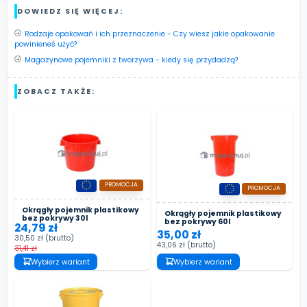
DOWIEDZ SIĘ WIĘCEJ:
Rodzaje opakowań i ich przeznaczenie - Czy wiesz jakie opakowanie
powinieneś użyć?
Magazynowe pojemniki z tworzywa - kiedy się przydadzą?
ZOBACZ TAKŻE:
PROMOCJA
PROMOCJA
Okrągły pojemnik plastikowy
Okrągły pojemnik plastikowy
bez pokrywy 30l
bez pokrywy 60l
24,79 zł
35,00 zł
30,50 zł
(brutto)
43,06 zł
(brutto)
31,41 zł
Wybierz wariant
Wybierz wariant