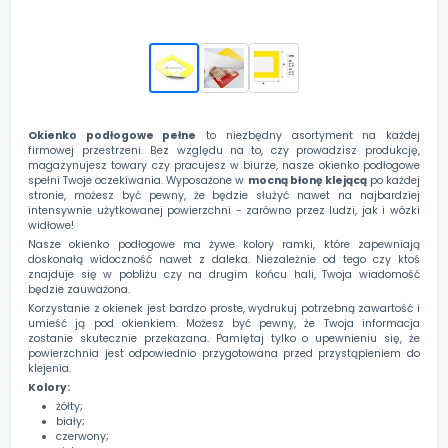
Okienko podłogowe pełne
to niezbędny asortyment na każdej
firmowej przestrzeni. Bez względu na to, czy prowadzisz produkcję,
magazynujesz towary czy pracujesz w biurze, nasze okienko podłogowe
spełni Twoje oczekiwania. Wyposażone w
mocną błonę klejącą
po każdej
stronie, możesz być pewny, że będzie służyć nawet na najbardziej
intensywnie użytkowanej powierzchni - zarówno przez ludzi, jak i wózki
widłowe!
Nasze okienko podłogowe ma żywe kolory ramki, które zapewniają
doskonałą widoczność nawet z daleka. Niezależnie od tego czy ktoś
znajduje się w pobliżu czy na drugim końcu hali, Twoja wiadomość
będzie zauważona.
Korzystanie z okienek jest bardzo proste, wydrukuj potrzebną zawartość i
umieść ją pod okienkiem. Możesz być pewny, że Twoja informacja
zostanie skutecznie przekazana. Pamiętaj tylko o upewnieniu się, że
powierzchnia jest odpowiednio przygotowana przed przystąpieniem do
klejenia.
Kolory:
żółty;
biały;
czerwony;