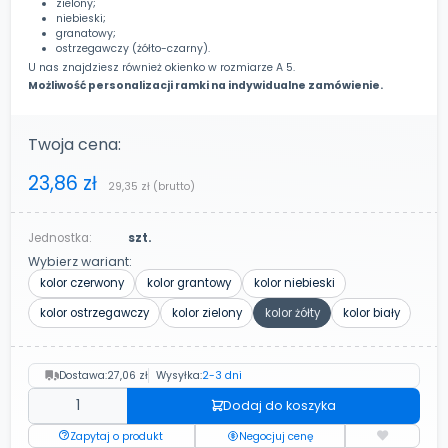
zielony;
niebieski;
granatowy;
ostrzegawczy (żółto-czarny).
U nas znajdziesz również okienko w rozmiarze A 5.
Możliwość personalizacji ramki na indywidualne zamówienie.
Twoja cena:
23,86 zł
29,35 zł
(brutto)
Jednostka:
szt.
Wybierz wariant:
kolor czerwony
kolor grantowy
kolor niebieski
kolor ostrzegawczy
kolor zielony
kolor żółty
kolor biały
Dostawa:
27,06 zł
Wysyłka:
2-3 dni
Dodaj do koszyka
Zapytaj o produkt
Negocjuj cenę