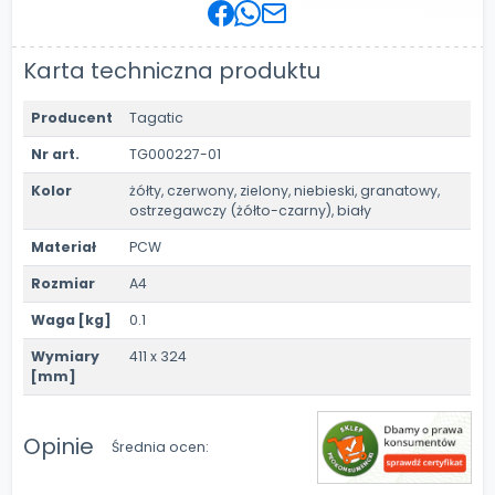
Karta techniczna produktu
Producent
Tagatic
Nr art.
TG000227-01
Kolor
żółty, czerwony, zielony, niebieski, granatowy,
ostrzegawczy (żółto-czarny), biały
Materiał
PCW
Rozmiar
A4
Waga [kg]
0.1
Wymiary
411 x 324
[mm]
Opinie
Średnia ocen: