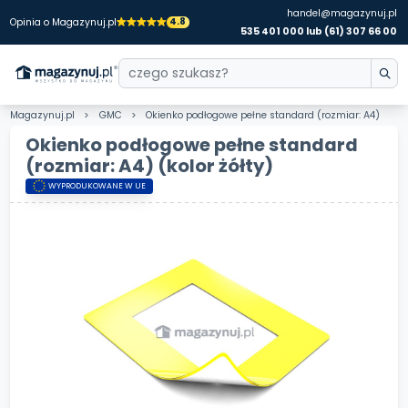
handel@magazynuj.pl
4.8
Opinia o Magazynuj.pl
535 401 000 lub (61) 307 66 00
Magazynuj.pl
GMC
Okienko podłogowe pełne standard (rozmiar: A4)
Okienko podłogowe pełne standard
(rozmiar: A4)
(kolor żółty)
WYPRODUKOWANE W UE