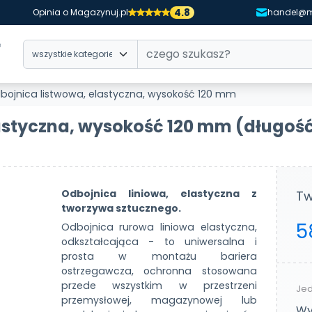
4.8
Opinia o Magazynuj.pl
handel@m
bojnica listwowa, elastyczna, wysokość 120 mm
astyczna, wysokość 120 mm
(długość
Odbojnica liniowa, elastyczna z
Tw
tworzywa sztucznego.
5
Odbojnica rurowa liniowa elastyczna,
odkształcająca - to uniwersalna i
prosta w montażu bariera
ostrzegawcza, ochronna stosowana
przede wszystkim w przestrzeni
Jed
przemysłowej, magazynowej lub
Wy