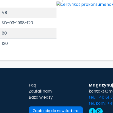
VB
SD-03-1998-120
80
120
Faq
Magazynuj
u
Zaufali nam
kontakt@ma
Baza wiedzy
tel.: +48 61 
tel. kom.: +
Zapisz się do newslettera