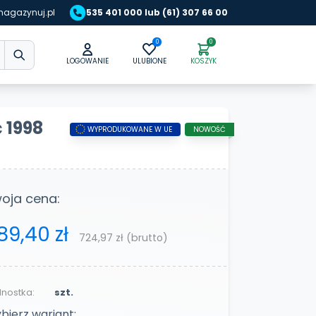
agazynuj.pl
535 401 000 lub (61) 307 66 00
0
0
LOGOWANIE
ULUBIONE
KOSZYK
 1998
WYPRODUKOWANE W UE
NOWOŚĆ
oja cena:
89,40 zł
724,97 zł
(brutto)
nostka:
szt.
bierz wariant: