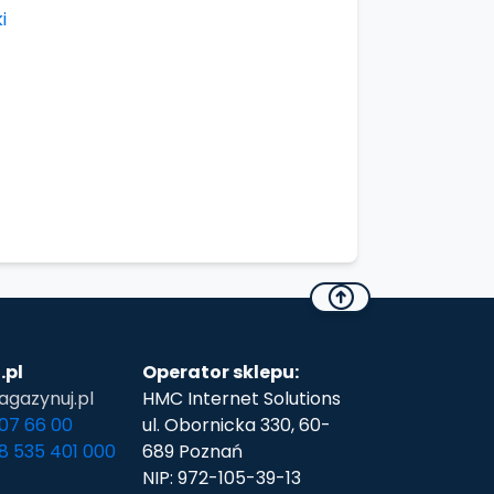
.pl
Operator sklepu:
gazynuj.pl
HMC Internet Solutions
307 66 00
ul. Obornicka 330, 60-
48 535 401 000
689 Poznań
NIP: 972-105-39-13