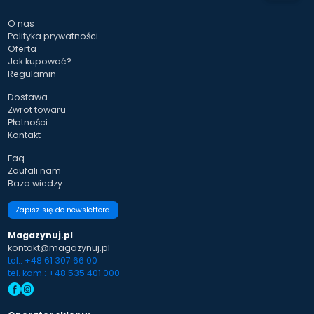
O nas
Polityka prywatności
Oferta
Jak kupować?
Regulamin
Dostawa
Zwrot towaru
Płatności
Kontakt
Faq
Zaufali nam
Baza wiedzy
Zapisz się do newslettera
Magazynuj.pl
kontakt@magazynuj.pl
tel.: +48 61 307 66 00
tel. kom.: +48 535 401 000