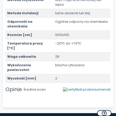
węża
Metoda instalacji
luźne ułożenie lub klej
Odporność na
Ogólnie odporny na chemikalia
chemikalia
Rozmiar [cm]
1000x100
Temperatura pracy
-20°C do +70°C
[°C]
Waga całkowita
28
Wykończenie
blacha ryflowana
powierzchni
Wysokość [mm]
2
Opinie
Średnia ocen: