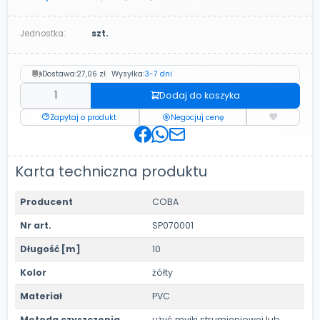
Jednostka:
szt.
Dostawa:
27,06 zł
Wysyłka:
3-7 dni
Dodaj do koszyka
Zapytaj o produkt
Negocjuj cenę
Karta techniczna produktu
Producent
COBA
Nr art.
SP070001
Długość [m]
10
Kolor
żółty
Materiał
PVC
Metoda czyszczenia
użyć myjki strumieniowej lub