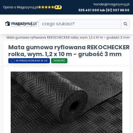
handel@magazynuj.pl
4.8
Opinia o Magazynuj.pl
535 401 000 lub (61) 307 66 00
Mata gumowa ryflowana REKOCHECKER rolka, wym. 1,2 x 10 m - grubość 3 mm
Mata gumowa ryflowana REKOCHECKER
rolka, wym. 1,2 x 10 m - grubość 3 mm
WYPRODUKOWANE W UE
NOWOŚĆ