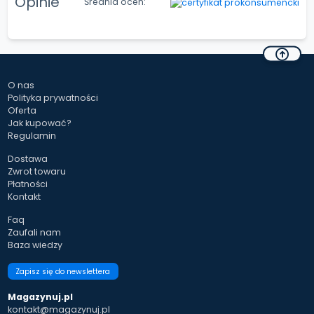
Opinie
Średnia ocen:
O nas
Polityka prywatności
Oferta
Jak kupować?
Regulamin
Dostawa
Zwrot towaru
Płatności
Kontakt
Faq
Zaufali nam
Baza wiedzy
Zapisz się do newslettera
Magazynuj.pl
kontakt@magazynuj.pl