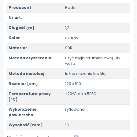
Producent
Rader
Nr art.
Długość [m]
1,2
Kolor
czarny
Materiał
SBR
Metoda czyszczenia
użyć myjki strumieniowej lub
węża
Metoda instalacji
luźne ułożenie lub klej
Rozmiar [cm]
120 x 100
Temperatura pracy
-20°C do +50°C
[°C]
Wykończenie
ryflowana
powierzchni
Wysokość [mm]
10