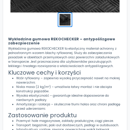
Wykładzina gumowa REKOCHECKER – antypoślizgowe
zabezpieczenie
Wykładzina gumowa REKOCHECKER to elastyczny materiał ochronny z
jednostronnym wzorem blachy ryflowanej. Służy do zabezpieczania
posadzek w obiektach przemysłowych oraz powierzchni załadunkowych
w transporcie. Jest przeznaczona dla użytkowników poszukujących
lekkiego i trwałego rozwiązania o właściwościach antypoślizgowych.
Kluczowe cechy i korzyści
Wzór ryflowany – zapewnia wysoką przyczepność nawet na mokrej
nawierzchni.
Niska masa (2 kg/m²) – umożliwia łatwy montaż i nie obciąża
konstrukcji pojazdów.
Wysoka elastyczność – gwarantuje idealne dopasowanie do
nierównych podłoży.
Amortyzacja i izolacja – skutecznie tłumi hałas oraz chroni podłogę
przed uderzeniami.
Zastosowanie produktu
Przemysł: hale magazynowe, zakłady produkcyjne, ciągi piesze.
Transport: bagażniki, paki aut dostawczych, podłogi w autobusach.
Infrastruktura: szatnie, piwnice, powierzchnie wokół lodowisk.